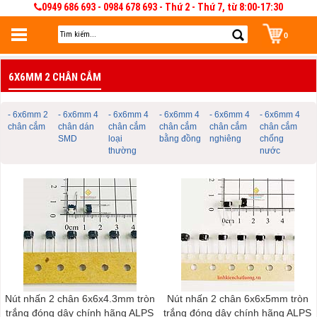
0949 686 693 - 0984 678 693 - Thứ 2 - Thứ 7, từ 8:00-17:30
0
Đăng nhập
6X6MM 2 CHÂN CẮM
Đăng nhập để lưu giỏ hàng 30 ngày. Có thể sửa và quản lý giỏ hàng và đơn
hàng
- 6x6mm 2
- 6x6mm 4
- 6x6mm 4
- 6x6mm 4
- 6x6mm 4
- 6x6mm 4
chân cắm
chân dán
chân cắm
chân cắm
chân cắm
chân cắm
SMD
loại
bằng đồng
nghiêng
chống
thường
nước
Nút nhấn 2 chân 6x6x4.3mm tròn
Nút nhấn 2 chân 6x6x5mm tròn
trắng đóng dây chính hãng ALPS
trắng đóng dây chính hãng ALPS