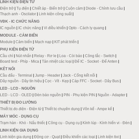
LINH KIỆN ĐIỆN TỬ
Điện trở
|
Tụ điện
|
Chiết áp - Biến trở
|
Cuộn cảm
|
Diode - Chỉnh lưu cầu
|
Thạch anh - Oscilator
|
Linh kiện công suất
|
VĐK - IC CHỨC NĂNG
IC nguồn
|
IC chức năng
|
Vi điều khiển
|
Opto - Cách ly quang
|
MODULE - CẢM BIẾN
Module
|
Cảm biến
|
Mạch nạp
|
KIT phát triển
|
PHỤ KIỆN ĐIỆN TỬ
Cầu chì
|
Nút nhấn
|
Relay - Rơ le
|
Loa - Còi báo
|
Công tắc - Switch
|
Board test - Phíp - Mica
|
Tản nhiệt các loại
|
Đế IC - Socket - Đế Anten
|
KẾT NỐI
Cầu đấu - Terminal
|
Jump - Header
|
Jack - Cổng kết nối
|
Dây nguồn - Dây tín hiệu
|
Cọc - Vít - Kẹp
|
Cáp FFC - Socket - Dây Bus
|
LED - LCD - NGUỒN
LED - LCD - OLED
|
Đèn báo nguồn
|
PIN - Phụ kiện PIN
|
Nguồn - Adapter
|
THIẾT BỊ ĐO LƯỜNG
Thiết bị đo điện - Điện tử
|
Thiết bị chuyên dụng
|
Vôn kế - Ampe kế
|
MÁY MÓC - DỤNG CỤ
Trạm hàn - Khò - Nấu thiếc
|
Công cụ - Dụng cụ
|
Kính lúp - Kính hiển vi - Đèn
|
LINH KIỆN GIA DỤNG
Linh kiện gia dụng
|
Động cơ - Quạt
|
Điều khiển các loại
|
Linh kiện tivi
|