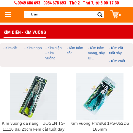
0949 686 693 - 0984 678 693 - Thứ 2 - Thứ 7, từ 8:00-17:30
0
Đăng nhập
KÌM ĐIỆN - KÌM VUÔNG
Đăng nhập để lưu giỏ hàng 30 ngày. Có thể sửa và quản lý giỏ hàng và đơn
hàng
- Kìm cắt
- Kìm nhọn
- Kìm điện
- Kìm bấm
- Kìm bấm
- Kìm cắt
- Kìm
cốt
mạng, dây
tuốt dây
vuông
IDE
- Kìm chết
Kìm vuông đa năng TUOSEN TS-
Kìm vuông Pro'sKit 1PS-052DS
11116 dài 23cm kèm cắt tuốt dây
165mm