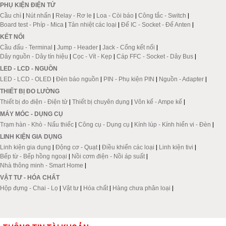
PHỤ KIỆN ĐIỆN TỬ
Cầu chì
|
Nút nhấn
|
Relay - Rơ le
|
Loa - Còi báo
|
Công tắc - Switch
|
Board test - Phíp - Mica
|
Tản nhiệt các loại
|
Đế IC - Socket - Đế Anten
|
KẾT NỐI
Cầu đấu - Terminal
|
Jump - Header
|
Jack - Cổng kết nối
|
Dây nguồn - Dây tín hiệu
|
Cọc - Vít - Kẹp
|
Cáp FFC - Socket - Dây Bus
|
LED - LCD - NGUỒN
LED - LCD - OLED
|
Đèn báo nguồn
|
PIN - Phụ kiện PIN
|
Nguồn - Adapter
|
THIẾT BỊ ĐO LƯỜNG
Thiết bị đo điện - Điện tử
|
Thiết bị chuyên dụng
|
Vôn kế - Ampe kế
|
MÁY MÓC - DỤNG CỤ
Trạm hàn - Khò - Nấu thiếc
|
Công cụ - Dụng cụ
|
Kính lúp - Kính hiển vi - Đèn
|
LINH KIỆN GIA DỤNG
Linh kiện gia dụng
|
Động cơ - Quạt
|
Điều khiển các loại
|
Linh kiện tivi
|
Bếp từ - Bếp hồng ngoại
|
Nồi cơm điện - Nồi áp suất
|
Nhà thông minh - Smart Home
|
VẬT TƯ - HÓA CHẤT
Hộp đựng - Chai - Lọ
|
Vật tư
|
Hóa chất
|
Hàng chưa phân loại
|