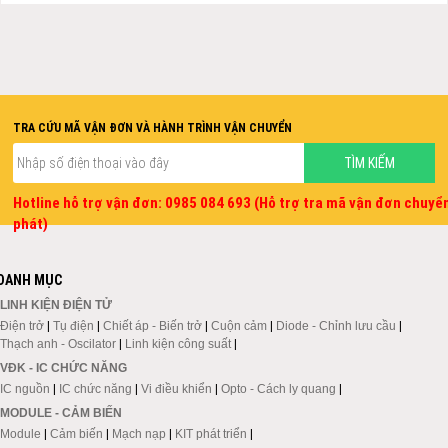
TRA CỨU MÃ VẬN ĐƠN VÀ HÀNH TRÌNH VẬN CHUYỂN
Hotline hỗ trợ vận đơn: 0985 084 693 (Hỗ trợ tra mã vận đơn chuyể
phát)
DANH MỤC
LINH KIỆN ĐIỆN TỬ
Điện trở
|
Tụ điện
|
Chiết áp - Biến trở
|
Cuộn cảm
|
Diode - Chỉnh lưu cầu
|
Thạch anh - Oscilator
|
Linh kiện công suất
|
VĐK - IC CHỨC NĂNG
IC nguồn
|
IC chức năng
|
Vi điều khiển
|
Opto - Cách ly quang
|
MODULE - CẢM BIẾN
Module
|
Cảm biến
|
Mạch nạp
|
KIT phát triển
|