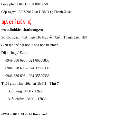
Giấy phép ĐKKD: 01F8010658
Cấp ngày: 15/03/2017 tại UBND Q.Thanh Xuân
ĐỊA CHỈ LIÊN HỆ
www.linhkienchatluong.vn
Số 15, ngách 71A, ngõ 116 Nguyễn Xiển, Thanh Liệt, HN
(khu tập thể đại học Khoa học tự nhiên)
Điện thoại/ Zalo:
0949 686 693 - 024 66858855
0984 678 693 - 024 32056333
0946 386 693
-
024 35599333
Thời gian làm việc: từ Thứ 2 - Thứ 7
Buổi sáng: 8h00 - 12h00
Buổi chiều: 13h00 - 17h30
---------------------------------------------------------
@2015-2016 All Right Reserved