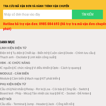
TRA CỨU MÃ VẬN ĐƠN VÀ HÀNH TRÌNH VẬN CHUYỂN
Hotline hỗ trợ vận đơn: 0985 084 693 (Hỗ trợ tra mã vận đơn chuyể
phát)
DANH MỤC
LINH KIỆN ĐIỆN TỬ
Điện trở
|
Tụ điện
|
Chiết áp - Biến trở
|
Cuộn cảm
|
Diode - Chỉnh lưu cầu
|
Thạch anh - Oscilator
|
Linh kiện công suất
|
VĐK - IC CHỨC NĂNG
IC nguồn
|
IC chức năng
|
Vi điều khiển
|
Opto - Cách ly quang
|
MODULE - CẢM BIẾN
Module
|
Cảm biến
|
Mạch nạp
|
KIT phát triển
|
PHỤ KIỆN ĐIỆN TỬ
Cầu chì
|
Nút nhấn
|
Relay - Rơ le
|
Loa - Còi báo
|
Công tắc - Switch
|
Board test - Phíp - Mica
|
Tản nhiệt các loại
|
Đế IC - Socket - Đế Anten
|
KẾT NỐI
Cầu đấu - Terminal
|
Jump - Header
|
Jack - Cổng kết nối
|