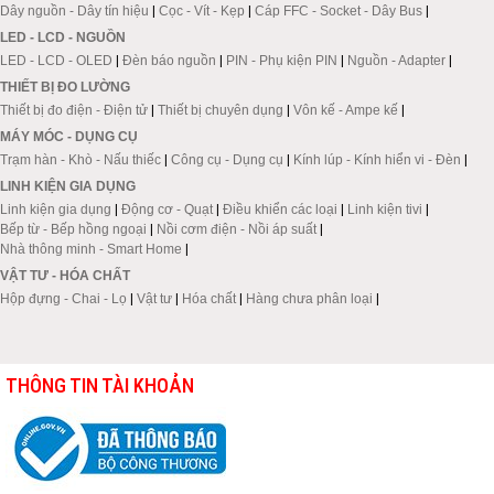
Dây nguồn - Dây tín hiệu
|
Cọc - Vít - Kẹp
|
Cáp FFC - Socket - Dây Bus
|
LED - LCD - NGUỒN
LED - LCD - OLED
|
Đèn báo nguồn
|
PIN - Phụ kiện PIN
|
Nguồn - Adapter
|
THIẾT BỊ ĐO LƯỜNG
Thiết bị đo điện - Điện tử
|
Thiết bị chuyên dụng
|
Vôn kế - Ampe kế
|
MÁY MÓC - DỤNG CỤ
Trạm hàn - Khò - Nấu thiếc
|
Công cụ - Dụng cụ
|
Kính lúp - Kính hiển vi - Đèn
|
LINH KIỆN GIA DỤNG
Linh kiện gia dụng
|
Động cơ - Quạt
|
Điều khiển các loại
|
Linh kiện tivi
|
Bếp từ - Bếp hồng ngoại
|
Nồi cơm điện - Nồi áp suất
|
Nhà thông minh - Smart Home
|
VẬT TƯ - HÓA CHẤT
Hộp đựng - Chai - Lọ
|
Vật tư
|
Hóa chất
|
Hàng chưa phân loại
|
THÔNG TIN TÀI KHOẢN