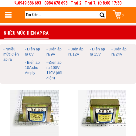
0949 686 693 - 0984 678 693 - Thứ 2 - Thứ 7, từ 8:00-17:30
0
Đăng nhập
NHIỀU MỨC ĐIỆN ÁP RA
Đăng nhập để lưu giỏ hàng 30 ngày. Có thể sửa và quản lý giỏ hàng và đơn
hàng
- Nhiều
- Điện áp
- Điện áp
- Điện áp
- Điện áp
- Điện áp
mức điện
ra 6V
ra 9V
ra 12V
ra 15V
ra 24V
áp ra
- Biến áp
- Điện áp
10A cho
ra 100V -
Amply
110V (đổi
điện)