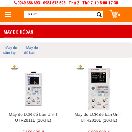
0949 686 693 - 0984 678 693 - Thứ 2 - Thứ 7, từ 8:00-17:30
0
Đăng nhập
MÁY ĐO ĐỂ BÀN
Đăng nhập để lưu giỏ hàng 30 ngày. Có thể sửa và quản lý giỏ hàng và đơn
hàng
- Máy đo
- Máy đo
cầm tay
để bàn
Máy đo LCR để bàn Uni-T
Máy đo LCR để bàn Uni-T
UTR2811E (10kHz)
UTR2810E (10kHz)