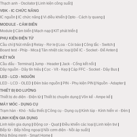
Thạch anh - Oscilator
|
Linh kiện công suất
|
VĐK - IC CHỨC NĂNG
IC nguồn
|
IC chức năng
|
Vi điều khiển
|
Opto - Cách ly quang
|
MODULE - CẢM BIẾN
Module
|
Cảm biến
|
Mạch nạp
|
KIT phát triển
|
PHỤ KIỆN ĐIỆN TỬ
Cầu chì
|
Nút nhấn
|
Relay - Rơ le
|
Loa - Còi báo
|
Công tắc - Switch
|
Board test - Phíp - Mica
|
Tản nhiệt các loại
|
Đế IC - Socket - Đế Anten
|
KẾT NỐI
Cầu đấu - Terminal
|
Jump - Header
|
Jack - Cổng kết nối
|
Dây nguồn - Dây tín hiệu
|
Cọc - Vít - Kẹp
|
Cáp FFC - Socket - Dây Bus
|
LED - LCD - NGUỒN
LED - LCD - OLED
|
Đèn báo nguồn
|
PIN - Phụ kiện PIN
|
Nguồn - Adapter
|
THIẾT BỊ ĐO LƯỜNG
Thiết bị đo điện - Điện tử
|
Thiết bị chuyên dụng
|
Vôn kế - Ampe kế
|
MÁY MÓC - DỤNG CỤ
Trạm hàn - Khò - Nấu thiếc
|
Công cụ - Dụng cụ
|
Kính lúp - Kính hiển vi - Đèn
|
LINH KIỆN GIA DỤNG
Linh kiện gia dụng
|
Động cơ - Quạt
|
Điều khiển các loại
|
Linh kiện tivi
|
Bếp từ - Bếp hồng ngoại
|
Nồi cơm điện - Nồi áp suất
|
Nhà thông minh - Smart Home
|