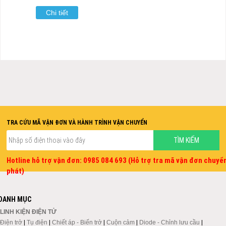
Chi tiết
TRA CỨU MÃ VẬN ĐƠN VÀ HÀNH TRÌNH VẬN CHUYỂN
Hotline hỗ trợ vận đơn: 0985 084 693 (Hỗ trợ tra mã vận đơn chuyể
phát)
DANH MỤC
LINH KIỆN ĐIỆN TỬ
Điện trở
|
Tụ điện
|
Chiết áp - Biến trở
|
Cuộn cảm
|
Diode - Chỉnh lưu cầu
|