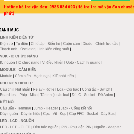
Hotline hỗ trợ vận đơn: 0985 084 693 (Hỗ trợ tra mã vận đơn chuyể
phát)
DANH MỤC
LINH KIỆN ĐIỆN TỬ
Điện trở
|
Tụ điện
|
Chiết áp - Biến trở
|
Cuộn cảm
|
Diode - Chỉnh lưu cầu
|
Thạch anh - Oscilator
|
Linh kiện công suất
|
VĐK - IC CHỨC NĂNG
IC nguồn
|
IC chức năng
|
Vi điều khiển
|
Opto - Cách ly quang
|
MODULE - CẢM BIẾN
Module
|
Cảm biến
|
Mạch nạp
|
KIT phát triển
|
PHỤ KIỆN ĐIỆN TỬ
Cầu chì
|
Nút nhấn
|
Relay - Rơ le
|
Loa - Còi báo
|
Công tắc - Switch
|
Board test - Phíp - Mica
|
Tản nhiệt các loại
|
Đế IC - Socket - Đế Anten
|
KẾT NỐI
Cầu đấu - Terminal
|
Jump - Header
|
Jack - Cổng kết nối
|
Dây nguồn - Dây tín hiệu
|
Cọc - Vít - Kẹp
|
Cáp FFC - Socket - Dây Bus
|
LED - LCD - NGUỒN
LED - LCD - OLED
|
Đèn báo nguồn
|
PIN - Phụ kiện PIN
|
Nguồn - Adapter
|