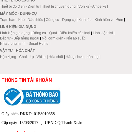
THIẾT BỊ ĐO LƯỜNG
Thiết bị đo điện - Điện tử
|
Thiết bị chuyên dụng
|
Vôn kế - Ampe kế
|
MÁY MÓC - DỤNG CỤ
Trạm hàn - Khò - Nấu thiếc
|
Công cụ - Dụng cụ
|
Kính lúp - Kính hiển vi - Đèn
|
LINH KIỆN GIA DỤNG
Linh kiện gia dụng
|
Động cơ - Quạt
|
Điều khiển các loại
|
Linh kiện tivi
|
Bếp từ - Bếp hồng ngoại
|
Nồi cơm điện - Nồi áp suất
|
Nhà thông minh - Smart Home
|
VẬT TƯ - HÓA CHẤT
Hộp đựng - Chai - Lọ
|
Vật tư
|
Hóa chất
|
Hàng chưa phân loại
|
THÔNG TIN TÀI KHOẢN
Giấy phép ĐKKD: 01F8010658
Cấp ngày: 15/03/2017 tại UBND Q.Thanh Xuân