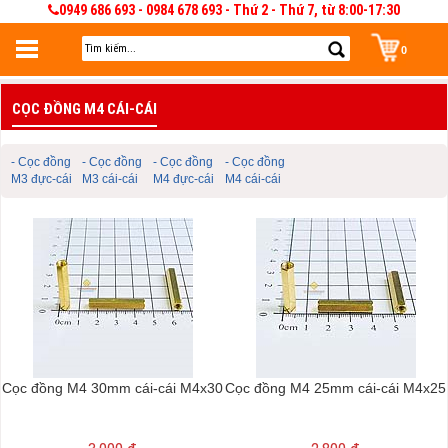
0949 686 693 - 0984 678 693 - Thứ 2 - Thứ 7, từ 8:00-17:30
0
Đăng nhập
CỌC ĐỒNG M4 CÁI-CÁI
Đăng nhập để lưu giỏ hàng 30 ngày. Có thể sửa và quản lý giỏ hàng và đơn
hàng
- Cọc đồng
- Cọc đồng
- Cọc đồng
- Cọc đồng
M3 đực-cái
M3 cái-cái
M4 đực-cái
M4 cái-cái
Cọc đồng M4 30mm cái-cái M4x30
Cọc đồng M4 25mm cái-cái M4x25