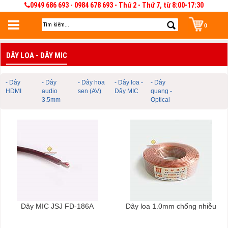
0949 686 693 - 0984 678 693 - Thứ 2 - Thứ 7, từ 8:00-17:30
0
Đăng nhập
DÂY LOA - DÂY MIC
Đăng nhập để lưu giỏ hàng 30 ngày. Có thể sửa và quản lý giỏ hàng và đơn
hàng
- Dây
- Dây
- Dây hoa
- Dây loa -
- Dây
HDMI
audio
sen (AV)
Dây MIC
quang -
3.5mm
Optical
Dây MIC JSJ FD-186A
Dây loa 1.0mm chống nhiễu