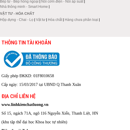
Bếp từ - Bếp hồng ngoại
|
Nồi cơm điện - Nồi áp suất
|
Nhà thông minh - Smart Home
|
VẬT TƯ - HÓA CHẤT
Hộp đựng - Chai - Lọ
|
Vật tư
|
Hóa chất
|
Hàng chưa phân loại
|
THÔNG TIN TÀI KHOẢN
Giấy phép ĐKKD: 01F8010658
Cấp ngày: 15/03/2017 tại UBND Q.Thanh Xuân
ĐỊA CHỈ LIÊN HỆ
www.linhkienchatluong.vn
Số 15, ngách 71A, ngõ 116 Nguyễn Xiển, Thanh Liệt, HN
(khu tập thể đại học Khoa học tự nhiên)