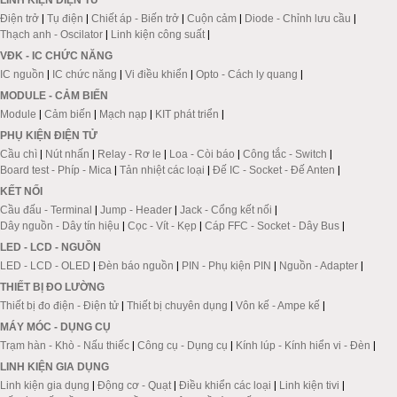
LINH KIỆN ĐIỆN TỬ
Điện trở
|
Tụ điện
|
Chiết áp - Biến trở
|
Cuộn cảm
|
Diode - Chỉnh lưu cầu
|
Thạch anh - Oscilator
|
Linh kiện công suất
|
VĐK - IC CHỨC NĂNG
IC nguồn
|
IC chức năng
|
Vi điều khiển
|
Opto - Cách ly quang
|
MODULE - CẢM BIẾN
Module
|
Cảm biến
|
Mạch nạp
|
KIT phát triển
|
PHỤ KIỆN ĐIỆN TỬ
Cầu chì
|
Nút nhấn
|
Relay - Rơ le
|
Loa - Còi báo
|
Công tắc - Switch
|
Board test - Phíp - Mica
|
Tản nhiệt các loại
|
Đế IC - Socket - Đế Anten
|
KẾT NỐI
Cầu đấu - Terminal
|
Jump - Header
|
Jack - Cổng kết nối
|
Dây nguồn - Dây tín hiệu
|
Cọc - Vít - Kẹp
|
Cáp FFC - Socket - Dây Bus
|
LED - LCD - NGUỒN
LED - LCD - OLED
|
Đèn báo nguồn
|
PIN - Phụ kiện PIN
|
Nguồn - Adapter
|
THIẾT BỊ ĐO LƯỜNG
Thiết bị đo điện - Điện tử
|
Thiết bị chuyên dụng
|
Vôn kế - Ampe kế
|
MÁY MÓC - DỤNG CỤ
Trạm hàn - Khò - Nấu thiếc
|
Công cụ - Dụng cụ
|
Kính lúp - Kính hiển vi - Đèn
|
LINH KIỆN GIA DỤNG
Linh kiện gia dụng
|
Động cơ - Quạt
|
Điều khiển các loại
|
Linh kiện tivi
|