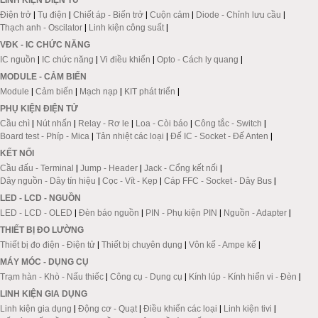
LINH KIỆN ĐIỆN TỬ
Điện trở
|
Tụ điện
|
Chiết áp - Biến trở
|
Cuộn cảm
|
Diode - Chỉnh lưu cầu
|
Thạch anh - Oscilator
|
Linh kiện công suất
|
VĐK - IC CHỨC NĂNG
IC nguồn
|
IC chức năng
|
Vi điều khiển
|
Opto - Cách ly quang
|
MODULE - CẢM BIẾN
Module
|
Cảm biến
|
Mạch nạp
|
KIT phát triển
|
PHỤ KIỆN ĐIỆN TỬ
Cầu chì
|
Nút nhấn
|
Relay - Rơ le
|
Loa - Còi báo
|
Công tắc - Switch
|
Board test - Phíp - Mica
|
Tản nhiệt các loại
|
Đế IC - Socket - Đế Anten
|
KẾT NỐI
Cầu đấu - Terminal
|
Jump - Header
|
Jack - Cổng kết nối
|
Dây nguồn - Dây tín hiệu
|
Cọc - Vít - Kẹp
|
Cáp FFC - Socket - Dây Bus
|
LED - LCD - NGUỒN
LED - LCD - OLED
|
Đèn báo nguồn
|
PIN - Phụ kiện PIN
|
Nguồn - Adapter
|
THIẾT BỊ ĐO LƯỜNG
Thiết bị đo điện - Điện tử
|
Thiết bị chuyên dụng
|
Vôn kế - Ampe kế
|
MÁY MÓC - DỤNG CỤ
Trạm hàn - Khò - Nấu thiếc
|
Công cụ - Dụng cụ
|
Kính lúp - Kính hiển vi - Đèn
|
LINH KIỆN GIA DỤNG
Linh kiện gia dụng
|
Động cơ - Quạt
|
Điều khiển các loại
|
Linh kiện tivi
|