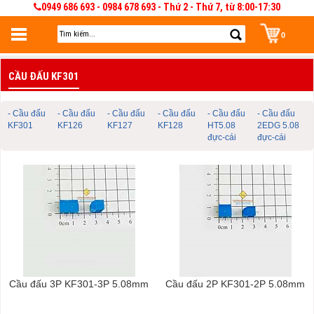
0949 686 693 - 0984 678 693 - Thứ 2 - Thứ 7, từ 8:00-17:30
0
Đăng nhập
CẦU ĐẤU KF301
Đăng nhập để lưu giỏ hàng 30 ngày. Có thể sửa và quản lý giỏ hàng và đơn
hàng
- Cầu đấu
- Cầu đấu
- Cầu đấu
- Cầu đấu
- Cầu đấu
- Cầu đấu
KF301
KF126
KF127
KF128
HT5.08
2EDG 5.08
đực-cái
đực-cái
Cầu đấu 3P KF301-3P 5.08mm
Cầu đấu 2P KF301-2P 5.08mm