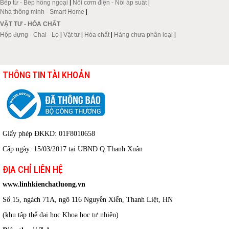
Bếp từ - Bếp hồng ngoại
|
Nồi cơm điện - Nồi áp suất
|
Nhà thông minh - Smart Home
|
VẬT TƯ - HÓA CHẤT
Hộp đựng - Chai - Lọ
|
Vật tư
|
Hóa chất
|
Hàng chưa phân loại
|
THÔNG TIN TÀI KHOẢN
Giấy phép ĐKKD: 01F8010658
Cấp ngày: 15/03/2017 tại UBND Q.Thanh Xuân
ĐỊA CHỈ LIÊN HỆ
www.linhkienchatluong.vn
Số 15, ngách 71A, ngõ 116 Nguyễn Xiển, Thanh Liệt, HN
(khu tập thể đại học Khoa học tự nhiên)