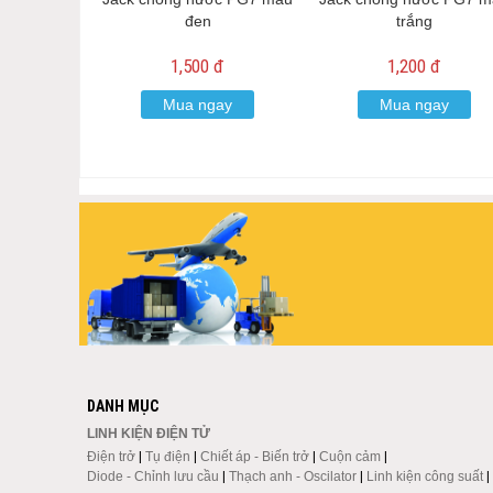
đen
trắng
1,500 đ
1,200 đ
Mua ngay
Mua ngay
DANH MỤC
LINH KIỆN ĐIỆN TỬ
Điện trở
|
Tụ điện
|
Chiết áp - Biến trở
|
Cuộn cảm
|
Diode - Chỉnh lưu cầu
|
Thạch anh - Oscilator
|
Linh kiện công suất
|