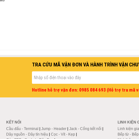
TRA CỨU MÃ VẬN ĐƠN VÀ HÀNH TRÌNH VẬN CHU
Hotline hỗ trợ vận đơn: 0985 084 693 (Hỗ trợ tra mã 
KẾT NỐI
LINH KIỆN 
Cầu đấu - Terminal
|
Jump - Header
|
Jack - Cổng kết nối
|
Linh kiện gi
Dây nguồn - Dây tín hiệu
|
Cọc - Vít - Kẹp
|
Bếp từ - Bế