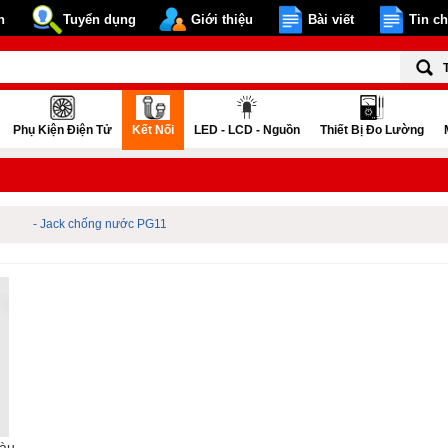
n
Tuyển dụng
Giới thiệu
Bài viết
Tin c
Phụ Kiện Điện Tử
Kết Nối
LED - LCD - Nguồn
Thiết Bị Đo Lường
- Jack chống nước PG11
àu