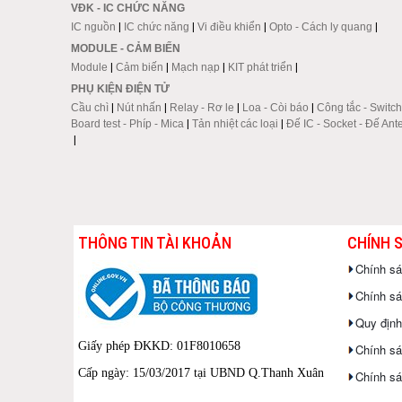
VĐK - IC CHỨC NĂNG
IC nguồn
|
IC chức năng
|
Vi điều khiển
|
Opto - Cách ly quang
|
MODULE - CẢM BIẾN
Module
|
Cảm biến
|
Mạch nạp
|
KIT phát triển
|
PHỤ KIỆN ĐIỆN TỬ
Cầu chì
|
Nút nhấn
|
Relay - Rơ le
|
Loa - Còi báo
|
Công tắc - Switch
Board test - Phíp - Mica
|
Tản nhiệt các loại
|
Đế IC - Socket - Đế Ant
|
THÔNG TIN TÀI KHOẢN
CHÍNH 
Chính s
Chính sác
Quy định
Giấy phép ĐKKD: 01F8010658
Chính sá
Cấp ngày: 15/03/2017 tại UBND Q.Thanh Xuân
Chính sá