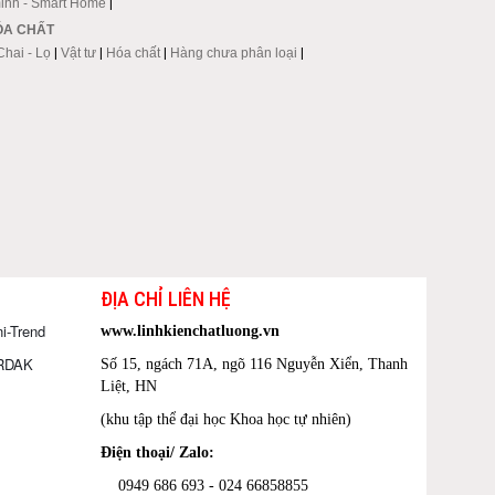
inh - Smart Home
|
HÓA CHẤT
Chai - Lọ
|
Vật tư
|
Hóa chất
|
Hàng chưa phân loại
|
ĐỊA CHỈ LIÊN HỆ
i-Trend
www.linhkienchatluong.vn
ORDAK
Số 15, ngách 71A, ngõ 116 Nguyễn Xiển, Thanh
Liệt, HN
(khu tập thể đại học Khoa học tự nhiên)
Điện thoại/ Zalo:
0949 686 693 - 024 66858855