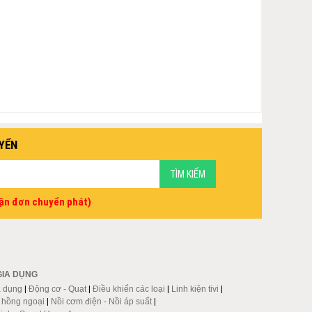
YỂN
vận đơn chuyển phát)
GIA DỤNG
a dụng
|
Động cơ - Quạt
|
Điều khiển các loại
|
Linh kiện tivi
|
p hồng ngoại
|
Nồi cơm điện - Nồi áp suất
|