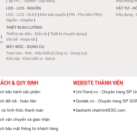
Cáp FFC - Socket - Dây Bus
|
Nhà thông m
LED - LCD - NGUỒN
VẬT TƯ - 
LED - LCD - OLED
|
Đèn báo nguồn
|
PIN - Phụ kiện PIN
|
Hộp đựng - 
Nguồn - Adapter
|
THIẾT BỊ ĐO LƯỜNG
Thiết bị đo điện - Điện tử
|
Thiết bị chuyên dụng
|
|
Vôn kế - Ampe kế
|
en
MÁY MÓC - DỤNG CỤ
Trạm hàn - Khò - Nấu thiếc
|
Công cụ - Dụng cụ
|
Kính lúp - Kính hiển vi - Đèn
|
SÁCH & QUY ĐỊNH
WEBSITE THÀNH VIÊN
ách bảo hành sản phẩm
Uni-Trend.vn - Chuyên trang SP Un
h đổi trả - hoàn tiền
Gordak.vn - Chuyên trang SP G
 và hình thức thanh toán
baohanh.nhatminhESC.com
ch vận chuyển và giao nhận
ch bảo mật thông tin khách hàng