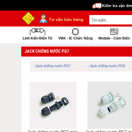
Kiểm tra vận đơ
Tư vấn bán hàng
Linh Kiện Điện Tử
VĐK - IC Chức Năng
Module - Cảm Biến
JACK CHỐNG NƯỚC PG7
- Jack chống nước PG7
- Jack chống nước PG9
Jack chống nước PG7 màu
Jack chống nước PG7 m