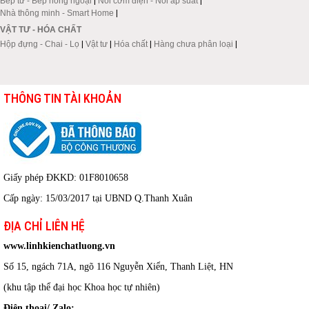
Bếp từ - Bếp hồng ngoại
|
Nồi cơm điện - Nồi áp suất
|
Nhà thông minh - Smart Home
|
VẬT TƯ - HÓA CHẤT
Hộp đựng - Chai - Lọ
|
Vật tư
|
Hóa chất
|
Hàng chưa phân loại
|
THÔNG TIN TÀI KHOẢN
Giấy phép ĐKKD: 01F8010658
Cấp ngày: 15/03/2017 tại UBND Q.Thanh Xuân
ĐỊA CHỈ LIÊN HỆ
www.linhkienchatluong.vn
Số 15, ngách 71A, ngõ 116 Nguyễn Xiển, Thanh Liệt, HN
(khu tập thể đại học Khoa học tự nhiên)
Điện thoại/ Zalo: