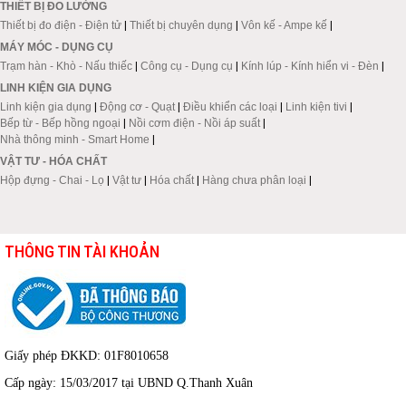
THIẾT BỊ ĐO LƯỜNG
Thiết bị đo điện - Điện tử
|
Thiết bị chuyên dụng
|
Vôn kế - Ampe kế
|
MÁY MÓC - DỤNG CỤ
Trạm hàn - Khò - Nấu thiếc
|
Công cụ - Dụng cụ
|
Kính lúp - Kính hiển vi - Đèn
|
LINH KIỆN GIA DỤNG
Linh kiện gia dụng
|
Động cơ - Quạt
|
Điều khiển các loại
|
Linh kiện tivi
|
Bếp từ - Bếp hồng ngoại
|
Nồi cơm điện - Nồi áp suất
|
Nhà thông minh - Smart Home
|
VẬT TƯ - HÓA CHẤT
Hộp đựng - Chai - Lọ
|
Vật tư
|
Hóa chất
|
Hàng chưa phân loại
|
THÔNG TIN TÀI KHOẢN
Giấy phép ĐKKD: 01F8010658
Cấp ngày: 15/03/2017 tại UBND Q.Thanh Xuân