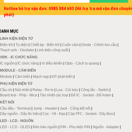
Hotline hỗ trợ vận đơn: 0985 084 693 (Hỗ trợ tra mã vận đơn chuyể
phát)
DANH MỤC
LINH KIỆN ĐIỆN TỬ
Điện trở
|
Tụ điện
|
Chiết áp - Biến trở
|
Cuộn cảm
|
Diode - Chỉnh lưu cầu
|
Thạch anh - Oscilator
|
Linh kiện công suất
|
VĐK - IC CHỨC NĂNG
IC nguồn
|
IC chức năng
|
Vi điều khiển
|
Opto - Cách ly quang
|
MODULE - CẢM BIẾN
Module
|
Cảm biến
|
Mạch nạp
|
KIT phát triển
|
PHỤ KIỆN ĐIỆN TỬ
Cầu chì
|
Nút nhấn
|
Relay - Rơ le
|
Loa - Còi báo
|
Công tắc - Switch
|
Board test - Phíp - Mica
|
Tản nhiệt các loại
|
Đế IC - Socket - Đế Anten
|
KẾT NỐI
Cầu đấu - Terminal
|
Jump - Header
|
Jack - Cổng kết nối
|
Dây nguồn - Dây tín hiệu
|
Cọc - Vít - Kẹp
|
Cáp FFC - Socket - Dây Bus
|
LED - LCD - NGUỒN
LED - LCD - OLED
|
Đèn báo nguồn
|
PIN - Phụ kiện PIN
|
Nguồn - Adapter
|