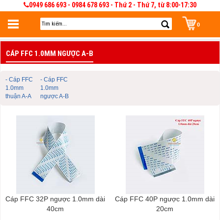
0949 686 693 - 0984 678 693 - Thứ 2 - Thứ 7, từ 8:00-17:30
0
Đăng nhập
CÁP FFC 1.0MM NGƯỢC A-B
Đăng nhập để lưu giỏ hàng 30 ngày. Có thể sửa và quản lý giỏ hàng và đơn
hàng
- Cáp FFC
- Cáp FFC
1.0mm
1.0mm
thuận A-A
ngược A-B
Cáp FFC 32P ngược 1.0mm dài
Cáp FFC 40P ngược 1.0mm dài
40cm
20cm