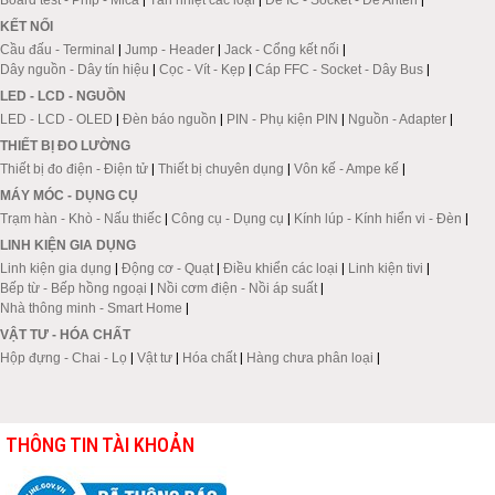
KẾT NỐI
Cầu đấu - Terminal
|
Jump - Header
|
Jack - Cổng kết nối
|
Dây nguồn - Dây tín hiệu
|
Cọc - Vít - Kẹp
|
Cáp FFC - Socket - Dây Bus
|
LED - LCD - NGUỒN
LED - LCD - OLED
|
Đèn báo nguồn
|
PIN - Phụ kiện PIN
|
Nguồn - Adapter
|
THIẾT BỊ ĐO LƯỜNG
Thiết bị đo điện - Điện tử
|
Thiết bị chuyên dụng
|
Vôn kế - Ampe kế
|
MÁY MÓC - DỤNG CỤ
Trạm hàn - Khò - Nấu thiếc
|
Công cụ - Dụng cụ
|
Kính lúp - Kính hiển vi - Đèn
|
LINH KIỆN GIA DỤNG
Linh kiện gia dụng
|
Động cơ - Quạt
|
Điều khiển các loại
|
Linh kiện tivi
|
Bếp từ - Bếp hồng ngoại
|
Nồi cơm điện - Nồi áp suất
|
Nhà thông minh - Smart Home
|
VẬT TƯ - HÓA CHẤT
Hộp đựng - Chai - Lọ
|
Vật tư
|
Hóa chất
|
Hàng chưa phân loại
|
THÔNG TIN TÀI KHOẢN