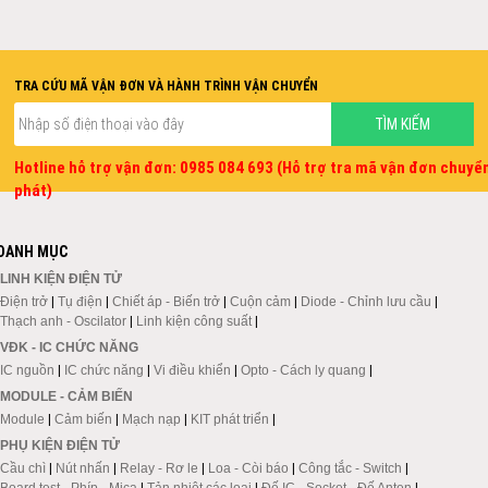
TRA CỨU MÃ VẬN ĐƠN VÀ HÀNH TRÌNH VẬN CHUYỂN
Hotline hỗ trợ vận đơn: 0985 084 693 (Hỗ trợ tra mã vận đơn chuyể
phát)
DANH MỤC
LINH KIỆN ĐIỆN TỬ
Điện trở
|
Tụ điện
|
Chiết áp - Biến trở
|
Cuộn cảm
|
Diode - Chỉnh lưu cầu
|
Thạch anh - Oscilator
|
Linh kiện công suất
|
VĐK - IC CHỨC NĂNG
IC nguồn
|
IC chức năng
|
Vi điều khiển
|
Opto - Cách ly quang
|
MODULE - CẢM BIẾN
Module
|
Cảm biến
|
Mạch nạp
|
KIT phát triển
|
PHỤ KIỆN ĐIỆN TỬ
Cầu chì
|
Nút nhấn
|
Relay - Rơ le
|
Loa - Còi báo
|
Công tắc - Switch
|
Board test - Phíp - Mica
|
Tản nhiệt các loại
|
Đế IC - Socket - Đế Anten
|