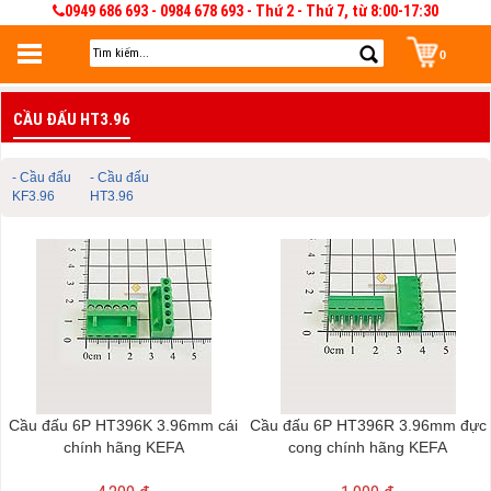
0949 686 693 - 0984 678 693 - Thứ 2 - Thứ 7, từ 8:00-17:30
0
Đăng nhập
CẦU ĐẤU HT3.96
Đăng nhập để lưu giỏ hàng 30 ngày. Có thể sửa và quản lý giỏ hàng và đơn
hàng
- Cầu đấu
- Cầu đấu
KF3.96
HT3.96
Cầu đấu 6P HT396K 3.96mm cái
Cầu đấu 6P HT396R 3.96mm đực
chính hãng KEFA
cong chính hãng KEFA