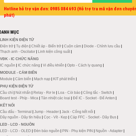
Hotline hỗ trợ vận đơn: 0985 084 693 (Hỗ trợ tra mã vận đơn chuyể
phát)
DANH MỤC
LINH KIỆN ĐIỆN TỬ
Điện trở
|
Tụ điện
|
Chiết áp - Biến trở
|
Cuộn cảm
|
Diode - Chỉnh lưu cầu
|
Thạch anh - Oscilator
|
Linh kiện công suất
|
VĐK - IC CHỨC NĂNG
IC nguồn
|
IC chức năng
|
Vi điều khiển
|
Opto - Cách ly quang
|
MODULE - CẢM BIẾN
Module
|
Cảm biến
|
Mạch nạp
|
KIT phát triển
|
PHỤ KIỆN ĐIỆN TỬ
Cầu chì
|
Nút nhấn
|
Relay - Rơ le
|
Loa - Còi báo
|
Công tắc - Switch
|
Board test - Phíp - Mica
|
Tản nhiệt các loại
|
Đế IC - Socket - Đế Anten
|
KẾT NỐI
Cầu đấu - Terminal
|
Jump - Header
|
Jack - Cổng kết nối
|
Dây nguồn - Dây tín hiệu
|
Cọc - Vít - Kẹp
|
Cáp FFC - Socket - Dây Bus
|
LED - LCD - NGUỒN
LED - LCD - OLED
|
Đèn báo nguồn
|
PIN - Phụ kiện PIN
|
Nguồn - Adapter
|