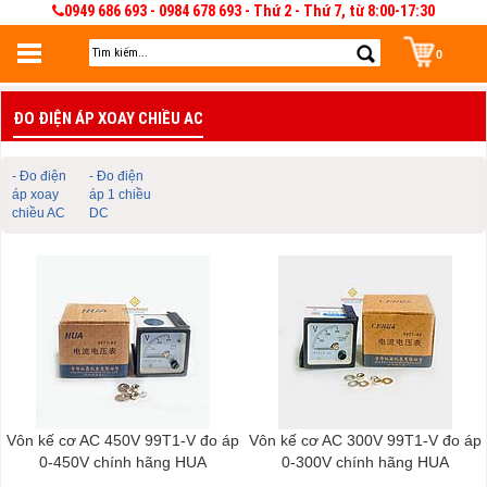
0949 686 693 - 0984 678 693 - Thứ 2 - Thứ 7, từ 8:00-17:30
0
Đăng nhập
ĐO ĐIỆN ÁP XOAY CHIỀU AC
Đăng nhập để lưu giỏ hàng 30 ngày. Có thể sửa và quản lý giỏ hàng và đơn
hàng
- Đo điện
- Đo điện
áp xoay
áp 1 chiều
chiều AC
DC
Vôn kế cơ AC 450V 99T1-V đo áp
Vôn kế cơ AC 300V 99T1-V đo áp
0-450V chính hãng HUA
0-300V chính hãng HUA