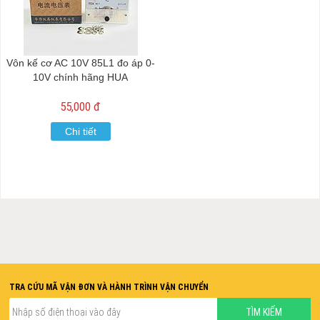
Vôn kế cơ AC 10V 85L1 đo áp 0-
10V chính hãng HUA
55,000 đ
Chi tiết
TRA CỨU MÃ VẬN ĐƠN VÀ HÀNH TRÌNH VẬN CHUYỂN