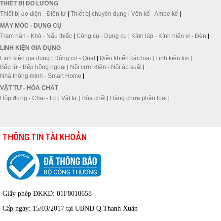
THIẾT BỊ ĐO LƯỜNG
Thiết bị đo điện - Điện tử
|
Thiết bị chuyên dụng
|
Vôn kế - Ampe kế
|
MÁY MÓC - DỤNG CỤ
Trạm hàn - Khò - Nấu thiếc
|
Công cụ - Dụng cụ
|
Kính lúp - Kính hiển vi - Đèn
|
LINH KIỆN GIA DỤNG
Linh kiện gia dụng
|
Động cơ - Quạt
|
Điều khiển các loại
|
Linh kiện tivi
|
Bếp từ - Bếp hồng ngoại
|
Nồi cơm điện - Nồi áp suất
|
Nhà thông minh - Smart Home
|
VẬT TƯ - HÓA CHẤT
Hộp đựng - Chai - Lọ
|
Vật tư
|
Hóa chất
|
Hàng chưa phân loại
|
THÔNG TIN TÀI KHOẢN
Giấy phép ĐKKD: 01F8010658
Cấp ngày: 15/03/2017 tại UBND Q.Thanh Xuân