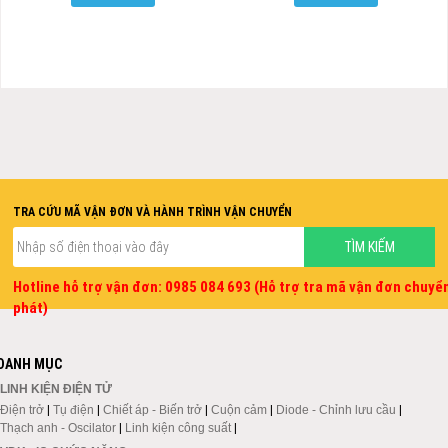
TRA CỨU MÃ VẬN ĐƠN VÀ HÀNH TRÌNH VẬN CHUYỂN
Hotline hỗ trợ vận đơn: 0985 084 693 (Hỗ trợ tra mã vận đơn chuyể
phát)
DANH MỤC
LINH KIỆN ĐIỆN TỬ
Điện trở
|
Tụ điện
|
Chiết áp - Biến trở
|
Cuộn cảm
|
Diode - Chỉnh lưu cầu
|
Thạch anh - Oscilator
|
Linh kiện công suất
|