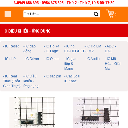
0949 686 693 - 0984 678 693 - Thứ 2 - Thứ 7, từ 8:00-17:30
0
Đăng nhập
IC ĐIỀU KHIỂN - ỨNG DỤNG
Đăng nhập để lưu giỏ hàng 30 ngày. Có thể sửa và quản lý giỏ hàng và đơn
hàng
- IC Reset
- IC dao
- IC Họ 74
- IC họ
- IC Họ LM
- ADC -
động
- IC Logic
CD/HEF/HCF
- LMV
DAC
- IC nhớ
- IC Driver
- IC Opam
- IC giao
- IC Audio
- IC Mã
tiếp &
Hóa - Giải
Mạng
Mã
- IC Real
- IC điều
- IC sạc pin
- Các Loại
Time (Thời
khiển -
IC Khác
Gian Thực)
ứng dụng