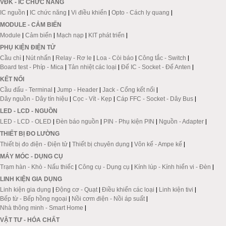
VĐK - IC CHỨC NĂNG
IC nguồn
|
IC chức năng
|
Vi điều khiển
|
Opto - Cách ly quang
|
MODULE - CẢM BIẾN
Module
|
Cảm biến
|
Mạch nạp
|
KIT phát triển
|
PHỤ KIỆN ĐIỆN TỬ
Cầu chì
|
Nút nhấn
|
Relay - Rơ le
|
Loa - Còi báo
|
Công tắc - Switch
|
Board test - Phíp - Mica
|
Tản nhiệt các loại
|
Đế IC - Socket - Đế Anten
|
KẾT NỐI
Cầu đấu - Terminal
|
Jump - Header
|
Jack - Cổng kết nối
|
Dây nguồn - Dây tín hiệu
|
Cọc - Vít - Kẹp
|
Cáp FFC - Socket - Dây Bus
|
LED - LCD - NGUỒN
LED - LCD - OLED
|
Đèn báo nguồn
|
PIN - Phụ kiện PIN
|
Nguồn - Adapter
|
THIẾT BỊ ĐO LƯỜNG
Thiết bị đo điện - Điện tử
|
Thiết bị chuyên dụng
|
Vôn kế - Ampe kế
|
MÁY MÓC - DỤNG CỤ
Trạm hàn - Khò - Nấu thiếc
|
Công cụ - Dụng cụ
|
Kính lúp - Kính hiển vi - Đèn
|
LINH KIỆN GIA DỤNG
Linh kiện gia dụng
|
Động cơ - Quạt
|
Điều khiển các loại
|
Linh kiện tivi
|
Bếp từ - Bếp hồng ngoại
|
Nồi cơm điện - Nồi áp suất
|
Nhà thông minh - Smart Home
|
VẬT TƯ - HÓA CHẤT