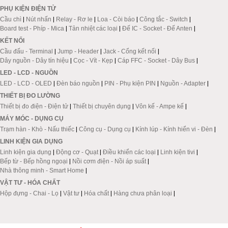
PHỤ KIỆN ĐIỆN TỬ
Cầu chì
|
Nút nhấn
|
Relay - Rơ le
|
Loa - Còi báo
|
Công tắc - Switch
|
Board test - Phíp - Mica
|
Tản nhiệt các loại
|
Đế IC - Socket - Đế Anten
|
KẾT NỐI
Cầu đấu - Terminal
|
Jump - Header
|
Jack - Cổng kết nối
|
Dây nguồn - Dây tín hiệu
|
Cọc - Vít - Kẹp
|
Cáp FFC - Socket - Dây Bus
|
LED - LCD - NGUỒN
LED - LCD - OLED
|
Đèn báo nguồn
|
PIN - Phụ kiện PIN
|
Nguồn - Adapter
|
THIẾT BỊ ĐO LƯỜNG
Thiết bị đo điện - Điện tử
|
Thiết bị chuyên dụng
|
Vôn kế - Ampe kế
|
MÁY MÓC - DỤNG CỤ
Trạm hàn - Khò - Nấu thiếc
|
Công cụ - Dụng cụ
|
Kính lúp - Kính hiển vi - Đèn
|
LINH KIỆN GIA DỤNG
Linh kiện gia dụng
|
Động cơ - Quạt
|
Điều khiển các loại
|
Linh kiện tivi
|
Bếp từ - Bếp hồng ngoại
|
Nồi cơm điện - Nồi áp suất
|
Nhà thông minh - Smart Home
|
VẬT TƯ - HÓA CHẤT
Hộp đựng - Chai - Lọ
|
Vật tư
|
Hóa chất
|
Hàng chưa phân loại
|