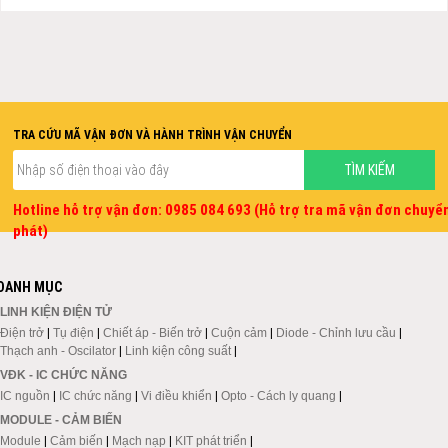
TRA CỨU MÃ VẬN ĐƠN VÀ HÀNH TRÌNH VẬN CHUYỂN
Hotline hỗ trợ vận đơn: 0985 084 693 (Hỗ trợ tra mã vận đơn chuyể
phát)
DANH MỤC
LINH KIỆN ĐIỆN TỬ
Điện trở
|
Tụ điện
|
Chiết áp - Biến trở
|
Cuộn cảm
|
Diode - Chỉnh lưu cầu
|
Thạch anh - Oscilator
|
Linh kiện công suất
|
VĐK - IC CHỨC NĂNG
IC nguồn
|
IC chức năng
|
Vi điều khiển
|
Opto - Cách ly quang
|
MODULE - CẢM BIẾN
Module
|
Cảm biến
|
Mạch nạp
|
KIT phát triển
|