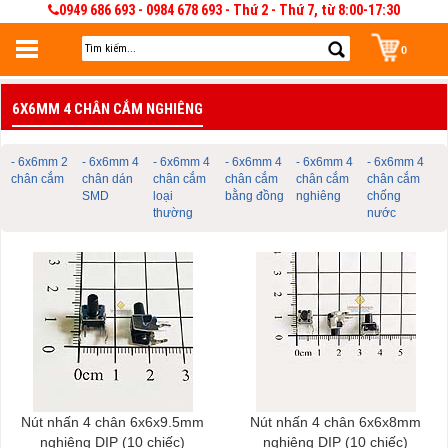
0949 686 693 - 0984 678 693 - Thứ 2 - Thứ 7, từ 8:00-17:30
0
Đăng nhập
6X6MM 4 CHÂN CẮM NGHIÊNG
Đăng nhập để lưu giỏ hàng 30 ngày. Có thể sửa và quản lý giỏ hàng và đơn
hàng
- 6x6mm 2
- 6x6mm 4
- 6x6mm 4
- 6x6mm 4
- 6x6mm 4
- 6x6mm 4
chân cắm
chân dán
chân cắm
chân cắm
chân cắm
chân cắm
SMD
loại
bằng đồng
nghiêng
chống
thường
nước
Nút nhấn 4 chân 6x6x9.5mm
Nút nhấn 4 chân 6x6x8mm
nghiêng DIP (10 chiếc)
nghiêng DIP (10 chiếc)