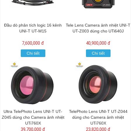
Đầu dò phân tích logic 16 kênh
Tele Lens Camera ảnh nhiệt UNI-T
UNI-T UT-M15
UT-Z003 dùng cho UTi640J
7,600,000 đ
40,900,000 đ
Chi tiết
Chi tiết
Ultra TelePhoto Lens UNI-T UT-
TelePhoto Lens UNI-T UT-Z044
Z045 dùng cho Camera ảnh nhiệt
dùng cho Camera ảnh nhiệt
UTi760X
UTi760X
39,700,000 đ
23,820,000 đ