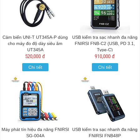
Cảm biến UNI-T UT345A-P dùng
USB kiểm tra sạc nhanh đa năng
cho máy đo độ dày siêu âm
FNIRSI FNB-C2 (USB, PD 3.1,
UT345A
Type-C)
520,000 đ
910,000 đ
Chi tiết
Chi tiết
Máy phát tín hiệu đa năng FNIRSI
USB kiểm tra sạc nhanh đa năng
SG-004A
FNIRSI FNB48P