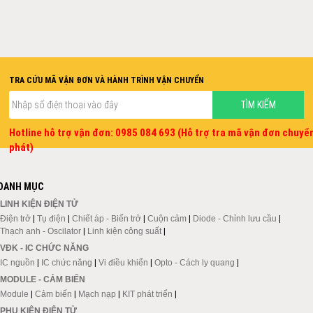
TRA CỨU MÃ VẬN ĐƠN VÀ HÀNH TRÌNH VẬN CHUYỂN
Hotline hỗ trợ vận đơn: 0985 084 693 (Hỗ trợ tra mã vận đơn chuyể
phát)
DANH MỤC
LINH KIỆN ĐIỆN TỬ
Điện trở
|
Tụ điện
|
Chiết áp - Biến trở
|
Cuộn cảm
|
Diode - Chỉnh lưu cầu
|
Thạch anh - Oscilator
|
Linh kiện công suất
|
VĐK - IC CHỨC NĂNG
IC nguồn
|
IC chức năng
|
Vi điều khiển
|
Opto - Cách ly quang
|
MODULE - CẢM BIẾN
Module
|
Cảm biến
|
Mạch nạp
|
KIT phát triển
|
PHỤ KIỆN ĐIỆN TỬ