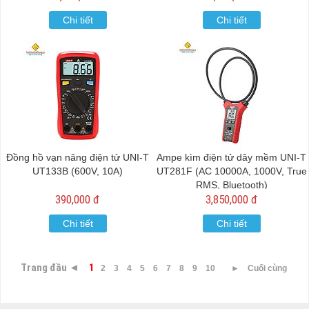
Chi tiết
Chi tiết
Đồng hồ vạn năng điện tử UNI-T
Ampe kìm điện tử dây mềm UNI-T
UT133B (600V, 10A)
UT281F (AC 10000A, 1000V, True
RMS, Bluetooth)
390,000 đ
3,850,000 đ
Chi tiết
Chi tiết
Trang đầu ◄
1
2
3
4
5
6
7
8
9
10
►
Cuối cùng