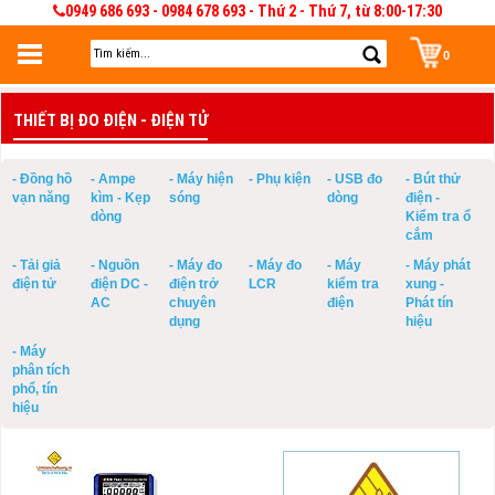
0949 686 693 - 0984 678 693 - Thứ 2 - Thứ 7, từ 8:00-17:30
0
Đăng nhập
THIẾT BỊ ĐO ĐIỆN - ĐIỆN TỬ
Đăng nhập để lưu giỏ hàng 30 ngày. Có thể sửa và quản lý giỏ hàng và đơn
hàng
- Đồng hồ
- Ampe
- Máy hiện
- Phụ kiện
- USB đo
- Bút thử
vạn năng
kìm - Kẹp
sóng
dòng
điện -
dòng
Kiểm tra ổ
cắm
- Tải giả
- Nguồn
- Máy đo
- Máy đo
- Máy
- Máy phát
điện tử
điện DC -
điện trở
LCR
kiểm tra
xung -
AC
chuyên
điện
Phát tín
dụng
hiệu
- Máy
phân tích
phổ, tín
hiệu