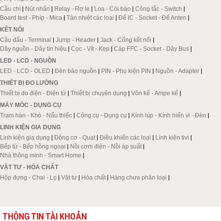
Cầu chì
|
Nút nhấn
|
Relay - Rơ le
|
Loa - Còi báo
|
Công tắc - Switch
|
Board test - Phíp - Mica
|
Tản nhiệt các loại
|
Đế IC - Socket - Đế Anten
|
KẾT NỐI
Cầu đấu - Terminal
|
Jump - Header
|
Jack - Cổng kết nối
|
Dây nguồn - Dây tín hiệu
|
Cọc - Vít - Kẹp
|
Cáp FFC - Socket - Dây Bus
|
LED - LCD - NGUỒN
LED - LCD - OLED
|
Đèn báo nguồn
|
PIN - Phụ kiện PIN
|
Nguồn - Adapter
|
THIẾT BỊ ĐO LƯỜNG
Thiết bị đo điện - Điện tử
|
Thiết bị chuyên dụng
|
Vôn kế - Ampe kế
|
MÁY MÓC - DỤNG CỤ
Trạm hàn - Khò - Nấu thiếc
|
Công cụ - Dụng cụ
|
Kính lúp - Kính hiển vi - Đèn
|
LINH KIỆN GIA DỤNG
Linh kiện gia dụng
|
Động cơ - Quạt
|
Điều khiển các loại
|
Linh kiện tivi
|
Bếp từ - Bếp hồng ngoại
|
Nồi cơm điện - Nồi áp suất
|
Nhà thông minh - Smart Home
|
VẬT TƯ - HÓA CHẤT
Hộp đựng - Chai - Lọ
|
Vật tư
|
Hóa chất
|
Hàng chưa phân loại
|
THÔNG TIN TÀI KHOẢN