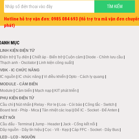
Hotline hỗ trợ vận đơn: 0985 084 693 (Hỗ trợ tra mã vận đơn chuyể
phát)
DANH MỤC
LINH KIỆN ĐIỆN TỬ
Điện trở
|
Tụ điện
|
Chiết áp - Biến trở
|
Cuộn cảm
|
Diode - Chỉnh lưu cầu
|
Thạch anh - Oscilator
|
Linh kiện công suất
|
VĐK - IC CHỨC NĂNG
IC nguồn
|
IC chức năng
|
Vi điều khiển
|
Opto - Cách ly quang
|
MODULE - CẢM BIẾN
Module
|
Cảm biến
|
Mạch nạp
|
KIT phát triển
|
PHỤ KIỆN ĐIỆN TỬ
Cầu chì
|
Nút nhấn
|
Relay - Rơ le
|
Loa - Còi báo
|
Công tắc - Switch
|
Board test - Phíp - Mica
|
Tản nhiệt các loại
|
Đế IC - Socket - Đế Anten
|
KẾT NỐI
Cầu đấu - Terminal
|
Jump - Header
|
Jack - Cổng kết nối
|
Dây nguồn - Dây tín hiệu
|
Cọc - Vít - Kẹp
|
Cáp FFC - Socket - Dây Bus
|
LED - LCD - NGUỒN