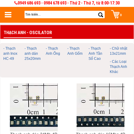
0949 686 693 - 0984 678 693 - Thứ 2 - Thứ 7, từ 8:00-17:30
0
Đăng nhập
THẠCH ANH - OSCILATOR
Đăng nhập để lưu giỏ hàng 30 ngày. Có thể sửa và quản lý giỏ hàng và đơn
hàng
- Thạch
- Thạch
- Thạch
- Thạch
- Thạch
- Chữ nhật
anh Inox
anh dán
Anh Ống
Anh Gốm
Anh Tần
13x21mm
HC-49
25x20mm
Số Cao
- Các Loại
Thạch Anh
Khác