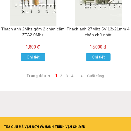
Thạch anh 2Mhz gốm 2 chân cắm
Thạch anh 27Mhz 5V 13x21mm 4
ZTA2.0Mhz
chân chữ nhật
1,800 đ
15,000 đ
Chi tiết
Chi tiết
Trang đầu ◄
1
2
3
4
►
Cuối cùng
TRA CỨU MÃ VẬN ĐƠN VÀ HÀNH TRÌNH VẬN CHUYỂN