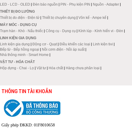
LED - LCD - OLED
|
Đèn báo nguồn
|
PIN - Phụ kiện PIN
|
Nguồn - Adapter
|
THIẾT BỊ ĐO LƯỜNG
Thiết bị đo điện - Điện tử
|
Thiết bị chuyên dụng
|
Vôn kế - Ampe kế
|
MÁY MÓC - DỤNG CỤ
Trạm hàn - Khò - Nấu thiếc
|
Công cụ - Dụng cụ
|
Kính lúp - Kính hiển vi - Đèn
|
LINH KIỆN GIA DỤNG
Linh kiện gia dụng
|
Động cơ - Quạt
|
Điều khiển các loại
|
Linh kiện tivi
|
Bếp từ - Bếp hồng ngoại
|
Nồi cơm điện - Nồi áp suất
|
Nhà thông minh - Smart Home
|
VẬT TƯ - HÓA CHẤT
Hộp đựng - Chai - Lọ
|
Vật tư
|
Hóa chất
|
Hàng chưa phân loại
|
THÔNG TIN TÀI KHOẢN
Giấy phép ĐKKD: 01F8010658