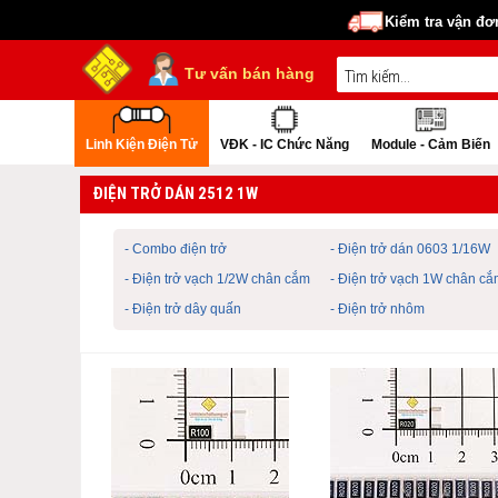
Kiểm tra vận đơ
Tư vấn bán hàng
Linh Kiện Điện Tử
VĐK - IC Chức Năng
Module - Cảm Biến
ĐIỆN TRỞ DÁN 2512 1W
- Combo điện trở
- Điện trở dán 0603 1/16W
- Điện trở vạch 1/2W chân cắm
- Điện trở vạch 1W chân cắ
- Điện trở dây quấn
- Điện trở nhôm