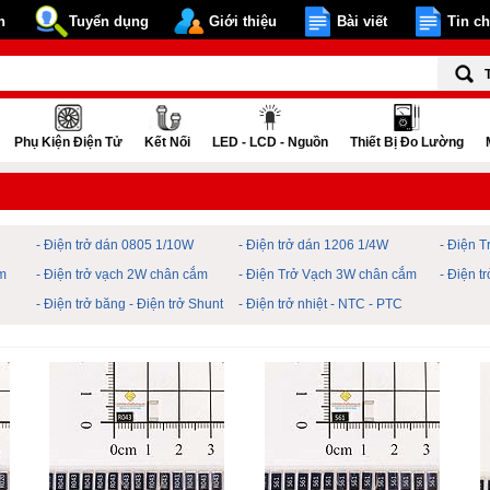
n
Tuyển dụng
Giới thiệu
Bài viết
Tin c
Phụ Kiện Điện Tử
Kết Nối
LED - LCD - Nguồn
Thiết Bị Đo Lường
- Điện trở dán 0805 1/10W
- Điện trở dán 1206 1/4W
- Điện 
m
- Điện trở vạch 2W chân cắm
- Điện Trở Vạch 3W chân cắm
- Điện 
- Điện trở băng - Điện trở Shunt
- Điện trở nhiệt - NTC - PTC