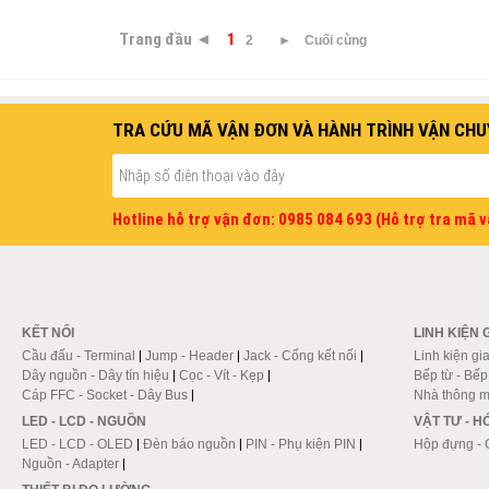
Trang đầu ◄
1
2
►
Cuối cùng
TRA CỨU MÃ VẬN ĐƠN VÀ HÀNH TRÌNH VẬN CHU
Hotline hỗ trợ vận đơn: 0985 084 693 (Hỗ trợ tra mã 
KẾT NỐI
LINH KIỆN 
Cầu đấu - Terminal
|
Jump - Header
|
Jack - Cổng kết nối
|
Linh kiện gi
Dây nguồn - Dây tín hiệu
|
Cọc - Vít - Kẹp
|
Bếp từ - Bế
Cáp FFC - Socket - Dây Bus
|
Nhà thông m
LED - LCD - NGUỒN
VẬT TƯ - 
LED - LCD - OLED
|
Đèn báo nguồn
|
PIN - Phụ kiện PIN
|
Hộp đựng - 
Nguồn - Adapter
|