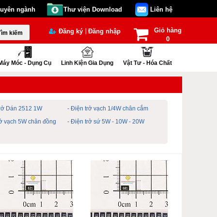
huyên ngành
Thư viện Download
Liên hệ
Giỏ hàng
|
Đăng ký
Đăng nhập
Tìm kiếm
0
Máy Móc - Dụng Cụ
Linh Kiện Gia Dụng
Vật Tư - Hóa Chất
Trở Dán 2512 1W
- Điện trở vạch 1/4W chân cắm
trở vạch 5W chân đồng
- Điện trở sứ 5W - 10W - 20W