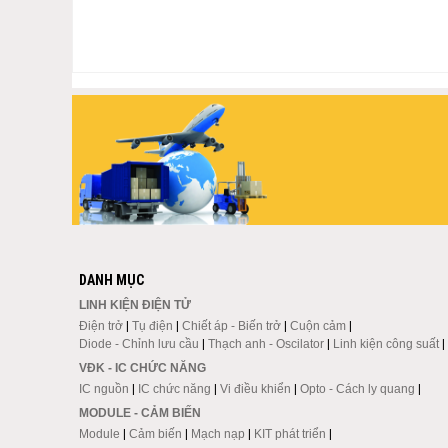
DANH MỤC
LINH KIỆN ĐIỆN TỬ
Điện trở
|
Tụ điện
|
Chiết áp - Biến trở
|
Cuộn cảm
|
Diode - Chỉnh lưu cầu
|
Thạch anh - Oscilator
|
Linh kiện công suất
|
VĐK - IC CHỨC NĂNG
IC nguồn
|
IC chức năng
|
Vi điều khiển
|
Opto - Cách ly quang
|
MODULE - CẢM BIẾN
Module
|
Cảm biến
|
Mạch nạp
|
KIT phát triển
|