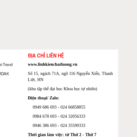
ĐỊA CHỈ LIÊN HỆ
i-Trend
www.linhkienchatluong.vn
ORDAK
Số 15, ngách 71A, ngõ 116 Nguyễn Xiển, Thanh
Liệt, HN
(khu tập thể đại học Khoa học tự nhiên)
Điện thoại/ Zalo:
0949 686 693 - 024 66858855
0984 678 693 - 024 32056333
0946 386 693
-
024 35599333
Thời gian làm việc: từ Thứ 2 - Thứ 7