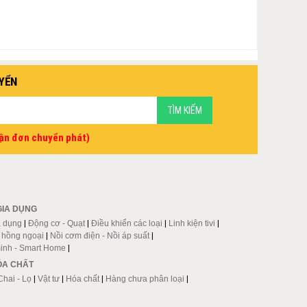
YỂN
vận đơn chuyển phát)
GIA DỤNG
a dụng
|
Động cơ - Quạt
|
Điều khiển các loại
|
Linh kiện tivi
|
p hồng ngoại
|
Nồi cơm điện - Nồi áp suất
|
inh - Smart Home
|
HÓA CHẤT
Chai - Lọ
|
Vật tư
|
Hóa chất
|
Hàng chưa phân loại
|