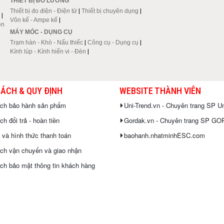
THIẾT BỊ ĐO LƯỜNG
Thiết bị đo điện - Điện tử
|
Thiết bị chuyên dụng
|
|
Vôn kế - Ampe kế
|
en
MÁY MÓC - DỤNG CỤ
Trạm hàn - Khò - Nấu thiếc
|
Công cụ - Dụng cụ
|
Kính lúp - Kính hiển vi - Đèn
|
SÁCH & QUY ĐỊNH
WEBSITE THÀNH VIÊN
ách bảo hành sản phẩm
Uni-Trend.vn - Chuyên trang SP Un
h đổi trả - hoàn tiền
Gordak.vn - Chuyên trang SP G
 và hình thức thanh toán
baohanh.nhatminhESC.com
ch vận chuyển và giao nhận
ch bảo mật thông tin khách hàng