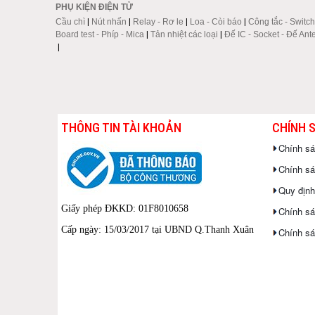
PHỤ KIỆN ĐIỆN TỬ
Cầu chì
|
Nút nhấn
|
Relay - Rơ le
|
Loa - Còi báo
|
Công tắc - Switch
Board test - Phíp - Mica
|
Tản nhiệt các loại
|
Đế IC - Socket - Đế Ant
|
THÔNG TIN TÀI KHOẢN
CHÍNH 
Chính s
Chính sác
Quy định
Giấy phép ĐKKD: 01F8010658
Chính sá
Cấp ngày: 15/03/2017 tại UBND Q.Thanh Xuân
Chính sá