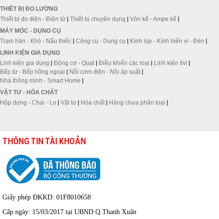
THIẾT BỊ ĐO LƯỜNG
Thiết bị đo điện - Điện tử
|
Thiết bị chuyên dụng
|
Vôn kế - Ampe kế
|
MÁY MÓC - DỤNG CỤ
Trạm hàn - Khò - Nấu thiếc
|
Công cụ - Dụng cụ
|
Kính lúp - Kính hiển vi - Đèn
|
LINH KIỆN GIA DỤNG
Linh kiện gia dụng
|
Động cơ - Quạt
|
Điều khiển các loại
|
Linh kiện tivi
|
Bếp từ - Bếp hồng ngoại
|
Nồi cơm điện - Nồi áp suất
|
Nhà thông minh - Smart Home
|
VẬT TƯ - HÓA CHẤT
Hộp đựng - Chai - Lọ
|
Vật tư
|
Hóa chất
|
Hàng chưa phân loại
|
THÔNG TIN TÀI KHOẢN
Giấy phép ĐKKD: 01F8010658
Cấp ngày: 15/03/2017 tại UBND Q.Thanh Xuân