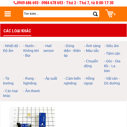
0949 686 693 - 0984 678 693 - Thứ 2 - Thứ 7, từ 8:00-17:30
0
Đăng nhập
CÁC LOẠI KHÁC
Đăng nhập để lưu giỏ hàng 30 ngày. Có thể sửa và quản lý giỏ hàng và đơn
hàng
- Nhiệt độ -
- Nước -
- Hall
- Dòng
- Ánh sáng
- Siêu âm
Độ ẩm
Không khí
sensor
điện - Điện
- Màu sắc
- Tiệm cận
- Bụi
áp
- Chuyển
- Góc - Gia
động
tốc - La
bàn
- Từ
- Rung -
- Áp suất
- Cảm biến
- Hồng
- Vật cản -
trường
Nghiêng
nghiêng
ngoại
Dò đường
- Các loại
- Âm thanh
khác