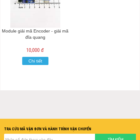
Module giải mã Encoder - giải mã
đĩa quang
10,000 đ
Chi tiết
TRA CỨU MÃ VẬN ĐƠN VÀ HÀNH TRÌNH VẬN CHUYỂN