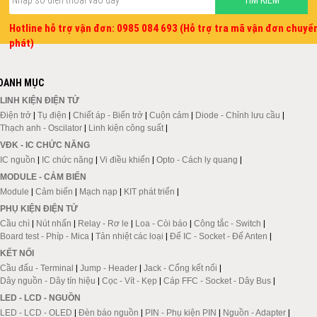
Hotline hỗ trợ vận đơn: 0985 084 693 (Hỗ trợ tra mã vận đơn chuyể
phát)
DANH MỤC
LINH KIỆN ĐIỆN TỬ
Điện trở
|
Tụ điện
|
Chiết áp - Biến trở
|
Cuộn cảm
|
Diode - Chỉnh lưu cầu
|
Thạch anh - Oscilator
|
Linh kiện công suất
|
VĐK - IC CHỨC NĂNG
IC nguồn
|
IC chức năng
|
Vi điều khiển
|
Opto - Cách ly quang
|
MODULE - CẢM BIẾN
Module
|
Cảm biến
|
Mạch nạp
|
KIT phát triển
|
PHỤ KIỆN ĐIỆN TỬ
Cầu chì
|
Nút nhấn
|
Relay - Rơ le
|
Loa - Còi báo
|
Công tắc - Switch
|
Board test - Phíp - Mica
|
Tản nhiệt các loại
|
Đế IC - Socket - Đế Anten
|
KẾT NỐI
Cầu đấu - Terminal
|
Jump - Header
|
Jack - Cổng kết nối
|
Dây nguồn - Dây tín hiệu
|
Cọc - Vít - Kẹp
|
Cáp FFC - Socket - Dây Bus
|
LED - LCD - NGUỒN
LED - LCD - OLED
|
Đèn báo nguồn
|
PIN - Phụ kiện PIN
|
Nguồn - Adapter
|