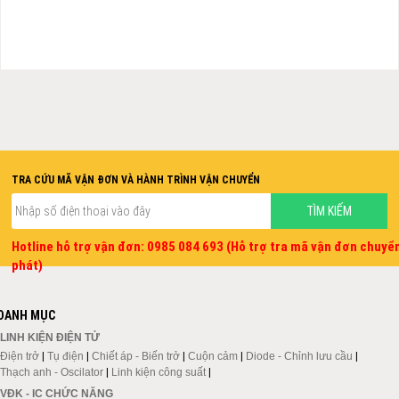
TRA CỨU MÃ VẬN ĐƠN VÀ HÀNH TRÌNH VẬN CHUYỂN
Hotline hỗ trợ vận đơn: 0985 084 693 (Hỗ trợ tra mã vận đơn chuyể
phát)
DANH MỤC
LINH KIỆN ĐIỆN TỬ
Điện trở
|
Tụ điện
|
Chiết áp - Biến trở
|
Cuộn cảm
|
Diode - Chỉnh lưu cầu
|
Thạch anh - Oscilator
|
Linh kiện công suất
|
VĐK - IC CHỨC NĂNG