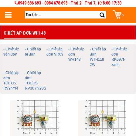
0949 686 693 - 0984 678 693 - Thứ 2 - Thứ 7, từ 8:00-17:30
0
Đăng nhập
CHIẾT ÁP ĐƠN WH148
Đăng nhập để lưu giỏ hàng 30 ngày. Có thể sửa và quản lý giỏ hàng và đơn
hàng
- Chiết áp
- Chiết áp
- Chiết áp
- Chiết áp
- Chiết áp
- Chiết áp
tròn đơn
bi đơn
đơn VR09
đơn
đơn
đơn
WH148
WTH118
RK097N
2W
xanh
- Chiết áp
- Chiết áp
đơn
đơn
TOCOS
TOCOS
RV24YN
RV30YN20S