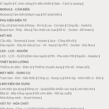
IC nguồn
|
IC chức năng
|
Vi điều khiển
|
Opto - Cách ly quang
|
MODULE - CẢM BIẾN
Module
|
Cảm biến
|
Mạch nạp
|
KIT phát triển
|
PHỤ KIỆN ĐIỆN TỬ
Cầu chì
|
Nút nhấn
|
Relay - Rơ le
|
Loa - Còi báo
|
Công tắc - Switch
|
Board test - Phíp - Mica
|
Tản nhiệt các loại
|
Đế IC - Socket - Đế Anten
|
KẾT NỐI
Cầu đấu - Terminal
|
Jump - Header
|
Jack - Cổng kết nối
|
Dây nguồn - Dây tín hiệu
|
Cọc - Vít - Kẹp
|
Cáp FFC - Socket - Dây Bus
|
LED - LCD - NGUỒN
LED - LCD - OLED
|
Đèn báo nguồn
|
PIN - Phụ kiện PIN
|
Nguồn - Adapter
|
THIẾT BỊ ĐO LƯỜNG
Thiết bị đo điện - Điện tử
|
Thiết bị chuyên dụng
|
Vôn kế - Ampe kế
|
MÁY MÓC - DỤNG CỤ
Trạm hàn - Khò - Nấu thiếc
|
Công cụ - Dụng cụ
|
Kính lúp - Kính hiển vi - Đèn
|
LINH KIỆN GIA DỤNG
Linh kiện gia dụng
|
Động cơ - Quạt
|
Điều khiển các loại
|
Linh kiện tivi
|
Bếp từ - Bếp hồng ngoại
|
Nồi cơm điện - Nồi áp suất
|
Nhà thông minh - Smart Home
|
VẬT TƯ - HÓA CHẤT
Hộp đựng - Chai - Lọ
|
Vật tư
|
Hóa chất
|
Hàng chưa phân loại
|