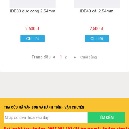
IDE30 đực cong 2.54mm
IDE40 cái 2.54mm
2,500 đ
2,500 đ
Chi tiết
Chi tiết
Trang đầu ◄
1
2
►
Cuối cùng
TRA CỨU MÃ VẬN ĐƠN VÀ HÀNH TRÌNH VẬN CHUYỂN