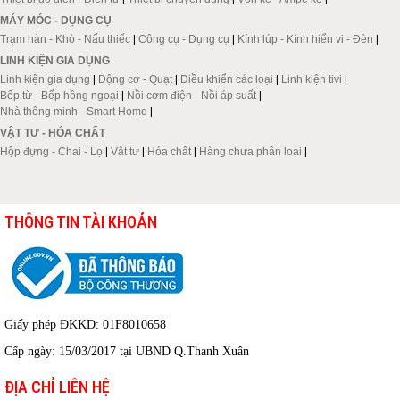
MÁY MÓC - DỤNG CỤ
Trạm hàn - Khò - Nấu thiếc
|
Công cụ - Dụng cụ
|
Kính lúp - Kính hiển vi - Đèn
|
LINH KIỆN GIA DỤNG
Linh kiện gia dụng
|
Động cơ - Quạt
|
Điều khiển các loại
|
Linh kiện tivi
|
Bếp từ - Bếp hồng ngoại
|
Nồi cơm điện - Nồi áp suất
|
Nhà thông minh - Smart Home
|
VẬT TƯ - HÓA CHẤT
Hộp đựng - Chai - Lọ
|
Vật tư
|
Hóa chất
|
Hàng chưa phân loại
|
THÔNG TIN TÀI KHOẢN
Giấy phép ĐKKD: 01F8010658
Cấp ngày: 15/03/2017 tại UBND Q.Thanh Xuân
ĐỊA CHỈ LIÊN HỆ