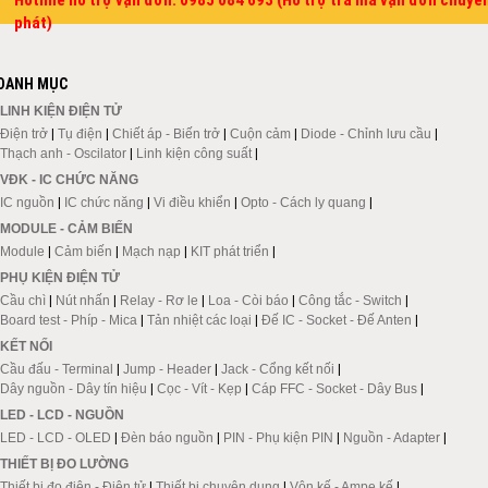
Hotline hỗ trợ vận đơn: 0985 084 693 (Hỗ trợ tra mã vận đơn chuyể
phát)
DANH MỤC
LINH KIỆN ĐIỆN TỬ
Điện trở
|
Tụ điện
|
Chiết áp - Biến trở
|
Cuộn cảm
|
Diode - Chỉnh lưu cầu
|
Thạch anh - Oscilator
|
Linh kiện công suất
|
VĐK - IC CHỨC NĂNG
IC nguồn
|
IC chức năng
|
Vi điều khiển
|
Opto - Cách ly quang
|
MODULE - CẢM BIẾN
Module
|
Cảm biến
|
Mạch nạp
|
KIT phát triển
|
PHỤ KIỆN ĐIỆN TỬ
Cầu chì
|
Nút nhấn
|
Relay - Rơ le
|
Loa - Còi báo
|
Công tắc - Switch
|
Board test - Phíp - Mica
|
Tản nhiệt các loại
|
Đế IC - Socket - Đế Anten
|
KẾT NỐI
Cầu đấu - Terminal
|
Jump - Header
|
Jack - Cổng kết nối
|
Dây nguồn - Dây tín hiệu
|
Cọc - Vít - Kẹp
|
Cáp FFC - Socket - Dây Bus
|
LED - LCD - NGUỒN
LED - LCD - OLED
|
Đèn báo nguồn
|
PIN - Phụ kiện PIN
|
Nguồn - Adapter
|
THIẾT BỊ ĐO LƯỜNG
Thiết bị đo điện - Điện tử
|
Thiết bị chuyên dụng
|
Vôn kế - Ampe kế
|