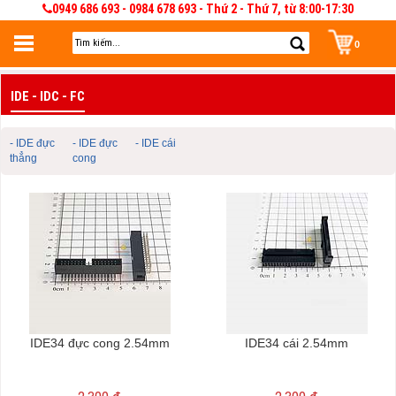
0949 686 693 - 0984 678 693 - Thứ 2 - Thứ 7, từ 8:00-17:30
0
Đăng nhập
IDE - IDC - FC
Đăng nhập để lưu giỏ hàng 30 ngày. Có thể sửa và quản lý giỏ hàng và đơn
hàng
- IDE đực
- IDE đực
- IDE cái
thẳng
cong
IDE34 đực cong 2.54mm
IDE34 cái 2.54mm