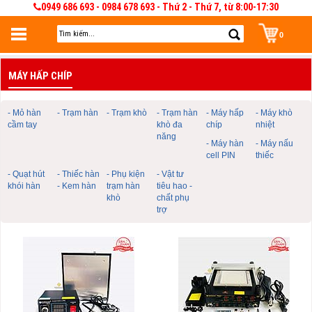
0949 686 693 - 0984 678 693 - Thứ 2 - Thứ 7, từ 8:00-17:30
0
Đăng nhập
MÁY HẤP CHÍP
Đăng nhập để lưu giỏ hàng 30 ngày. Có thể sửa và quản lý giỏ hàng và đơn
hàng
- Mỏ hàn
- Trạm hàn
- Trạm khò
- Trạm hàn
- Máy hấp
- Máy khò
cầm tay
khò đa
chíp
nhiệt
năng
- Máy hàn
- Máy nấu
cell PIN
thiếc
- Quạt hút
- Thiếc hàn
- Phụ kiện
- Vật tư
khói hàn
- Kem hàn
trạm hàn
tiêu hao -
khò
chất phụ
trợ