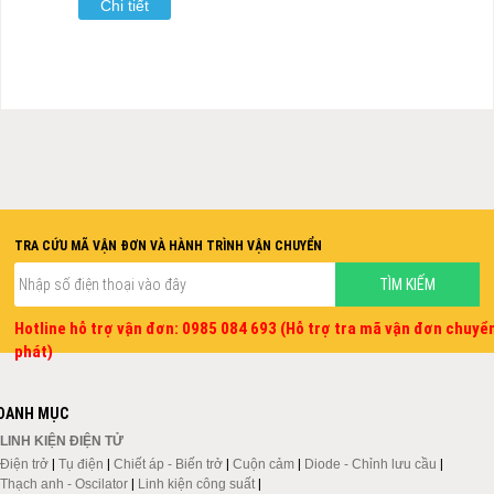
Chi tiết
TRA CỨU MÃ VẬN ĐƠN VÀ HÀNH TRÌNH VẬN CHUYỂN
Hotline hỗ trợ vận đơn: 0985 084 693 (Hỗ trợ tra mã vận đơn chuyể
phát)
DANH MỤC
LINH KIỆN ĐIỆN TỬ
Điện trở
|
Tụ điện
|
Chiết áp - Biến trở
|
Cuộn cảm
|
Diode - Chỉnh lưu cầu
|
Thạch anh - Oscilator
|
Linh kiện công suất
|