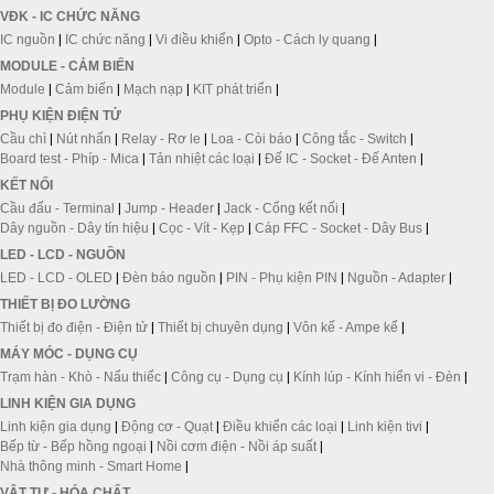
VĐK - IC CHỨC NĂNG
IC nguồn
|
IC chức năng
|
Vi điều khiển
|
Opto - Cách ly quang
|
MODULE - CẢM BIẾN
Module
|
Cảm biến
|
Mạch nạp
|
KIT phát triển
|
PHỤ KIỆN ĐIỆN TỬ
Cầu chì
|
Nút nhấn
|
Relay - Rơ le
|
Loa - Còi báo
|
Công tắc - Switch
|
Board test - Phíp - Mica
|
Tản nhiệt các loại
|
Đế IC - Socket - Đế Anten
|
KẾT NỐI
Cầu đấu - Terminal
|
Jump - Header
|
Jack - Cổng kết nối
|
Dây nguồn - Dây tín hiệu
|
Cọc - Vít - Kẹp
|
Cáp FFC - Socket - Dây Bus
|
LED - LCD - NGUỒN
LED - LCD - OLED
|
Đèn báo nguồn
|
PIN - Phụ kiện PIN
|
Nguồn - Adapter
|
THIẾT BỊ ĐO LƯỜNG
Thiết bị đo điện - Điện tử
|
Thiết bị chuyên dụng
|
Vôn kế - Ampe kế
|
MÁY MÓC - DỤNG CỤ
Trạm hàn - Khò - Nấu thiếc
|
Công cụ - Dụng cụ
|
Kính lúp - Kính hiển vi - Đèn
|
LINH KIỆN GIA DỤNG
Linh kiện gia dụng
|
Động cơ - Quạt
|
Điều khiển các loại
|
Linh kiện tivi
|
Bếp từ - Bếp hồng ngoại
|
Nồi cơm điện - Nồi áp suất
|
Nhà thông minh - Smart Home
|
VẬT TƯ - HÓA CHẤT