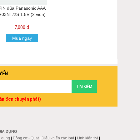
PIN đũa Panasonic AAA
R03NT/2S 1.5V (2 viên)
7,000 đ
Mua ngay
YỂN
vận đơn chuyển phát)
GIA DỤNG
a dụng
|
Động cơ - Quạt
|
Điều khiển các loại
|
Linh kiện tivi
|