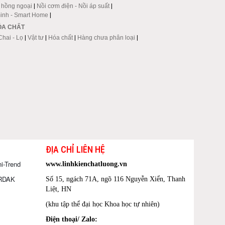
p hồng ngoại
|
Nồi cơm điện - Nồi áp suất
|
inh - Smart Home
|
HÓA CHẤT
Chai - Lọ
|
Vật tư
|
Hóa chất
|
Hàng chưa phân loại
|
ĐỊA CHỈ LIÊN HỆ
i-Trend
www.linhkienchatluong.vn
ORDAK
Số 15, ngách 71A, ngõ 116 Nguyễn Xiển, Thanh
Liệt, HN
(khu tập thể đại học Khoa học tự nhiên)
Điện thoại/ Zalo: