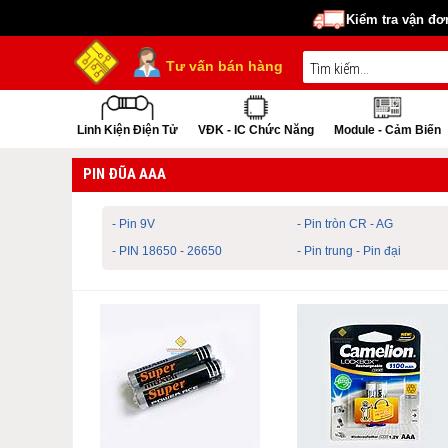
Kiểm tra vận đơ
Tư vấn bán hàng
Linh Kiện Điện Tử
VĐK - IC Chức Năng
Module - Cảm Biến
PIN ĐŨA AAA
- Pin 9V
- Pin tròn CR - AG
- PIN 18650 - 26650
- Pin trung - Pin đại