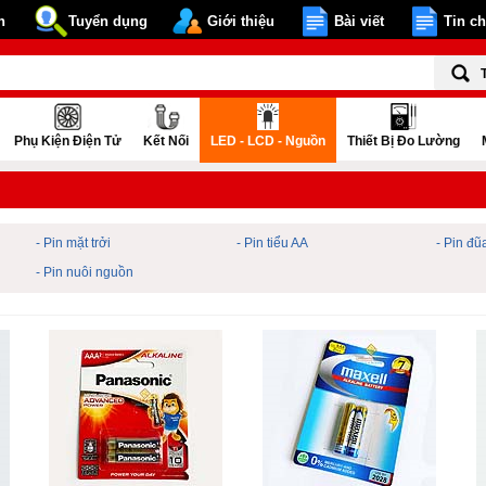
n
Tuyển dụng
Giới thiệu
Bài viết
Tin c
Phụ Kiện Điện Tử
Kết Nối
LED - LCD - Nguồn
Thiết Bị Đo Lường
- Pin mặt trởi
- Pin tiểu AA
- Pin đ
- Pin nuôi nguồn