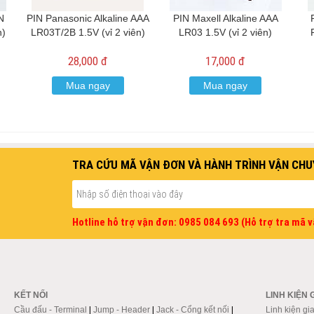
N
PIN Panasonic Alkaline AAA
PIN Maxell Alkaline AAA
n)
LR03T/2B 1.5V (vỉ 2 viên)
LR03 1.5V (vỉ 2 viên)
28,000 đ
17,000 đ
Mua ngay
Mua ngay
TRA CỨU MÃ VẬN ĐƠN VÀ HÀNH TRÌNH VẬN CHU
Hotline hỗ trợ vận đơn: 0985 084 693 (Hỗ trợ tra mã 
KẾT NỐI
LINH KIỆN 
Cầu đấu - Terminal
|
Jump - Header
|
Jack - Cổng kết nối
|
Linh kiện gi