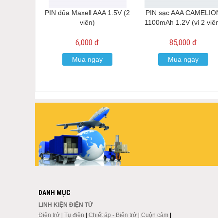
PIN đũa Maxell AAA 1.5V (2
PIN sạc AAA CAMELIO
viên)
1100mAh 1.2V (vỉ 2 viê
6,000 đ
85,000 đ
Mua ngay
Mua ngay
DANH MỤC
LINH KIỆN ĐIỆN TỬ
Điện trở
|
Tụ điện
|
Chiết áp - Biến trở
|
Cuộn cảm
|