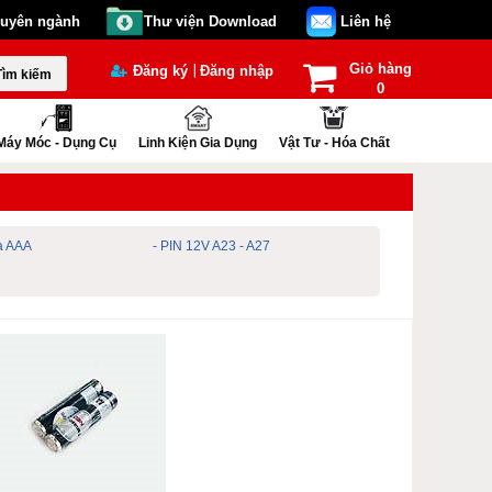
huyên ngành
Thư viện Download
Liên hệ
Giỏ hàng
|
Đăng ký
Đăng nhập
Tìm kiếm
0
Máy Móc - Dụng Cụ
Linh Kiện Gia Dụng
Vật Tư - Hóa Chất
ũa AAA
- PIN 12V A23 - A27