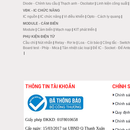
Diode - Chỉnh lưu cầu
|
Thạch anh - Oscilator
|
Linh kiện công suất
|
VĐK - IC CHỨC NĂNG
IC nguồn
|
IC chức năng
|
Vi điều khiển
|
Opto - Cách ly quang
|
MODULE - CẢM BIẾN
Module
|
Cảm biến
|
Mạch nạp
|
KIT phát triển
|
PHỤ KIỆN ĐIỆN TỬ
Cầu chì
|
Nút nhấn
|
Relay - Rơ le
|
Loa - Còi báo
|
Công tắc - Switch
Board test - Phíp - Mica
|
Tản nhiệt các loại
|
Đế IC - Socket - Đế Ant
|
THÔNG TIN TÀI KHOẢN
CHÍNH 
Chính s
Chính sác
Quy định
Giấy phép ĐKKD: 01F8010658
Chính sá
Cấp ngày: 15/03/2017 tại UBND Q.Thanh Xuân
Chính sá