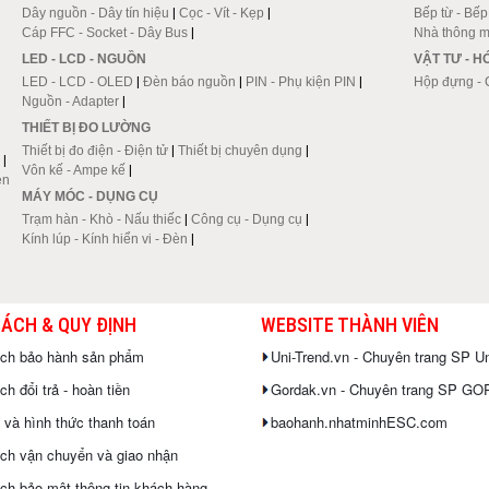
Dây nguồn - Dây tín hiệu
|
Cọc - Vít - Kẹp
|
Bếp từ - Bế
Cáp FFC - Socket - Dây Bus
|
Nhà thông m
LED - LCD - NGUỒN
VẬT TƯ - 
LED - LCD - OLED
|
Đèn báo nguồn
|
PIN - Phụ kiện PIN
|
Hộp đựng - 
Nguồn - Adapter
|
THIẾT BỊ ĐO LƯỜNG
Thiết bị đo điện - Điện tử
|
Thiết bị chuyên dụng
|
|
Vôn kế - Ampe kế
|
en
MÁY MÓC - DỤNG CỤ
Trạm hàn - Khò - Nấu thiếc
|
Công cụ - Dụng cụ
|
Kính lúp - Kính hiển vi - Đèn
|
SÁCH & QUY ĐỊNH
WEBSITE THÀNH VIÊN
ách bảo hành sản phẩm
Uni-Trend.vn - Chuyên trang SP Un
h đổi trả - hoàn tiền
Gordak.vn - Chuyên trang SP G
 và hình thức thanh toán
baohanh.nhatminhESC.com
ch vận chuyển và giao nhận
ch bảo mật thông tin khách hàng