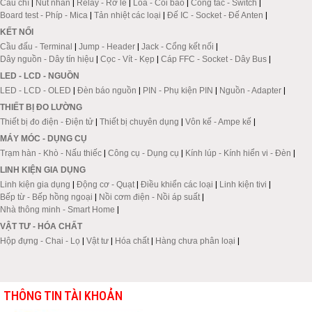
Cầu chì
|
Nút nhấn
|
Relay - Rơ le
|
Loa - Còi báo
|
Công tắc - Switch
|
Board test - Phíp - Mica
|
Tản nhiệt các loại
|
Đế IC - Socket - Đế Anten
|
KẾT NỐI
Cầu đấu - Terminal
|
Jump - Header
|
Jack - Cổng kết nối
|
Dây nguồn - Dây tín hiệu
|
Cọc - Vít - Kẹp
|
Cáp FFC - Socket - Dây Bus
|
LED - LCD - NGUỒN
LED - LCD - OLED
|
Đèn báo nguồn
|
PIN - Phụ kiện PIN
|
Nguồn - Adapter
|
THIẾT BỊ ĐO LƯỜNG
Thiết bị đo điện - Điện tử
|
Thiết bị chuyên dụng
|
Vôn kế - Ampe kế
|
MÁY MÓC - DỤNG CỤ
Trạm hàn - Khò - Nấu thiếc
|
Công cụ - Dụng cụ
|
Kính lúp - Kính hiển vi - Đèn
|
LINH KIỆN GIA DỤNG
Linh kiện gia dụng
|
Động cơ - Quạt
|
Điều khiển các loại
|
Linh kiện tivi
|
Bếp từ - Bếp hồng ngoại
|
Nồi cơm điện - Nồi áp suất
|
Nhà thông minh - Smart Home
|
VẬT TƯ - HÓA CHẤT
Hộp đựng - Chai - Lọ
|
Vật tư
|
Hóa chất
|
Hàng chưa phân loại
|
THÔNG TIN TÀI KHOẢN