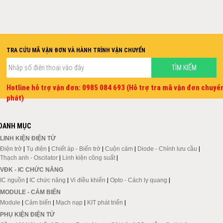
TRA CỨU MÃ VẬN ĐƠN VÀ HÀNH TRÌNH VẬN CHUYỂN
Hotline hỗ trợ vận đơn: 0985 084 693 (Hỗ trợ tra mã vận đơn chuyể
phát)
DANH MỤC
LINH KIỆN ĐIỆN TỬ
Điện trở
|
Tụ điện
|
Chiết áp - Biến trở
|
Cuộn cảm
|
Diode - Chỉnh lưu cầu
|
Thạch anh - Oscilator
|
Linh kiện công suất
|
VĐK - IC CHỨC NĂNG
IC nguồn
|
IC chức năng
|
Vi điều khiển
|
Opto - Cách ly quang
|
MODULE - CẢM BIẾN
Module
|
Cảm biến
|
Mạch nạp
|
KIT phát triển
|
PHỤ KIỆN ĐIỆN TỬ