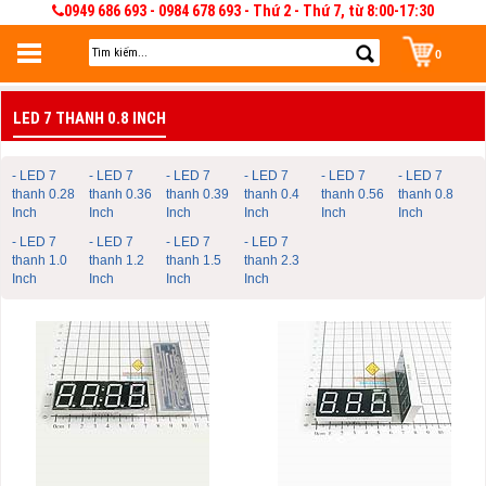
0949 686 693 - 0984 678 693 - Thứ 2 - Thứ 7, từ 8:00-17:30
0
Đăng nhập
LED 7 THANH 0.8 INCH
Đăng nhập để lưu giỏ hàng 30 ngày. Có thể sửa và quản lý giỏ hàng và đơn
hàng
- LED 7
- LED 7
- LED 7
- LED 7
- LED 7
- LED 7
thanh 0.28
thanh 0.36
thanh 0.39
thanh 0.4
thanh 0.56
thanh 0.8
Inch
Inch
Inch
Inch
Inch
Inch
- LED 7
- LED 7
- LED 7
- LED 7
thanh 1.0
thanh 1.2
thanh 1.5
thanh 2.3
Inch
Inch
Inch
Inch