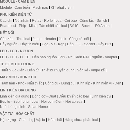
MODULE - CẢM BIẾN
Module
|
Cảm biến
|
Mạch nạp
|
KIT phát triển
|
PHỤ KIỆN ĐIỆN TỬ
Cầu chì
|
Nút nhấn
|
Relay - Rơ le
|
Loa - Còi báo
|
Công tắc - Switch
|
Board test - Phíp - Mica
|
Tản nhiệt các loại
|
Đế IC - Socket - Đế Anten
|
KẾT NỐI
Cầu đấu - Terminal
|
Jump - Header
|
Jack - Cổng kết nối
|
Dây nguồn - Dây tín hiệu
|
Cọc - Vít - Kẹp
|
Cáp FFC - Socket - Dây Bus
|
LED - LCD - NGUỒN
LED - LCD - OLED
|
Đèn báo nguồn
|
PIN - Phụ kiện PIN
|
Nguồn - Adapter
|
THIẾT BỊ ĐO LƯỜNG
Thiết bị đo điện - Điện tử
|
Thiết bị chuyên dụng
|
Vôn kế - Ampe kế
|
MÁY MÓC - DỤNG CỤ
Trạm hàn - Khò - Nấu thiếc
|
Công cụ - Dụng cụ
|
Kính lúp - Kính hiển vi - Đèn
|
LINH KIỆN GIA DỤNG
Linh kiện gia dụng
|
Động cơ - Quạt
|
Điều khiển các loại
|
Linh kiện tivi
|
Bếp từ - Bếp hồng ngoại
|
Nồi cơm điện - Nồi áp suất
|
Nhà thông minh - Smart Home
|
VẬT TƯ - HÓA CHẤT
Hộp đựng - Chai - Lọ
|
Vật tư
|
Hóa chất
|
Hàng chưa phân loại
|