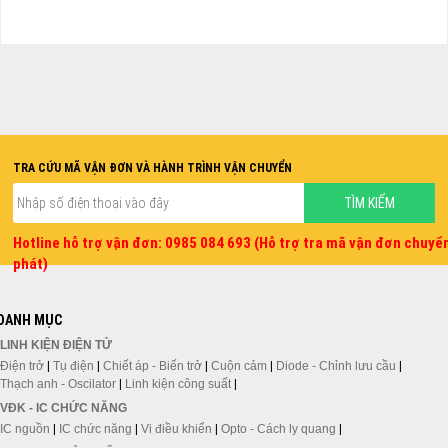
TRA CỨU MÃ VẬN ĐƠN VÀ HÀNH TRÌNH VẬN CHUYỂN
Hotline hỗ trợ vận đơn: 0985 084 693 (Hỗ trợ tra mã vận đơn chuyể
phát)
DANH MỤC
LINH KIỆN ĐIỆN TỬ
Điện trở
|
Tụ điện
|
Chiết áp - Biến trở
|
Cuộn cảm
|
Diode - Chỉnh lưu cầu
|
Thạch anh - Oscilator
|
Linh kiện công suất
|
VĐK - IC CHỨC NĂNG
IC nguồn
|
IC chức năng
|
Vi điều khiển
|
Opto - Cách ly quang
|