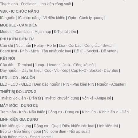
Thạch anh - Oscilator
|
Linh kiện công suất
|
VĐK - IC CHỨC NĂNG
IC nguồn
|
IC chức năng
|
Vi điều khiển
|
Opto - Cách ly quang
|
MODULE - CẢM BIẾN
Module
|
Cảm biến
|
Mạch nạp
|
KIT phát triển
|
PHỤ KIỆN ĐIỆN TỬ
Cầu chì
|
Nút nhấn
|
Relay - Rơ le
|
Loa - Còi báo
|
Công tắc - Switch
|
Board test - Phíp - Mica
|
Tản nhiệt các loại
|
Đế IC - Socket - Đế Anten
|
KẾT NỐI
Cầu đấu - Terminal
|
Jump - Header
|
Jack - Cổng kết nối
|
Dây nguồn - Dây tín hiệu
|
Cọc - Vít - Kẹp
|
Cáp FFC - Socket - Dây Bus
|
LED - LCD - NGUỒN
LED - LCD - OLED
|
Đèn báo nguồn
|
PIN - Phụ kiện PIN
|
Nguồn - Adapter
|
THIẾT BỊ ĐO LƯỜNG
Thiết bị đo điện - Điện tử
|
Thiết bị chuyên dụng
|
Vôn kế - Ampe kế
|
MÁY MÓC - DỤNG CỤ
Trạm hàn - Khò - Nấu thiếc
|
Công cụ - Dụng cụ
|
Kính lúp - Kính hiển vi - Đèn
|
LINH KIỆN GIA DỤNG
Linh kiện gia dụng
|
Động cơ - Quạt
|
Điều khiển các loại
|
Linh kiện tivi
|
Bếp từ - Bếp hồng ngoại
|
Nồi cơm điện - Nồi áp suất
|
Nhà thông minh - Smart Home
|