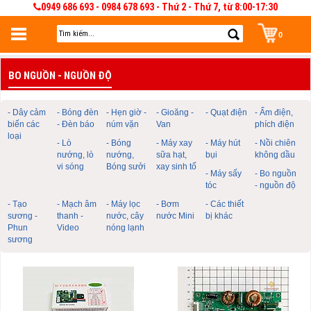
0949 686 693 - 0984 678 693 - Thứ 2 - Thứ 7, từ 8:00-17:30
0
Đăng nhập
BO NGUỒN - NGUỒN ĐỘ
Đăng nhập để lưu giỏ hàng 30 ngày. Có thể sửa và quản lý giỏ hàng và đơn
hàng
- Dây cảm
- Bóng đèn
- Hẹn giờ -
- Gioăng -
- Quạt điện
- Ấm điện,
biến các
- Đèn báo
núm vặn
Van
phích điện
loại
- Lò
- Bóng
- Máy xay
- Máy hút
- Nồi chiên
nướng, lò
nướng,
sữa hạt,
bụi
không dầu
vi sóng
Bóng sưởi
xay sinh tố
- Máy sấy
- Bo nguồn
tóc
- nguồn độ
- Tạo
- Mạch âm
- Máy lọc
- Bơm
- Các thiết
sương -
thanh -
nước, cây
nước Mini
bị khác
Phun
Video
nóng lạnh
sương