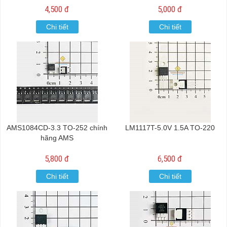
4,500 đ
5,000 đ
Chi tiết
Chi tiết
AMS1084CD-3.3 TO-252 chính
LM1117T-5.0V 1.5A TO-220
hãng AMS
5,800 đ
6,500 đ
Chi tiết
Chi tiết