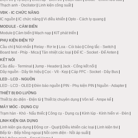
Thạch anh - Oscilator
|
Linh kiện công suất
|
VĐK - IC CHỨC NĂNG
IC nguồn
|
IC chức năng
|
Vi điều khiển
|
Opto - Cách ly quang
|
MODULE - CẢM BIẾN
Module
|
Cảm biến
|
Mạch nạp
|
KIT phát triển
|
PHỤ KIỆN ĐIỆN TỬ
Cầu chì
|
Nút nhấn
|
Relay - Rơ le
|
Loa - Còi báo
|
Công tắc - Switch
|
Board test - Phíp - Mica
|
Tản nhiệt các loại
|
Đế IC - Socket - Đế Anten
|
KẾT NỐI
Cầu đấu - Terminal
|
Jump - Header
|
Jack - Cổng kết nối
|
Dây nguồn - Dây tín hiệu
|
Cọc - Vít - Kẹp
|
Cáp FFC - Socket - Dây Bus
|
LED - LCD - NGUỒN
LED - LCD - OLED
|
Đèn báo nguồn
|
PIN - Phụ kiện PIN
|
Nguồn - Adapter
|
THIẾT BỊ ĐO LƯỜNG
Thiết bị đo điện - Điện tử
|
Thiết bị chuyên dụng
|
Vôn kế - Ampe kế
|
MÁY MÓC - DỤNG CỤ
Trạm hàn - Khò - Nấu thiếc
|
Công cụ - Dụng cụ
|
Kính lúp - Kính hiển vi - Đèn
|
LINH KIỆN GIA DỤNG
Linh kiện gia dụng
|
Động cơ - Quạt
|
Điều khiển các loại
|
Linh kiện tivi
|
Bếp từ - Bếp hồng ngoại
|
Nồi cơm điện - Nồi áp suất
|