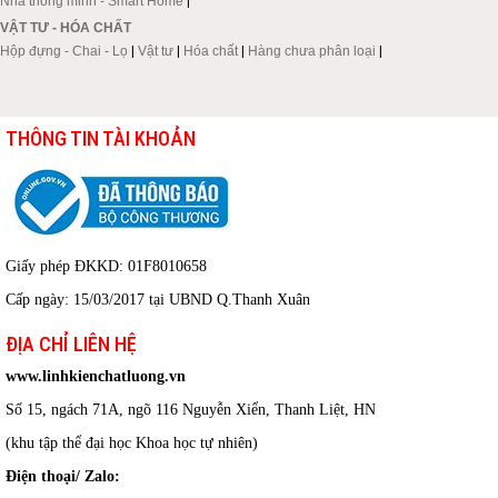
Nhà thông minh - Smart Home
|
VẬT TƯ - HÓA CHẤT
Hộp đựng - Chai - Lọ
|
Vật tư
|
Hóa chất
|
Hàng chưa phân loại
|
THÔNG TIN TÀI KHOẢN
Giấy phép ĐKKD: 01F8010658
Cấp ngày: 15/03/2017 tại UBND Q.Thanh Xuân
ĐỊA CHỈ LIÊN HỆ
www.linhkienchatluong.vn
Số 15, ngách 71A, ngõ 116 Nguyễn Xiển, Thanh Liệt, HN
(khu tập thể đại học Khoa học tự nhiên)
Điện thoại/ Zalo: