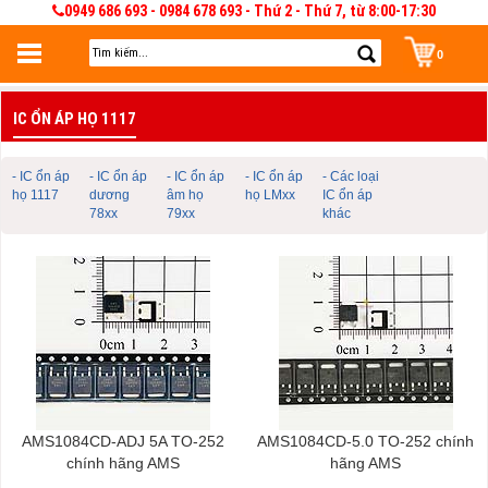
0949 686 693 - 0984 678 693 - Thứ 2 - Thứ 7, từ 8:00-17:30
0
Đăng nhập
IC ỔN ÁP HỌ 1117
Đăng nhập để lưu giỏ hàng 30 ngày. Có thể sửa và quản lý giỏ hàng và đơn
hàng
- IC ổn áp
- IC ổn áp
- IC ổn áp
- IC ổn áp
- Các loại
họ 1117
dương
âm họ
họ LMxx
IC ổn áp
78xx
79xx
khác
AMS1084CD-ADJ 5A TO-252
AMS1084CD-5.0 TO-252 chính
chính hãng AMS
hãng AMS