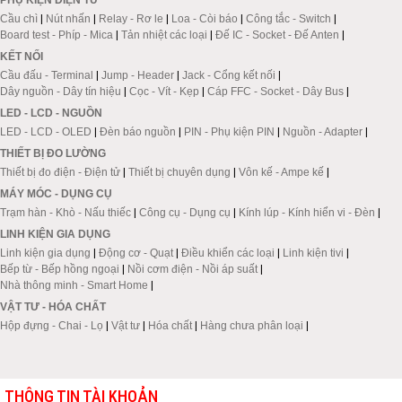
PHỤ KIỆN ĐIỆN TỬ
Cầu chì
|
Nút nhấn
|
Relay - Rơ le
|
Loa - Còi báo
|
Công tắc - Switch
|
Board test - Phíp - Mica
|
Tản nhiệt các loại
|
Đế IC - Socket - Đế Anten
|
KẾT NỐI
Cầu đấu - Terminal
|
Jump - Header
|
Jack - Cổng kết nối
|
Dây nguồn - Dây tín hiệu
|
Cọc - Vít - Kẹp
|
Cáp FFC - Socket - Dây Bus
|
LED - LCD - NGUỒN
LED - LCD - OLED
|
Đèn báo nguồn
|
PIN - Phụ kiện PIN
|
Nguồn - Adapter
|
THIẾT BỊ ĐO LƯỜNG
Thiết bị đo điện - Điện tử
|
Thiết bị chuyên dụng
|
Vôn kế - Ampe kế
|
MÁY MÓC - DỤNG CỤ
Trạm hàn - Khò - Nấu thiếc
|
Công cụ - Dụng cụ
|
Kính lúp - Kính hiển vi - Đèn
|
LINH KIỆN GIA DỤNG
Linh kiện gia dụng
|
Động cơ - Quạt
|
Điều khiển các loại
|
Linh kiện tivi
|
Bếp từ - Bếp hồng ngoại
|
Nồi cơm điện - Nồi áp suất
|
Nhà thông minh - Smart Home
|
VẬT TƯ - HÓA CHẤT
Hộp đựng - Chai - Lọ
|
Vật tư
|
Hóa chất
|
Hàng chưa phân loại
|
THÔNG TIN TÀI KHOẢN