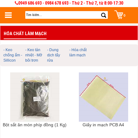
0949 686 693 - 0984 678 693 - Thứ 2 - Thứ 7, từ 8:00-17:30
0
Đăng nhập
HÓA CHẤT LÀM MẠCH
Đăng nhập để lưu giỏ hàng 30 ngày. Có thể sửa và quản lý giỏ hàng và đơn
hàng
- Keo
- Keo tản
- Dung
- Hóa chất
chống ẩm -
nhiệt - Mỡ
dịch tẩy
làm mạch
Sillicon
bôi trơn
rửa
Bột sắt ăn mòn phíp đồng (1 Kg)
Giấy in mạch PCB A4