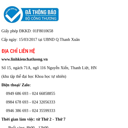
Giấy phép ĐKKD: 01F8010658
Cấp ngày: 15/03/2017 tại UBND Q.Thanh Xuân
ĐỊA CHỈ LIÊN HỆ
www.linhkienchatluong.vn
Số 15, ngách 71A, ngõ 116 Nguyễn Xiển, Thanh Liệt, HN
(khu tập thể đại học Khoa học tự nhiên)
Điện thoại/ Zalo:
0949 686 693 - 024 66858855
0984 678 693 - 024 32056333
0946 386 693
-
024 35599333
Thời gian làm việc: từ Thứ 2 - Thứ 7
Buổi sáng: 8h00 - 12h00