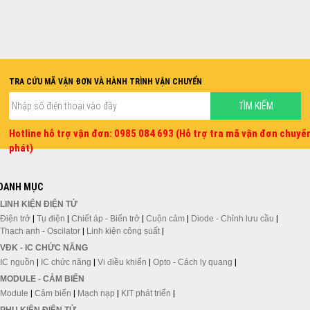
TRA CỨU MÃ VẬN ĐƠN VÀ HÀNH TRÌNH VẬN CHUYỂN
Hotline hỗ trợ vận đơn: 0985 084 693 (Hỗ trợ tra mã vận đơn chuyể
phát)
DANH MỤC
LINH KIỆN ĐIỆN TỬ
Điện trở
|
Tụ điện
|
Chiết áp - Biến trở
|
Cuộn cảm
|
Diode - Chỉnh lưu cầu
|
Thạch anh - Oscilator
|
Linh kiện công suất
|
VĐK - IC CHỨC NĂNG
IC nguồn
|
IC chức năng
|
Vi điều khiển
|
Opto - Cách ly quang
|
MODULE - CẢM BIẾN
Module
|
Cảm biến
|
Mạch nạp
|
KIT phát triển
|