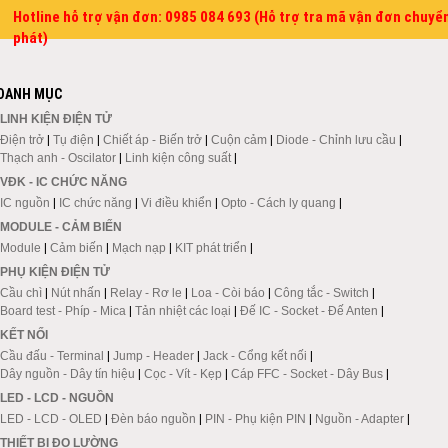
Hotline hỗ trợ vận đơn: 0985 084 693 (Hỗ trợ tra mã vận đơn chuyể
phát)
DANH MỤC
LINH KIỆN ĐIỆN TỬ
Điện trở
|
Tụ điện
|
Chiết áp - Biến trở
|
Cuộn cảm
|
Diode - Chỉnh lưu cầu
|
Thạch anh - Oscilator
|
Linh kiện công suất
|
VĐK - IC CHỨC NĂNG
IC nguồn
|
IC chức năng
|
Vi điều khiển
|
Opto - Cách ly quang
|
MODULE - CẢM BIẾN
Module
|
Cảm biến
|
Mạch nạp
|
KIT phát triển
|
PHỤ KIỆN ĐIỆN TỬ
Cầu chì
|
Nút nhấn
|
Relay - Rơ le
|
Loa - Còi báo
|
Công tắc - Switch
|
Board test - Phíp - Mica
|
Tản nhiệt các loại
|
Đế IC - Socket - Đế Anten
|
KẾT NỐI
Cầu đấu - Terminal
|
Jump - Header
|
Jack - Cổng kết nối
|
Dây nguồn - Dây tín hiệu
|
Cọc - Vít - Kẹp
|
Cáp FFC - Socket - Dây Bus
|
LED - LCD - NGUỒN
LED - LCD - OLED
|
Đèn báo nguồn
|
PIN - Phụ kiện PIN
|
Nguồn - Adapter
|
THIẾT BỊ ĐO LƯỜNG