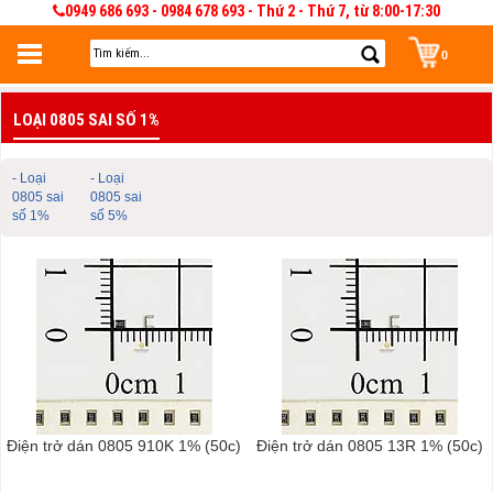
0949 686 693 - 0984 678 693 - Thứ 2 - Thứ 7, từ 8:00-17:30
0
Đăng nhập
LOẠI 0805 SAI SỐ 1%
Đăng nhập để lưu giỏ hàng 30 ngày. Có thể sửa và quản lý giỏ hàng và đơn
hàng
- Loại
- Loại
0805 sai
0805 sai
số 1%
số 5%
Điện trở dán 0805 910K 1% (50c)
Điện trở dán 0805 13R 1% (50c)