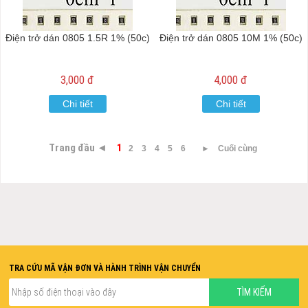
Điện trở dán 0805 1.5R 1% (50c)
Điện trở dán 0805 10M 1% (50c)
3,000 đ
4,000 đ
Chi tiết
Chi tiết
Trang đầu ◄
1
2
3
4
5
6
►
Cuối cùng
TRA CỨU MÃ VẬN ĐƠN VÀ HÀNH TRÌNH VẬN CHUYỂN