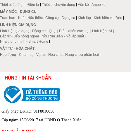
Thiết bị đo điện - Điện tử
|
Thiết bị chuyên dụng
|
Vôn kế - Ampe kế
|
MÁY MÓC - DỤNG CỤ
Trạm hàn - Khò - Nấu thiếc
|
Công cụ - Dụng cụ
|
Kính lúp - Kính hiển vi - Đèn
|
LINH KIỆN GIA DỤNG
Linh kiện gia dụng
|
Động cơ - Quạt
|
Điều khiển các loại
|
Linh kiện tivi
|
Bếp từ - Bếp hồng ngoại
|
Nồi cơm điện - Nồi áp suất
|
Nhà thông minh - Smart Home
|
VẬT TƯ - HÓA CHẤT
Hộp đựng - Chai - Lọ
|
Vật tư
|
Hóa chất
|
Hàng chưa phân loại
|
THÔNG TIN TÀI KHOẢN
Giấy phép ĐKKD: 01F8010658
Cấp ngày: 15/03/2017 tại UBND Q.Thanh Xuân