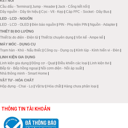
KẾT NỐI
Cầu đấu - Terminal
|
Jump - Header
|
Jack - Cổng kết nối
|
Dây nguồn - Dây tín hiệu
|
Cọc - Vít - Kẹp
|
Cáp FFC - Socket - Dây Bus
|
LED - LCD - NGUỒN
LED - LCD - OLED
|
Đèn báo nguồn
|
PIN - Phụ kiện PIN
|
Nguồn - Adapter
|
THIẾT BỊ ĐO LƯỜNG
Thiết bị đo điện - Điện tử
|
Thiết bị chuyên dụng
|
Vôn kế - Ampe kế
|
MÁY MÓC - DỤNG CỤ
Trạm hàn - Khò - Nấu thiếc
|
Công cụ - Dụng cụ
|
Kính lúp - Kính hiển vi - Đèn
|
LINH KIỆN GIA DỤNG
Linh kiện gia dụng
|
Động cơ - Quạt
|
Điều khiển các loại
|
Linh kiện tivi
|
Bếp từ - Bếp hồng ngoại
|
Nồi cơm điện - Nồi áp suất
|
Nhà thông minh - Smart Home
|
VẬT TƯ - HÓA CHẤT
Hộp đựng - Chai - Lọ
|
Vật tư
|
Hóa chất
|
Hàng chưa phân loại
|
THÔNG TIN TÀI KHOẢN