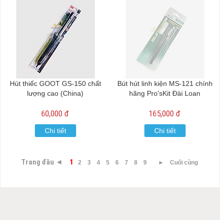
Hút thiếc GOOT GS-150 chất
Bút hút linh kiện MS-121 chính
lượng cao (China)
hãng Pro'sKit Đài Loan
60,000 đ
165,000 đ
Chi tiết
Chi tiết
Trang đầu ◄
1
2
3
4
5
6
7
8
9
►
Cuối cùng