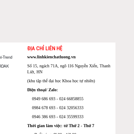
ĐỊA CHỈ LIÊN HỆ
i-Trend
www.linhkienchatluong.vn
ORDAK
Số 15, ngách 71A, ngõ 116 Nguyễn Xiển, Thanh
Liệt, HN
(khu tập thể đại học Khoa học tự nhiên)
Điện thoại/ Zalo:
0949 686 693 - 024 66858855
0984 678 693 - 024 32056333
0946 386 693
-
024 35599333
Thời gian làm việc: từ Thứ 2 - Thứ 7