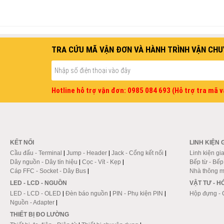
TRA CỨU MÃ VẬN ĐƠN VÀ HÀNH TRÌNH VẬN CHU
Hotline hỗ trợ vận đơn: 0985 084 693 (Hỗ trợ tra mã 
KẾT NỐI
LINH KIỆN 
Cầu đấu - Terminal
|
Jump - Header
|
Jack - Cổng kết nối
|
Linh kiện gi
Dây nguồn - Dây tín hiệu
|
Cọc - Vít - Kẹp
|
Bếp từ - Bế
Cáp FFC - Socket - Dây Bus
|
Nhà thông m
LED - LCD - NGUỒN
VẬT TƯ - 
LED - LCD - OLED
|
Đèn báo nguồn
|
PIN - Phụ kiện PIN
|
Hộp đựng - 
Nguồn - Adapter
|
THIẾT BỊ ĐO LƯỜNG