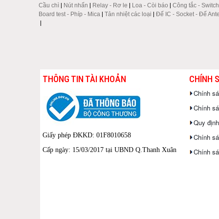
Cầu chì
|
Nút nhấn
|
Relay - Rơ le
|
Loa - Còi báo
|
Công tắc - Switch
Board test - Phíp - Mica
|
Tản nhiệt các loại
|
Đế IC - Socket - Đế Ant
|
THÔNG TIN TÀI KHOẢN
CHÍNH 
Chính s
Chính sác
Quy định
Giấy phép ĐKKD: 01F8010658
Chính sá
Cấp ngày: 15/03/2017 tại UBND Q.Thanh Xuân
Chính sá