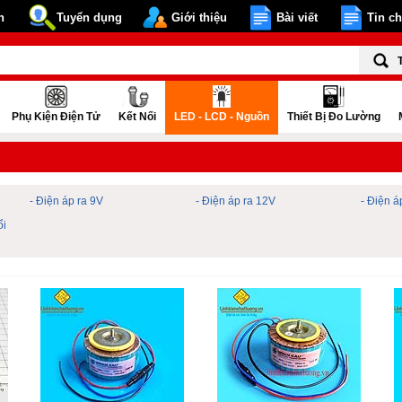
n
Tuyển dụng
Giới thiệu
Bài viết
Tin c
Phụ Kiện Điện Tử
Kết Nối
LED - LCD - Nguồn
Thiết Bị Đo Lường
- Điện áp ra 9V
- Điện áp ra 12V
- Điện á
ổi