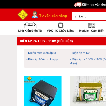
Kiểm tra vận đơ
Tư vấn bán hàng
Linh Kiện Điện Tử
VĐK - IC Chức Năng
Module - Cảm Biến
ĐIỆN ÁP RA 100V - 110V (ĐỔI ĐIỆN)
- Nhiều mức điện áp ra
- Điện áp ra 6V
- Biến áp 10A cho Amply
- Điện áp ra 100V - 110V (đ
điện)