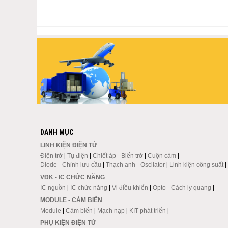
DANH MỤC
LINH KIỆN ĐIỆN TỬ
Điện trở
|
Tụ điện
|
Chiết áp - Biến trở
|
Cuộn cảm
|
Diode - Chỉnh lưu cầu
|
Thạch anh - Oscilator
|
Linh kiện công suất
|
VĐK - IC CHỨC NĂNG
IC nguồn
|
IC chức năng
|
Vi điều khiển
|
Opto - Cách ly quang
|
MODULE - CẢM BIẾN
Module
|
Cảm biến
|
Mạch nạp
|
KIT phát triển
|
PHỤ KIỆN ĐIỆN TỬ