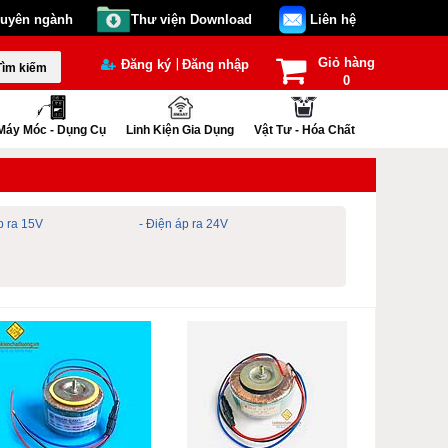
huyên ngành
Thư viện Download
Liên hệ
Giỏ hàng
|
Đăng ký
Đăng nhập
Tìm kiếm
0
Máy Móc - Dụng Cụ
Linh Kiện Gia Dụng
Vật Tư - Hóa Chất
p ra 15V
- Điện áp ra 24V