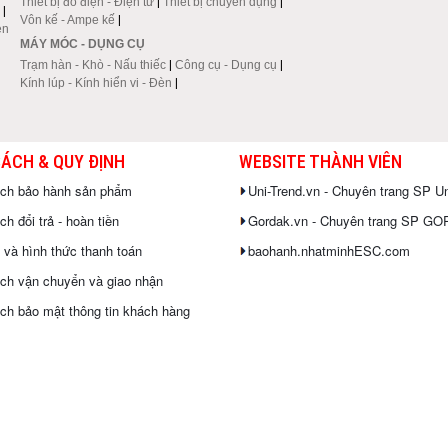
Thiết bị đo điện - Điện tử
|
Thiết bị chuyên dụng
|
|
Vôn kế - Ampe kế
|
en
MÁY MÓC - DỤNG CỤ
Trạm hàn - Khò - Nấu thiếc
|
Công cụ - Dụng cụ
|
Kính lúp - Kính hiển vi - Đèn
|
SÁCH & QUY ĐỊNH
WEBSITE THÀNH VIÊN
ách bảo hành sản phẩm
Uni-Trend.vn - Chuyên trang SP Un
h đổi trả - hoàn tiền
Gordak.vn - Chuyên trang SP G
 và hình thức thanh toán
baohanh.nhatminhESC.com
ch vận chuyển và giao nhận
ch bảo mật thông tin khách hàng