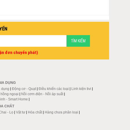
YỂN
vận đơn chuyển phát)
GIA DỤNG
a dụng
|
Động cơ - Quạt
|
Điều khiển các loại
|
Linh kiện tivi
|
p hồng ngoại
|
Nồi cơm điện - Nồi áp suất
|
inh - Smart Home
|
HÓA CHẤT
Chai - Lọ
|
Vật tư
|
Hóa chất
|
Hàng chưa phân loại
|