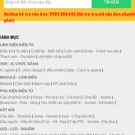
Hotline hỗ trợ vận đơn: 0985 084 693 (Hỗ trợ tra mã vận đơn chuyể
phát)
DANH MỤC
LINH KIỆN ĐIỆN TỬ
Điện trở
|
Tụ điện
|
Chiết áp - Biến trở
|
Cuộn cảm
|
Diode - Chỉnh lưu cầu
|
Thạch anh - Oscilator
|
Linh kiện công suất
|
VĐK - IC CHỨC NĂNG
IC nguồn
|
IC chức năng
|
Vi điều khiển
|
Opto - Cách ly quang
|
MODULE - CẢM BIẾN
Module
|
Cảm biến
|
Mạch nạp
|
KIT phát triển
|
PHỤ KIỆN ĐIỆN TỬ
Cầu chì
|
Nút nhấn
|
Relay - Rơ le
|
Loa - Còi báo
|
Công tắc - Switch
|
Board test - Phíp - Mica
|
Tản nhiệt các loại
|
Đế IC - Socket - Đế Anten
|
KẾT NỐI
Cầu đấu - Terminal
|
Jump - Header
|
Jack - Cổng kết nối
|
Dây nguồn - Dây tín hiệu
|
Cọc - Vít - Kẹp
|
Cáp FFC - Socket - Dây Bus
|
LED - LCD - NGUỒN