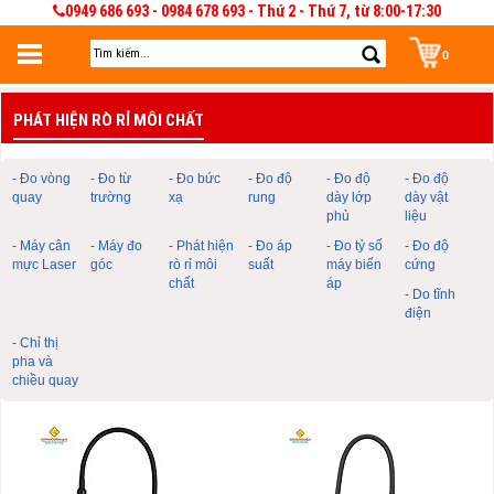
0949 686 693 - 0984 678 693 - Thứ 2 - Thứ 7, từ 8:00-17:30
0
Đăng nhập
PHÁT HIỆN RÒ RỈ MÔI CHẤT
Đăng nhập để lưu giỏ hàng 30 ngày. Có thể sửa và quản lý giỏ hàng và đơn
hàng
- Đo vòng
- Đo từ
- Đo bức
- Đo độ
- Đo độ
- Đo độ
quay
trường
xạ
rung
dày lớp
dày vật
phủ
liệu
- Máy cân
- Máy đo
- Phát hiện
- Đo áp
- Đo tỷ số
- Đo độ
mực Laser
góc
rò rỉ môi
suất
máy biến
cứng
chất
áp
- Do tĩnh
điện
- Chỉ thị
pha và
chiều quay