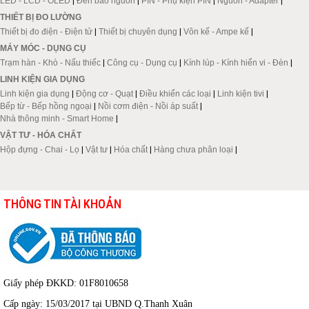
LED - LCD - OLED
|
Đèn báo nguồn
|
PIN - Phụ kiện PIN
|
Nguồn - Adapter
|
THIẾT BỊ ĐO LƯỜNG
Thiết bị đo điện - Điện tử
|
Thiết bị chuyên dụng
|
Vôn kế - Ampe kế
|
MÁY MÓC - DỤNG CỤ
Trạm hàn - Khò - Nấu thiếc
|
Công cụ - Dụng cụ
|
Kính lúp - Kính hiển vi - Đèn
|
LINH KIỆN GIA DỤNG
Linh kiện gia dụng
|
Động cơ - Quạt
|
Điều khiển các loại
|
Linh kiện tivi
|
Bếp từ - Bếp hồng ngoại
|
Nồi cơm điện - Nồi áp suất
|
Nhà thông minh - Smart Home
|
VẬT TƯ - HÓA CHẤT
Hộp đựng - Chai - Lọ
|
Vật tư
|
Hóa chất
|
Hàng chưa phân loại
|
THÔNG TIN TÀI KHOẢN
Giấy phép ĐKKD: 01F8010658
Cấp ngày: 15/03/2017 tại UBND Q.Thanh Xuân