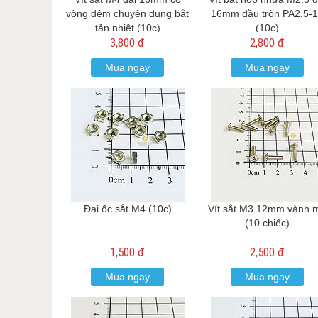
vòng đệm chuyên dụng bắt
16mm đầu tròn PA2.5-
tản nhiệt (10c)
(10c)
3,800 đ
2,800 đ
Mua ngay
Mua ngay
Đai ốc sắt M4 (10c)
Vít sắt M3 12mm vành 
(10 chiếc)
1,500 đ
2,500 đ
Mua ngay
Mua ngay