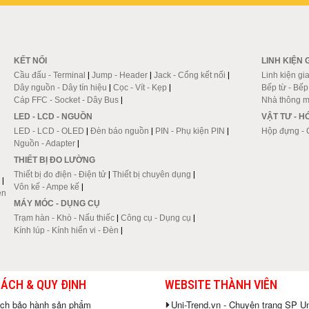
KẾT NỐI
LINH KIỆN 
Cầu đấu - Terminal
|
Jump - Header
|
Jack - Cổng kết nối
|
Linh kiện gi
Dây nguồn - Dây tín hiệu
|
Cọc - Vít - Kẹp
|
Bếp từ - Bế
Cáp FFC - Socket - Dây Bus
|
Nhà thông m
LED - LCD - NGUỒN
VẬT TƯ - 
LED - LCD - OLED
|
Đèn báo nguồn
|
PIN - Phụ kiện PIN
|
Hộp đựng - 
Nguồn - Adapter
|
THIẾT BỊ ĐO LƯỜNG
Thiết bị đo điện - Điện tử
|
Thiết bị chuyên dụng
|
|
Vôn kế - Ampe kế
|
en
MÁY MÓC - DỤNG CỤ
Trạm hàn - Khò - Nấu thiếc
|
Công cụ - Dụng cụ
|
Kính lúp - Kính hiển vi - Đèn
|
SÁCH & QUY ĐỊNH
WEBSITE THÀNH VIÊN
ách bảo hành sản phẩm
Uni-Trend.vn - Chuyên trang SP Un