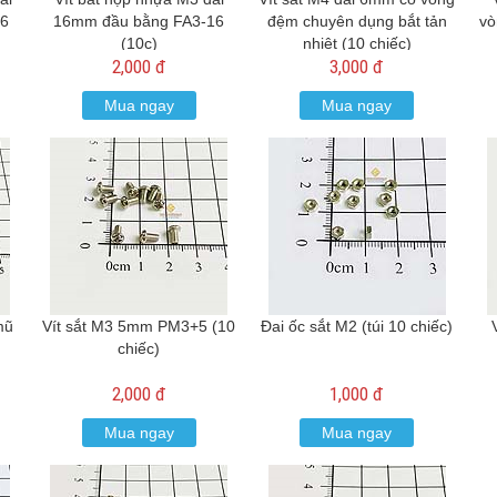
16
16mm đầu bằng FA3-16
đệm chuyên dụng bắt tản
vò
(10c)
nhiệt (10 chiếc)
2,000 đ
3,000 đ
Mua ngay
Mua ngay
mũ
Vít sắt M3 5mm PM3+5 (10
Đai ốc sắt M2 (túi 10 chiếc)
chiếc)
2,000 đ
1,000 đ
Mua ngay
Mua ngay