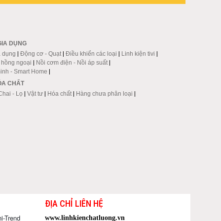
GIA DỤNG
a dụng
|
Động cơ - Quạt
|
Điều khiển các loại
|
Linh kiện tivi
|
p hồng ngoại
|
Nồi cơm điện - Nồi áp suất
|
inh - Smart Home
|
HÓA CHẤT
Chai - Lọ
|
Vật tư
|
Hóa chất
|
Hàng chưa phân loại
|
ĐỊA CHỈ LIÊN HỆ
i-Trend
www.linhkienchatluong.vn