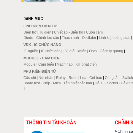
DANH MỤC
LINH KIỆN ĐIỆN TỬ
Điện trở
|
Tụ điện
|
Chiết áp - Biến trở
|
Cuộn cảm
|
Diode - Chỉnh lưu cầu
|
Thạch anh - Oscilator
|
Linh kiện công suất
|
VĐK - IC CHỨC NĂNG
IC nguồn
|
IC chức năng
|
Vi điều khiển
|
Opto - Cách ly quang
|
MODULE - CẢM BIẾN
Module
|
Cảm biến
|
Mạch nạp
|
KIT phát triển
|
PHỤ KIỆN ĐIỆN TỬ
Cầu chì
|
Nút nhấn
|
Relay - Rơ le
|
Loa - Còi báo
|
Công tắc - Switch
Board test - Phíp - Mica
|
Tản nhiệt các loại
|
Đế IC - Socket - Đế Ant
|
THÔNG TIN TÀI KHOẢN
CHÍNH 
Chính s