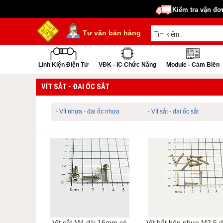
Kiểm tra vận đơ
Tư vấn bán hàng
Linh Kiện Điện Tử
VĐK - IC Chức Năng
Module - Cảm Biến
VÍT SẮT - ĐAI ỐC SẮT
- Vít nhựa - đai ốc nhựa
- Vít sắt - đai ốc sắt
Vít sắt M4 dài 16mm có
Vít bắt hộp nhựa M2.5 d