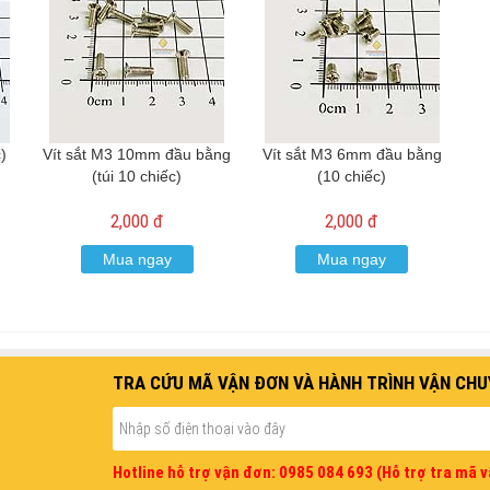
)
Vít sắt M3 10mm đầu bằng
Vít sắt M3 6mm đầu bằng
(túi 10 chiếc)
(10 chiếc)
2,000 đ
2,000 đ
Mua ngay
Mua ngay
TRA CỨU MÃ VẬN ĐƠN VÀ HÀNH TRÌNH VẬN CHU
Hotline hỗ trợ vận đơn: 0985 084 693 (Hỗ trợ tra mã 