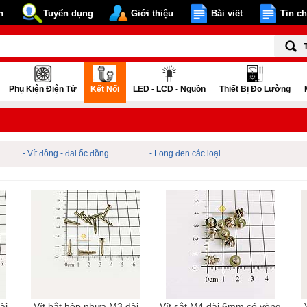
n
Tuyển dụng
Giới thiệu
Bài viết
Tin c
Phụ Kiện Điện Tử
Kết Nối
LED - LCD - Nguồn
Thiết Bị Đo Lường
- Vít đồng - đai ốc đồng
- Long đen các loại
ài
Vít bắt hộp nhựa M3 dài
Vít sắt M4 dài 6mm có vòng