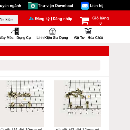
huyên ngành
Thư viện Download
Liên hệ
Giỏ hàng
|
Đăng ký
Đăng nhập
Tìm kiếm
0
Máy Móc - Dụng Cụ
Linh Kiện Gia Dụng
Vật Tư - Hóa Chất
Vít sắt M4 dài 10mm có
Vít sắt M3 dài 12mm có