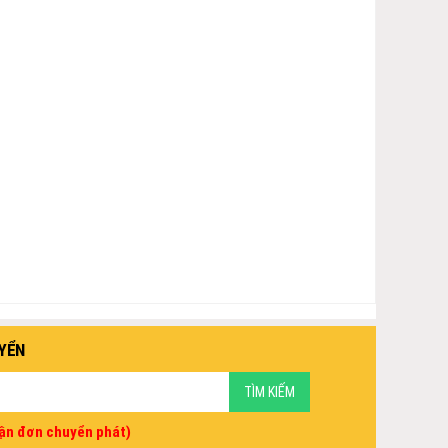
YỂN
vận đơn chuyển phát)