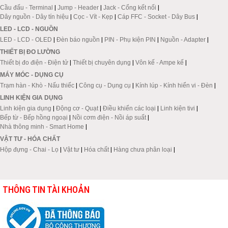
Cầu đấu - Terminal
|
Jump - Header
|
Jack - Cổng kết nối
|
Dây nguồn - Dây tín hiệu
|
Cọc - Vít - Kẹp
|
Cáp FFC - Socket - Dây Bus
|
LED - LCD - NGUỒN
LED - LCD - OLED
|
Đèn báo nguồn
|
PIN - Phụ kiện PIN
|
Nguồn - Adapter
|
THIẾT BỊ ĐO LƯỜNG
Thiết bị đo điện - Điện tử
|
Thiết bị chuyên dụng
|
Vôn kế - Ampe kế
|
MÁY MÓC - DỤNG CỤ
Trạm hàn - Khò - Nấu thiếc
|
Công cụ - Dụng cụ
|
Kính lúp - Kính hiển vi - Đèn
|
LINH KIỆN GIA DỤNG
Linh kiện gia dụng
|
Động cơ - Quạt
|
Điều khiển các loại
|
Linh kiện tivi
|
Bếp từ - Bếp hồng ngoại
|
Nồi cơm điện - Nồi áp suất
|
Nhà thông minh - Smart Home
|
VẬT TƯ - HÓA CHẤT
Hộp đựng - Chai - Lọ
|
Vật tư
|
Hóa chất
|
Hàng chưa phân loại
|
THÔNG TIN TÀI KHOẢN