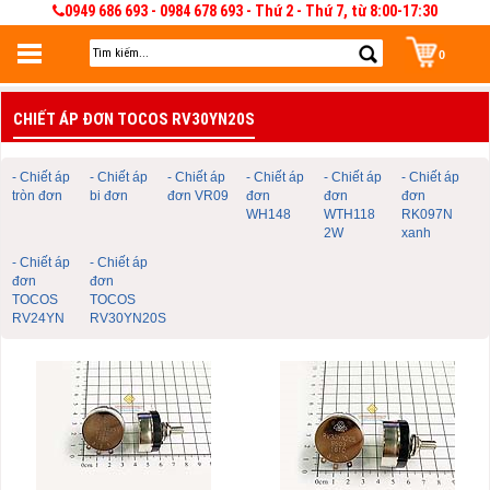
0949 686 693 - 0984 678 693 - Thứ 2 - Thứ 7, từ 8:00-17:30
0
Đăng nhập
CHIẾT ÁP ĐƠN TOCOS RV30YN20S
Đăng nhập để lưu giỏ hàng 30 ngày. Có thể sửa và quản lý giỏ hàng và đơn
hàng
- Chiết áp
- Chiết áp
- Chiết áp
- Chiết áp
- Chiết áp
- Chiết áp
tròn đơn
bi đơn
đơn VR09
đơn
đơn
đơn
WH148
WTH118
RK097N
2W
xanh
- Chiết áp
- Chiết áp
đơn
đơn
TOCOS
TOCOS
RV24YN
RV30YN20S