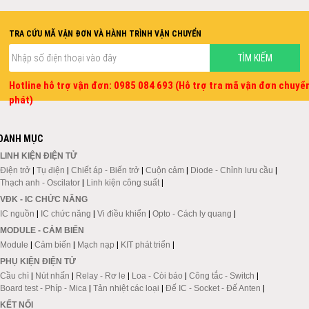
TRA CỨU MÃ VẬN ĐƠN VÀ HÀNH TRÌNH VẬN CHUYỂN
Hotline hỗ trợ vận đơn: 0985 084 693 (Hỗ trợ tra mã vận đơn chuyể
phát)
DANH MỤC
LINH KIỆN ĐIỆN TỬ
Điện trở
|
Tụ điện
|
Chiết áp - Biến trở
|
Cuộn cảm
|
Diode - Chỉnh lưu cầu
|
Thạch anh - Oscilator
|
Linh kiện công suất
|
VĐK - IC CHỨC NĂNG
IC nguồn
|
IC chức năng
|
Vi điều khiển
|
Opto - Cách ly quang
|
MODULE - CẢM BIẾN
Module
|
Cảm biến
|
Mạch nạp
|
KIT phát triển
|
PHỤ KIỆN ĐIỆN TỬ
Cầu chì
|
Nút nhấn
|
Relay - Rơ le
|
Loa - Còi báo
|
Công tắc - Switch
|
Board test - Phíp - Mica
|
Tản nhiệt các loại
|
Đế IC - Socket - Đế Anten
|
KẾT NỐI