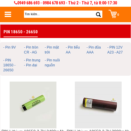
0949 686 693 - 0984 678 693 - Thứ 2 - Thứ 7, từ 8:00-17:30
0
Đăng nhập
PIN 18650 - 26650
Đăng nhập để lưu giỏ hàng 30 ngày. Có thể sửa và quản lý giỏ hàng và đơn
hàng
- Pin 9V
- Pin tròn
- Pin mặt
- Pin tiểu
- Pin đũa
- PIN 12V
CR - AG
trởi
AA
AAA
A23 - A27
- PIN
- Pin trung
- Pin nuôi
18650 -
- Pin đại
nguồn
26650