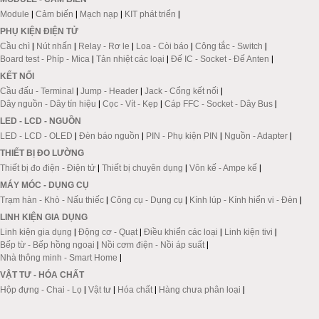
Module
|
Cảm biến
|
Mạch nạp
|
KIT phát triển
|
PHỤ KIỆN ĐIỆN TỬ
Cầu chì
|
Nút nhấn
|
Relay - Rơ le
|
Loa - Còi báo
|
Công tắc - Switch
|
Board test - Phíp - Mica
|
Tản nhiệt các loại
|
Đế IC - Socket - Đế Anten
|
KẾT NỐI
Cầu đấu - Terminal
|
Jump - Header
|
Jack - Cổng kết nối
|
Dây nguồn - Dây tín hiệu
|
Cọc - Vít - Kẹp
|
Cáp FFC - Socket - Dây Bus
|
LED - LCD - NGUỒN
LED - LCD - OLED
|
Đèn báo nguồn
|
PIN - Phụ kiện PIN
|
Nguồn - Adapter
|
THIẾT BỊ ĐO LƯỜNG
Thiết bị đo điện - Điện tử
|
Thiết bị chuyên dụng
|
Vôn kế - Ampe kế
|
MÁY MÓC - DỤNG CỤ
Trạm hàn - Khò - Nấu thiếc
|
Công cụ - Dụng cụ
|
Kính lúp - Kính hiển vi - Đèn
|
LINH KIỆN GIA DỤNG
Linh kiện gia dụng
|
Động cơ - Quạt
|
Điều khiển các loại
|
Linh kiện tivi
|
Bếp từ - Bếp hồng ngoại
|
Nồi cơm điện - Nồi áp suất
|
Nhà thông minh - Smart Home
|
VẬT TƯ - HÓA CHẤT
Hộp đựng - Chai - Lọ
|
Vật tư
|
Hóa chất
|
Hàng chưa phân loại
|