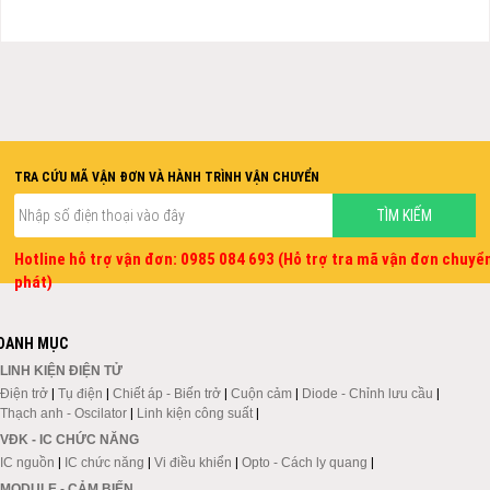
TRA CỨU MÃ VẬN ĐƠN VÀ HÀNH TRÌNH VẬN CHUYỂN
Hotline hỗ trợ vận đơn: 0985 084 693 (Hỗ trợ tra mã vận đơn chuyể
phát)
DANH MỤC
LINH KIỆN ĐIỆN TỬ
Điện trở
|
Tụ điện
|
Chiết áp - Biến trở
|
Cuộn cảm
|
Diode - Chỉnh lưu cầu
|
Thạch anh - Oscilator
|
Linh kiện công suất
|
VĐK - IC CHỨC NĂNG
IC nguồn
|
IC chức năng
|
Vi điều khiển
|
Opto - Cách ly quang
|
MODULE - CẢM BIẾN