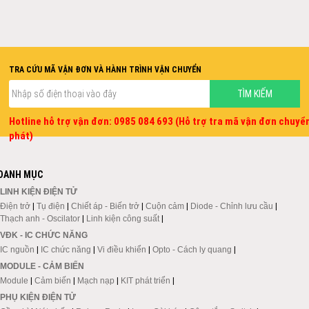
TRA CỨU MÃ VẬN ĐƠN VÀ HÀNH TRÌNH VẬN CHUYỂN
Hotline hỗ trợ vận đơn: 0985 084 693 (Hỗ trợ tra mã vận đơn chuyể
phát)
DANH MỤC
LINH KIỆN ĐIỆN TỬ
Điện trở
|
Tụ điện
|
Chiết áp - Biến trở
|
Cuộn cảm
|
Diode - Chỉnh lưu cầu
|
Thạch anh - Oscilator
|
Linh kiện công suất
|
VĐK - IC CHỨC NĂNG
IC nguồn
|
IC chức năng
|
Vi điều khiển
|
Opto - Cách ly quang
|
MODULE - CẢM BIẾN
Module
|
Cảm biến
|
Mạch nạp
|
KIT phát triển
|
PHỤ KIỆN ĐIỆN TỬ