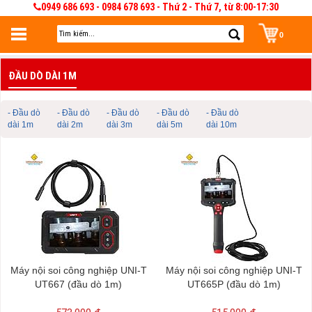
0949 686 693 - 0984 678 693 - Thứ 2 - Thứ 7, từ 8:00-17:30
0
Đăng nhập
ĐẦU DÒ DÀI 1M
Đăng nhập để lưu giỏ hàng 30 ngày. Có thể sửa và quản lý giỏ hàng và đơn
hàng
- Đầu dò
- Đầu dò
- Đầu dò
- Đầu dò
- Đầu dò
dài 1m
dài 2m
dài 3m
dài 5m
dài 10m
Máy nội soi công nghiệp UNI-T
Máy nội soi công nghiệp UNI-T
UT667 (đầu dò 1m)
UT665P (đầu dò 1m)