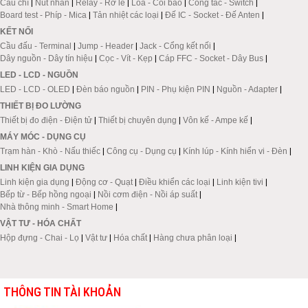
Cầu chì
|
Nút nhấn
|
Relay - Rơ le
|
Loa - Còi báo
|
Công tắc - Switch
|
Board test - Phíp - Mica
|
Tản nhiệt các loại
|
Đế IC - Socket - Đế Anten
|
KẾT NỐI
Cầu đấu - Terminal
|
Jump - Header
|
Jack - Cổng kết nối
|
Dây nguồn - Dây tín hiệu
|
Cọc - Vít - Kẹp
|
Cáp FFC - Socket - Dây Bus
|
LED - LCD - NGUỒN
LED - LCD - OLED
|
Đèn báo nguồn
|
PIN - Phụ kiện PIN
|
Nguồn - Adapter
|
THIẾT BỊ ĐO LƯỜNG
Thiết bị đo điện - Điện tử
|
Thiết bị chuyên dụng
|
Vôn kế - Ampe kế
|
MÁY MÓC - DỤNG CỤ
Trạm hàn - Khò - Nấu thiếc
|
Công cụ - Dụng cụ
|
Kính lúp - Kính hiển vi - Đèn
|
LINH KIỆN GIA DỤNG
Linh kiện gia dụng
|
Động cơ - Quạt
|
Điều khiển các loại
|
Linh kiện tivi
|
Bếp từ - Bếp hồng ngoại
|
Nồi cơm điện - Nồi áp suất
|
Nhà thông minh - Smart Home
|
VẬT TƯ - HÓA CHẤT
Hộp đựng - Chai - Lọ
|
Vật tư
|
Hóa chất
|
Hàng chưa phân loại
|
THÔNG TIN TÀI KHOẢN