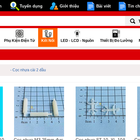
n
Tuyển dụng
Giới thiệu
Bài viết
Tin c
Phụ Kiện Điện Tử
Kết Nối
LED - LCD - Nguồn
Thiết Bị Đo Lường
- Cọc nhựa cài 2 đầu
10,
Cọc nhựa M3 25mm đực-
Cọc nhựa ST-10, XL-10A
Cọ