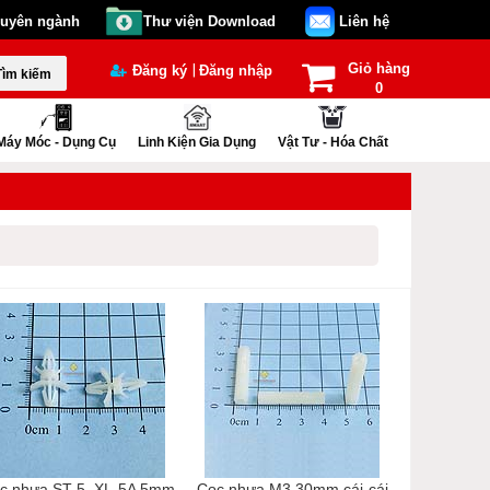
huyên ngành
Thư viện Download
Liên hệ
Giỏ hàng
|
Đăng ký
Đăng nhập
Tìm kiếm
0
Máy Móc - Dụng Cụ
Linh Kiện Gia Dụng
Vật Tư - Hóa Chất
c nhựa ST-5, XL-5A 5mm
Cọc nhựa M3 30mm cái-cái