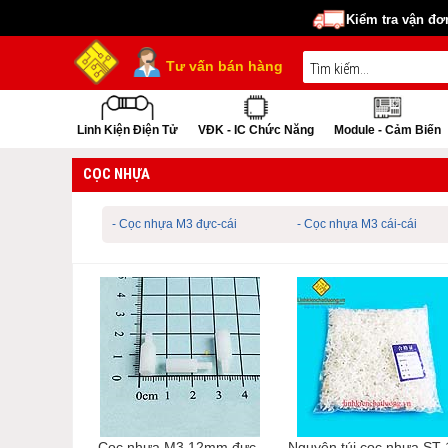
Kiểm tra vận đơ
Tư vấn bán hàng
Linh Kiện Điện Tử
VĐK - IC Chức Năng
Module - Cảm Biến
CỌC NHỰA
- Cọc nhựa M3 đực-cái
- Cọc nhựa M3 cái-cái
Cọc nhựa M3 12mm đực-
Nguyên túi cọc nhựa ST-