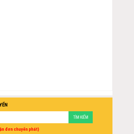
YỂN
vận đơn chuyển phát)