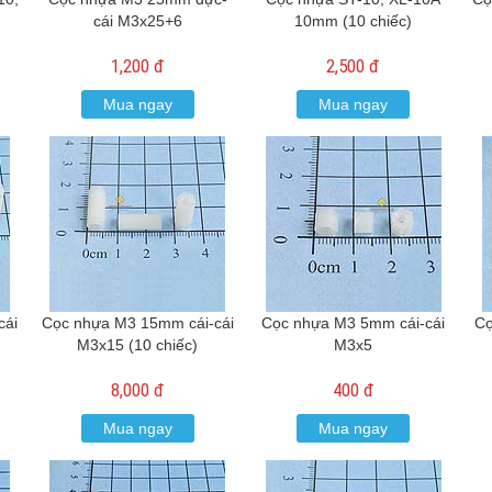
)
cái M3x25+6
10mm (10 chiếc)
1,200 đ
2,500 đ
Mua ngay
Mua ngay
cái
Cọc nhựa M3 15mm cái-cái
Cọc nhựa M3 5mm cái-cái
Cọ
M3x15 (10 chiếc)
M3x5
8,000 đ
400 đ
Mua ngay
Mua ngay