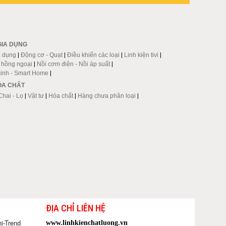
GIA DỤNG
a dụng
|
Động cơ - Quạt
|
Điều khiển các loại
|
Linh kiện tivi
|
p hồng ngoại
|
Nồi cơm điện - Nồi áp suất
|
inh - Smart Home
|
HÓA CHẤT
Chai - Lọ
|
Vật tư
|
Hóa chất
|
Hàng chưa phân loại
|
ĐỊA CHỈ LIÊN HỆ
i-Trend
www.linhkienchatluong.vn