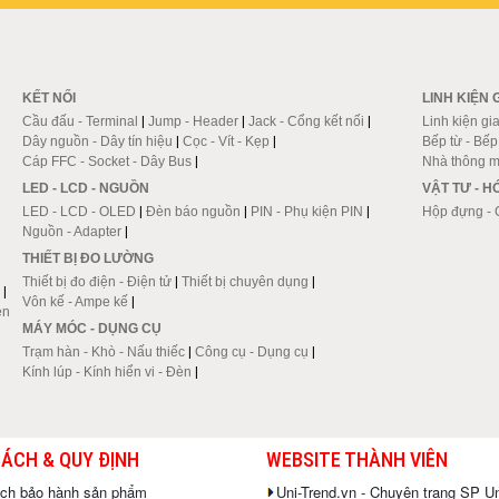
KẾT NỐI
LINH KIỆN 
Cầu đấu - Terminal
|
Jump - Header
|
Jack - Cổng kết nối
|
Linh kiện gi
Dây nguồn - Dây tín hiệu
|
Cọc - Vít - Kẹp
|
Bếp từ - Bế
Cáp FFC - Socket - Dây Bus
|
Nhà thông m
LED - LCD - NGUỒN
VẬT TƯ - 
LED - LCD - OLED
|
Đèn báo nguồn
|
PIN - Phụ kiện PIN
|
Hộp đựng - 
Nguồn - Adapter
|
THIẾT BỊ ĐO LƯỜNG
Thiết bị đo điện - Điện tử
|
Thiết bị chuyên dụng
|
|
Vôn kế - Ampe kế
|
en
MÁY MÓC - DỤNG CỤ
Trạm hàn - Khò - Nấu thiếc
|
Công cụ - Dụng cụ
|
Kính lúp - Kính hiển vi - Đèn
|
SÁCH & QUY ĐỊNH
WEBSITE THÀNH VIÊN
ách bảo hành sản phẩm
Uni-Trend.vn - Chuyên trang SP Un