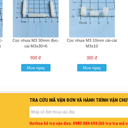
c-
Cọc nhựa M3 30mm đực-
Cọc nhựa M3 10mm cái-cái
)
cái M3x30+6
M3x10
900 đ
300 đ
Mua ngay
Mua ngay
TRA CỨU MÃ VẬN ĐƠN VÀ HÀNH TRÌNH VẬN CHU
Hotline hỗ trợ vận đơn: 0985 084 693 (Hỗ trợ tra mã 