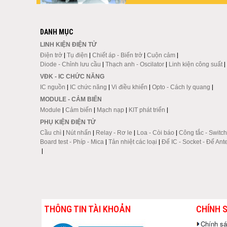
DANH MỤC
LINH KIỆN ĐIỆN TỬ
Điện trở
|
Tụ điện
|
Chiết áp - Biến trở
|
Cuộn cảm
|
Diode - Chỉnh lưu cầu
|
Thạch anh - Oscilator
|
Linh kiện công suất
|
VĐK - IC CHỨC NĂNG
IC nguồn
|
IC chức năng
|
Vi điều khiển
|
Opto - Cách ly quang
|
MODULE - CẢM BIẾN
Module
|
Cảm biến
|
Mạch nạp
|
KIT phát triển
|
PHỤ KIỆN ĐIỆN TỬ
Cầu chì
|
Nút nhấn
|
Relay - Rơ le
|
Loa - Còi báo
|
Công tắc - Switch
Board test - Phíp - Mica
|
Tản nhiệt các loại
|
Đế IC - Socket - Đế Ant
|
THÔNG TIN TÀI KHOẢN
CHÍNH 
Chính s