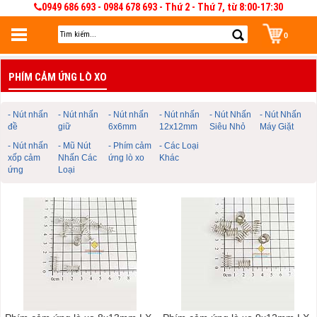
0949 686 693 - 0984 678 693 - Thứ 2 - Thứ 7, từ 8:00-17:30
0
Đăng nhập
PHÍM CẢM ỨNG LÒ XO
Đăng nhập để lưu giỏ hàng 30 ngày. Có thể sửa và quản lý giỏ hàng và đơn
hàng
- Nút nhấn
- Nút nhấn
- Nút nhấn
- Nút nhấn
- Nút Nhấn
- Nút Nhấn
đề
giữ
6x6mm
12x12mm
Siêu Nhỏ
Máy Giặt
- Nút nhấn
- Mũ Nút
- Phím cảm
- Các Loại
xốp cảm
Nhấn Các
ứng lò xo
Khác
ứng
Loại