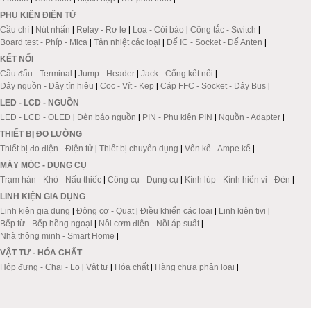
PHỤ KIỆN ĐIỆN TỬ
Cầu chì
|
Nút nhấn
|
Relay - Rơ le
|
Loa - Còi báo
|
Công tắc - Switch
|
Board test - Phíp - Mica
|
Tản nhiệt các loại
|
Đế IC - Socket - Đế Anten
|
KẾT NỐI
Cầu đấu - Terminal
|
Jump - Header
|
Jack - Cổng kết nối
|
Dây nguồn - Dây tín hiệu
|
Cọc - Vít - Kẹp
|
Cáp FFC - Socket - Dây Bus
|
LED - LCD - NGUỒN
LED - LCD - OLED
|
Đèn báo nguồn
|
PIN - Phụ kiện PIN
|
Nguồn - Adapter
|
THIẾT BỊ ĐO LƯỜNG
Thiết bị đo điện - Điện tử
|
Thiết bị chuyên dụng
|
Vôn kế - Ampe kế
|
MÁY MÓC - DỤNG CỤ
Trạm hàn - Khò - Nấu thiếc
|
Công cụ - Dụng cụ
|
Kính lúp - Kính hiển vi - Đèn
|
LINH KIỆN GIA DỤNG
Linh kiện gia dụng
|
Động cơ - Quạt
|
Điều khiển các loại
|
Linh kiện tivi
|
Bếp từ - Bếp hồng ngoại
|
Nồi cơm điện - Nồi áp suất
|
Nhà thông minh - Smart Home
|
VẬT TƯ - HÓA CHẤT
Hộp đựng - Chai - Lọ
|
Vật tư
|
Hóa chất
|
Hàng chưa phân loại
|