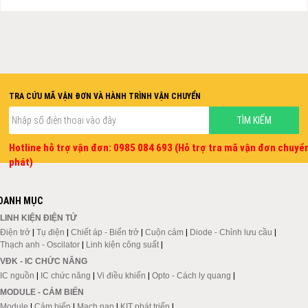
TRA CỨU MÃ VẬN ĐƠN VÀ HÀNH TRÌNH VẬN CHUYỂN
Hotline hỗ trợ vận đơn: 0985 084 693 (Hỗ trợ tra mã vận đơn chuyể
phát)
DANH MỤC
LINH KIỆN ĐIỆN TỬ
Điện trở
|
Tụ điện
|
Chiết áp - Biến trở
|
Cuộn cảm
|
Diode - Chỉnh lưu cầu
|
Thạch anh - Oscilator
|
Linh kiện công suất
|
VĐK - IC CHỨC NĂNG
IC nguồn
|
IC chức năng
|
Vi điều khiển
|
Opto - Cách ly quang
|
MODULE - CẢM BIẾN
Module
|
Cảm biến
|
Mạch nạp
|
KIT phát triển
|