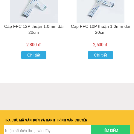
Cáp FFC 12P thuận 1.0mm dài
Cáp FFC 10P thuận 1.0mm dài
20cm
20cm
2,800 đ
2,500 đ
Chi tiết
Chi tiết
TRA CỨU MÃ VẬN ĐƠN VÀ HÀNH TRÌNH VẬN CHUYỂN