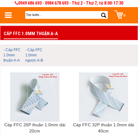
0949 686 693 - 0984 678 693 - Thứ 2 - Thứ 7, từ 8:00-17:30
0
Đăng nhập
CÁP FFC 1.0MM THUẬN A-A
Đăng nhập để lưu giỏ hàng 30 ngày. Có thể sửa và quản lý giỏ hàng và đơn
hàng
- Cáp FFC
- Cáp FFC
1.0mm
1.0mm
thuận A-A
ngược A-B
Cáp FFC 26P thuận 1.0mm dài
Cáp FFC 32P thuận 1.0mm dài
20cm
40cm