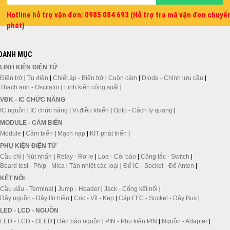
Hotline hỗ trợ vận đơn: 0985 084 693 (Hỗ trợ tra mã vận đơn chuyể
phát)
DANH MỤC
LINH KIỆN ĐIỆN TỬ
Điện trở
|
Tụ điện
|
Chiết áp - Biến trở
|
Cuộn cảm
|
Diode - Chỉnh lưu cầu
|
Thạch anh - Oscilator
|
Linh kiện công suất
|
VĐK - IC CHỨC NĂNG
IC nguồn
|
IC chức năng
|
Vi điều khiển
|
Opto - Cách ly quang
|
MODULE - CẢM BIẾN
Module
|
Cảm biến
|
Mạch nạp
|
KIT phát triển
|
PHỤ KIỆN ĐIỆN TỬ
Cầu chì
|
Nút nhấn
|
Relay - Rơ le
|
Loa - Còi báo
|
Công tắc - Switch
|
Board test - Phíp - Mica
|
Tản nhiệt các loại
|
Đế IC - Socket - Đế Anten
|
KẾT NỐI
Cầu đấu - Terminal
|
Jump - Header
|
Jack - Cổng kết nối
|
Dây nguồn - Dây tín hiệu
|
Cọc - Vít - Kẹp
|
Cáp FFC - Socket - Dây Bus
|
LED - LCD - NGUỒN
LED - LCD - OLED
|
Đèn báo nguồn
|
PIN - Phụ kiện PIN
|
Nguồn - Adapter
|