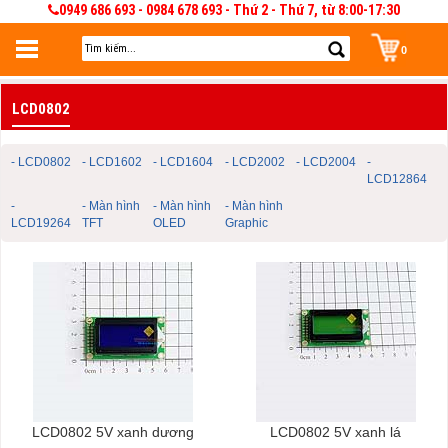
0949 686 693 - 0984 678 693 - Thứ 2 - Thứ 7, từ 8:00-17:30
0
Đăng nhập
LCD0802
Đăng nhập để lưu giỏ hàng 30 ngày. Có thể sửa và quản lý giỏ hàng và đơn
hàng
- LCD0802
- LCD1602
- LCD1604
- LCD2002
- LCD2004
-
LCD12864
-
- Màn hình
- Màn hình
- Màn hình
LCD19264
TFT
OLED
Graphic
LCD0802 5V xanh dương
LCD0802 5V xanh lá