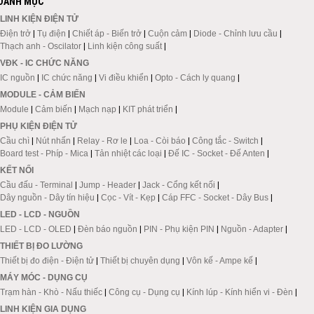
DANH MỤC
LINH KIỆN ĐIỆN TỬ
Điện trở
|
Tụ điện
|
Chiết áp - Biến trở
|
Cuộn cảm
|
Diode - Chỉnh lưu cầu
|
Thạch anh - Oscilator
|
Linh kiện công suất
|
VĐK - IC CHỨC NĂNG
IC nguồn
|
IC chức năng
|
Vi điều khiển
|
Opto - Cách ly quang
|
MODULE - CẢM BIẾN
Module
|
Cảm biến
|
Mạch nạp
|
KIT phát triển
|
PHỤ KIỆN ĐIỆN TỬ
Cầu chì
|
Nút nhấn
|
Relay - Rơ le
|
Loa - Còi báo
|
Công tắc - Switch
|
Board test - Phíp - Mica
|
Tản nhiệt các loại
|
Đế IC - Socket - Đế Anten
|
KẾT NỐI
Cầu đấu - Terminal
|
Jump - Header
|
Jack - Cổng kết nối
|
Dây nguồn - Dây tín hiệu
|
Cọc - Vít - Kẹp
|
Cáp FFC - Socket - Dây Bus
|
LED - LCD - NGUỒN
LED - LCD - OLED
|
Đèn báo nguồn
|
PIN - Phụ kiện PIN
|
Nguồn - Adapter
|
THIẾT BỊ ĐO LƯỜNG
Thiết bị đo điện - Điện tử
|
Thiết bị chuyên dụng
|
Vôn kế - Ampe kế
|
MÁY MÓC - DỤNG CỤ
Trạm hàn - Khò - Nấu thiếc
|
Công cụ - Dụng cụ
|
Kính lúp - Kính hiển vi - Đèn
|
LINH KIỆN GIA DỤNG