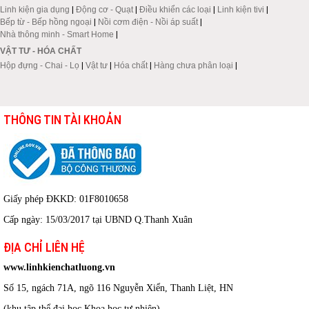
Linh kiện gia dụng
|
Động cơ - Quạt
|
Điều khiển các loại
|
Linh kiện tivi
|
Bếp từ - Bếp hồng ngoại
|
Nồi cơm điện - Nồi áp suất
|
Nhà thông minh - Smart Home
|
VẬT TƯ - HÓA CHẤT
Hộp đựng - Chai - Lọ
|
Vật tư
|
Hóa chất
|
Hàng chưa phân loại
|
THÔNG TIN TÀI KHOẢN
Giấy phép ĐKKD: 01F8010658
Cấp ngày: 15/03/2017 tại UBND Q.Thanh Xuân
ĐỊA CHỈ LIÊN HỆ
www.linhkienchatluong.vn
Số 15, ngách 71A, ngõ 116 Nguyễn Xiển, Thanh Liệt, HN
(khu tập thể đại học Khoa học tự nhiên)