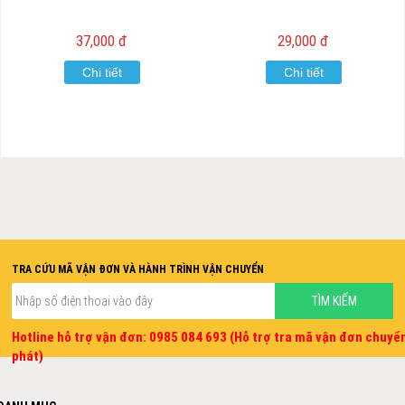
37,000 đ
29,000 đ
Chi tiết
Chi tiết
TRA CỨU MÃ VẬN ĐƠN VÀ HÀNH TRÌNH VẬN CHUYỂN
Hotline hỗ trợ vận đơn: 0985 084 693 (Hỗ trợ tra mã vận đơn chuyể
phát)