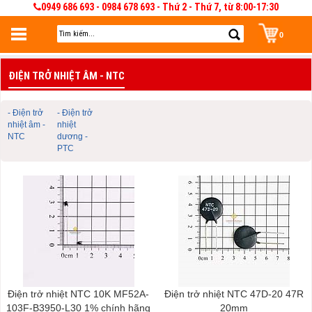
0949 686 693 - 0984 678 693 - Thứ 2 - Thứ 7, từ 8:00-17:30
0
Đăng nhập
ĐIỆN TRỞ NHIỆT ÂM - NTC
Đăng nhập để lưu giỏ hàng 30 ngày. Có thể sửa và quản lý giỏ hàng và đơn
hàng
- Điện trở
- Điện trở
nhiệt âm -
nhiệt
NTC
dương -
PTC
Điện trở nhiệt NTC 10K MF52A-
Điện trở nhiệt NTC 47D-20 47R
103F-B3950-L30 1% chính hãng
20mm