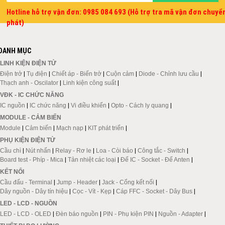
Hotline hỗ trợ vận đơn: 0985 084 693 (Hỗ trợ tra mã vận đơn chuyể
phát)
DANH MỤC
LINH KIỆN ĐIỆN TỬ
Điện trở
|
Tụ điện
|
Chiết áp - Biến trở
|
Cuộn cảm
|
Diode - Chỉnh lưu cầu
|
Thạch anh - Oscilator
|
Linh kiện công suất
|
VĐK - IC CHỨC NĂNG
IC nguồn
|
IC chức năng
|
Vi điều khiển
|
Opto - Cách ly quang
|
MODULE - CẢM BIẾN
Module
|
Cảm biến
|
Mạch nạp
|
KIT phát triển
|
PHỤ KIỆN ĐIỆN TỬ
Cầu chì
|
Nút nhấn
|
Relay - Rơ le
|
Loa - Còi báo
|
Công tắc - Switch
|
Board test - Phíp - Mica
|
Tản nhiệt các loại
|
Đế IC - Socket - Đế Anten
|
KẾT NỐI
Cầu đấu - Terminal
|
Jump - Header
|
Jack - Cổng kết nối
|
Dây nguồn - Dây tín hiệu
|
Cọc - Vít - Kẹp
|
Cáp FFC - Socket - Dây Bus
|
LED - LCD - NGUỒN
LED - LCD - OLED
|
Đèn báo nguồn
|
PIN - Phụ kiện PIN
|
Nguồn - Adapter
|