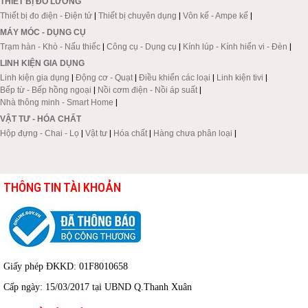
THIẾT BỊ ĐO LƯỜNG
Thiết bị đo điện - Điện tử
|
Thiết bị chuyên dụng
|
Vôn kế - Ampe kế
|
MÁY MÓC - DỤNG CỤ
Trạm hàn - Khò - Nấu thiếc
|
Công cụ - Dụng cụ
|
Kính lúp - Kính hiển vi - Đèn
|
LINH KIỆN GIA DỤNG
Linh kiện gia dụng
|
Động cơ - Quạt
|
Điều khiển các loại
|
Linh kiện tivi
|
Bếp từ - Bếp hồng ngoại
|
Nồi cơm điện - Nồi áp suất
|
Nhà thông minh - Smart Home
|
VẬT TƯ - HÓA CHẤT
Hộp đựng - Chai - Lọ
|
Vật tư
|
Hóa chất
|
Hàng chưa phân loại
|
THÔNG TIN TÀI KHOẢN
Giấy phép ĐKKD: 01F8010658
Cấp ngày: 15/03/2017 tại UBND Q.Thanh Xuân