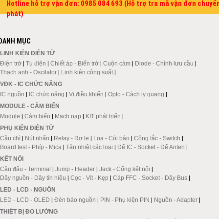
Hotline hỗ trợ vận đơn: 0985 084 693 (Hỗ trợ tra mã vận đơn chuyể
phát)
DANH MỤC
LINH KIỆN ĐIỆN TỬ
Điện trở
|
Tụ điện
|
Chiết áp - Biến trở
|
Cuộn cảm
|
Diode - Chỉnh lưu cầu
|
Thạch anh - Oscilator
|
Linh kiện công suất
|
VĐK - IC CHỨC NĂNG
IC nguồn
|
IC chức năng
|
Vi điều khiển
|
Opto - Cách ly quang
|
MODULE - CẢM BIẾN
Module
|
Cảm biến
|
Mạch nạp
|
KIT phát triển
|
PHỤ KIỆN ĐIỆN TỬ
Cầu chì
|
Nút nhấn
|
Relay - Rơ le
|
Loa - Còi báo
|
Công tắc - Switch
|
Board test - Phíp - Mica
|
Tản nhiệt các loại
|
Đế IC - Socket - Đế Anten
|
KẾT NỐI
Cầu đấu - Terminal
|
Jump - Header
|
Jack - Cổng kết nối
|
Dây nguồn - Dây tín hiệu
|
Cọc - Vít - Kẹp
|
Cáp FFC - Socket - Dây Bus
|
LED - LCD - NGUỒN
LED - LCD - OLED
|
Đèn báo nguồn
|
PIN - Phụ kiện PIN
|
Nguồn - Adapter
|
THIẾT BỊ ĐO LƯỜNG