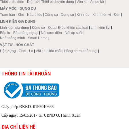
Thiết bị đo điện - Điện tử
|
Thiết bị chuyên dụng
|
Vôn kế - Ampe kế
|
MÁY MÓC - DỤNG CỤ
Trạm hàn - Khò - Nấu thiếc
|
Công cụ - Dụng cụ
|
Kính lúp - Kính hiển vi - Đèn
|
LINH KIỆN GIA DỤNG
Linh kiện gia dụng
|
Động cơ - Quạt
|
Điều khiển các loại
|
Linh kiện tivi
|
Bếp từ - Bếp hồng ngoại
|
Nồi cơm điện - Nồi áp suất
|
Nhà thông minh - Smart Home
|
VẬT TƯ - HÓA CHẤT
Hộp đựng - Chai - Lọ
|
Vật tư
|
Hóa chất
|
Hàng chưa phân loại
|
THÔNG TIN TÀI KHOẢN
Giấy phép ĐKKD: 01F8010658
Cấp ngày: 15/03/2017 tại UBND Q.Thanh Xuân
ĐỊA CHỈ LIÊN HỆ