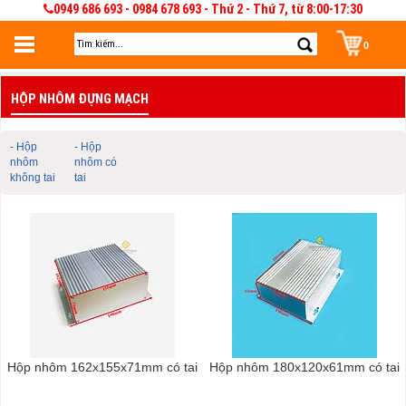
0949 686 693 - 0984 678 693 - Thứ 2 - Thứ 7, từ 8:00-17:30
0
Đăng nhập
HỘP NHÔM ĐỰNG MẠCH
Đăng nhập để lưu giỏ hàng 30 ngày. Có thể sửa và quản lý giỏ hàng và đơn
hàng
- Hộp
- Hộp
nhôm
nhôm có
không tai
tai
Hộp nhôm 162x155x71mm có tai
Hộp nhôm 180x120x61mm có tai