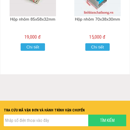
Hộp nhôm 85x58x32mm
Hộp nhôm 70x38x30mm
19,000 đ
15,000 đ
Chi tiết
Chi tiết
TRA CỨU MÃ VẬN ĐƠN VÀ HÀNH TRÌNH VẬN CHUYỂN