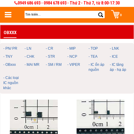
0949 686 693 - 0984 678 693 - Thứ 2 - Thứ 7, từ 8:00-17:30
0
Đăng nhập
OBXXX
Đăng nhập để lưu giỏ hàng 30 ngày. Có thể sửa và quản lý giỏ hàng và đơn
hàng
- PN/ PR
- LN
- CR
- MIP
- TOP
- LNK
- TNY
- CHK
- STR
- NCP
- TEA
- ICE
- OBxxx
- MA/ MR
- SM / RM
- VIPER
- IC ổn áp
- IC tăng
nguồn
áp - hạ áp
- Các loại
IC nguồn
khác