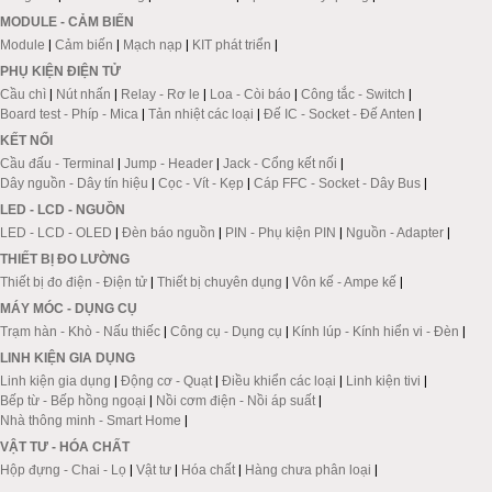
MODULE - CẢM BIẾN
Module
|
Cảm biến
|
Mạch nạp
|
KIT phát triển
|
PHỤ KIỆN ĐIỆN TỬ
Cầu chì
|
Nút nhấn
|
Relay - Rơ le
|
Loa - Còi báo
|
Công tắc - Switch
|
Board test - Phíp - Mica
|
Tản nhiệt các loại
|
Đế IC - Socket - Đế Anten
|
KẾT NỐI
Cầu đấu - Terminal
|
Jump - Header
|
Jack - Cổng kết nối
|
Dây nguồn - Dây tín hiệu
|
Cọc - Vít - Kẹp
|
Cáp FFC - Socket - Dây Bus
|
LED - LCD - NGUỒN
LED - LCD - OLED
|
Đèn báo nguồn
|
PIN - Phụ kiện PIN
|
Nguồn - Adapter
|
THIẾT BỊ ĐO LƯỜNG
Thiết bị đo điện - Điện tử
|
Thiết bị chuyên dụng
|
Vôn kế - Ampe kế
|
MÁY MÓC - DỤNG CỤ
Trạm hàn - Khò - Nấu thiếc
|
Công cụ - Dụng cụ
|
Kính lúp - Kính hiển vi - Đèn
|
LINH KIỆN GIA DỤNG
Linh kiện gia dụng
|
Động cơ - Quạt
|
Điều khiển các loại
|
Linh kiện tivi
|
Bếp từ - Bếp hồng ngoại
|
Nồi cơm điện - Nồi áp suất
|
Nhà thông minh - Smart Home
|
VẬT TƯ - HÓA CHẤT
Hộp đựng - Chai - Lọ
|
Vật tư
|
Hóa chất
|
Hàng chưa phân loại
|