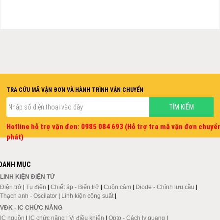
TRA CỨU MÃ VẬN ĐƠN VÀ HÀNH TRÌNH VẬN CHUYỂN
Hotline hỗ trợ vận đơn: 0985 084 693 (Hỗ trợ tra mã vận đơn chuyể
phát)
DANH MỤC
LINH KIỆN ĐIỆN TỬ
Điện trở
|
Tụ điện
|
Chiết áp - Biến trở
|
Cuộn cảm
|
Diode - Chỉnh lưu cầu
|
Thạch anh - Oscilator
|
Linh kiện công suất
|
VĐK - IC CHỨC NĂNG
IC nguồn
|
IC chức năng
|
Vi điều khiển
|
Opto - Cách ly quang
|