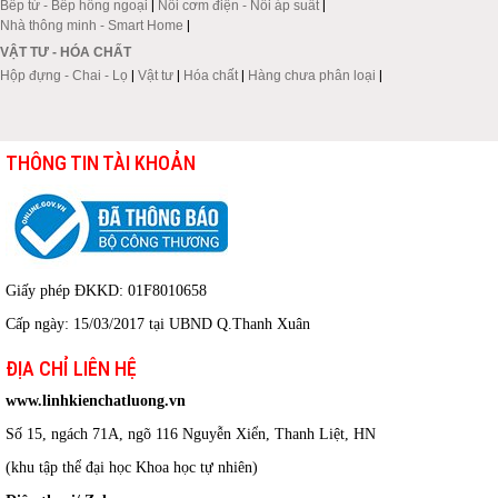
Bếp từ - Bếp hồng ngoại
|
Nồi cơm điện - Nồi áp suất
|
Nhà thông minh - Smart Home
|
VẬT TƯ - HÓA CHẤT
Hộp đựng - Chai - Lọ
|
Vật tư
|
Hóa chất
|
Hàng chưa phân loại
|
THÔNG TIN TÀI KHOẢN
Giấy phép ĐKKD: 01F8010658
Cấp ngày: 15/03/2017 tại UBND Q.Thanh Xuân
ĐỊA CHỈ LIÊN HỆ
www.linhkienchatluong.vn
Số 15, ngách 71A, ngõ 116 Nguyễn Xiển, Thanh Liệt, HN
(khu tập thể đại học Khoa học tự nhiên)