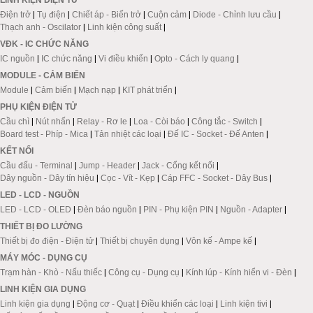
LINH KIỆN ĐIỆN TỬ
Điện trở
|
Tụ điện
|
Chiết áp - Biến trở
|
Cuộn cảm
|
Diode - Chỉnh lưu cầu
|
Thạch anh - Oscilator
|
Linh kiện công suất
|
VĐK - IC CHỨC NĂNG
IC nguồn
|
IC chức năng
|
Vi điều khiển
|
Opto - Cách ly quang
|
MODULE - CẢM BIẾN
Module
|
Cảm biến
|
Mạch nạp
|
KIT phát triển
|
PHỤ KIỆN ĐIỆN TỬ
Cầu chì
|
Nút nhấn
|
Relay - Rơ le
|
Loa - Còi báo
|
Công tắc - Switch
|
Board test - Phíp - Mica
|
Tản nhiệt các loại
|
Đế IC - Socket - Đế Anten
|
KẾT NỐI
Cầu đấu - Terminal
|
Jump - Header
|
Jack - Cổng kết nối
|
Dây nguồn - Dây tín hiệu
|
Cọc - Vít - Kẹp
|
Cáp FFC - Socket - Dây Bus
|
LED - LCD - NGUỒN
LED - LCD - OLED
|
Đèn báo nguồn
|
PIN - Phụ kiện PIN
|
Nguồn - Adapter
|
THIẾT BỊ ĐO LƯỜNG
Thiết bị đo điện - Điện tử
|
Thiết bị chuyên dụng
|
Vôn kế - Ampe kế
|
MÁY MÓC - DỤNG CỤ
Trạm hàn - Khò - Nấu thiếc
|
Công cụ - Dụng cụ
|
Kính lúp - Kính hiển vi - Đèn
|
LINH KIỆN GIA DỤNG
Linh kiện gia dụng
|
Động cơ - Quạt
|
Điều khiển các loại
|
Linh kiện tivi
|