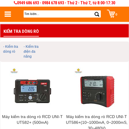
0949 686 693 - 0984 678 693 - Thứ 2 - Thứ 7, từ 8:00-17:30
0
Đăng nhập
KIỂM TRA DÒNG RÒ
Đăng nhập để lưu giỏ hàng 30 ngày. Có thể sửa và quản lý giỏ hàng và đơn
hàng
- Kiểm tra
- Kiểm tra
dòng rò
điện đa
năng
Máy kiểm tra dòng rò RCD UNI-T
Máy kiểm tra dòng rò RCD UNI-T
UT582+ (500mA)
UT586+(10~1000mA, 0~2000mS,
30~480V)