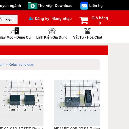
huyên ngành
Thư viện Download
Liên hệ
Giỏ hàng
|
Đăng ký
Đăng nhập
Tìm kiếm
0
Máy Móc - Dụng Cụ
Linh Kiện Gia Dụng
Vật Tư - Hóa Chất
kính - Relay trung gian
HFKA-012-1ZSPT Relay
HF115F-005-2ZS4 Relay