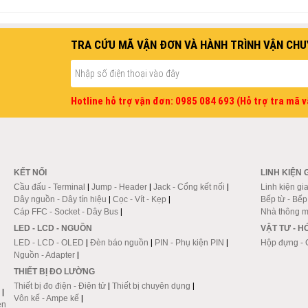
TRA CỨU MÃ VẬN ĐƠN VÀ HÀNH TRÌNH VẬN CHU
Hotline hỗ trợ vận đơn: 0985 084 693 (Hỗ trợ tra mã 
KẾT NỐI
LINH KIỆN 
Cầu đấu - Terminal
|
Jump - Header
|
Jack - Cổng kết nối
|
Linh kiện gi
Dây nguồn - Dây tín hiệu
|
Cọc - Vít - Kẹp
|
Bếp từ - Bế
Cáp FFC - Socket - Dây Bus
|
Nhà thông m
LED - LCD - NGUỒN
VẬT TƯ - 
LED - LCD - OLED
|
Đèn báo nguồn
|
PIN - Phụ kiện PIN
|
Hộp đựng - 
Nguồn - Adapter
|
THIẾT BỊ ĐO LƯỜNG
Thiết bị đo điện - Điện tử
|
Thiết bị chuyên dụng
|
|
Vôn kế - Ampe kế
|
en