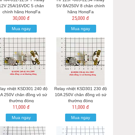
12V 25A/16VDC 5 chân
5V 8A/250V 8 chân chính
chính hãng HongFa
hãng HongFa
30,000 đ
25,000 đ
Mua ngay
Mua ngay
lay nhiệt KSD301 240 độ
Relay nhiệt KSD301 230 độ
A 250V chân đồng vỏ sứ
10A 250V chân đồng vỏ sứ
thường đóng
thường đóng
11,000 đ
11,000 đ
Mua ngay
Mua ngay