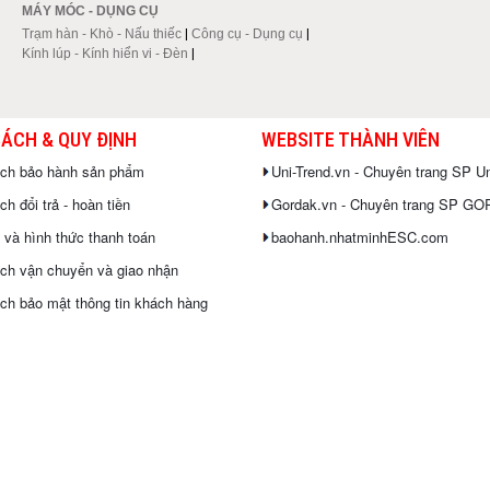
MÁY MÓC - DỤNG CỤ
Trạm hàn - Khò - Nấu thiếc
|
Công cụ - Dụng cụ
|
Kính lúp - Kính hiển vi - Đèn
|
SÁCH & QUY ĐỊNH
WEBSITE THÀNH VIÊN
ách bảo hành sản phẩm
Uni-Trend.vn - Chuyên trang SP Un
h đổi trả - hoàn tiền
Gordak.vn - Chuyên trang SP G
 và hình thức thanh toán
baohanh.nhatminhESC.com
ch vận chuyển và giao nhận
ch bảo mật thông tin khách hàng