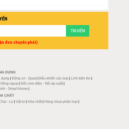
YỂN
vận đơn chuyển phát)
GIA DỤNG
a dụng
|
Động cơ - Quạt
|
Điều khiển các loại
|
Linh kiện tivi
|
p hồng ngoại
|
Nồi cơm điện - Nồi áp suất
|
inh - Smart Home
|
HÓA CHẤT
Chai - Lọ
|
Vật tư
|
Hóa chất
|
Hàng chưa phân loại
|