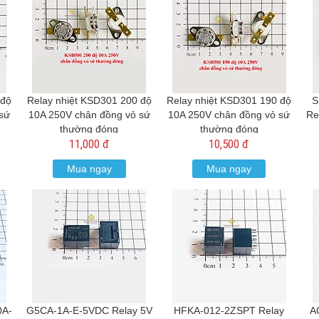
 độ
Relay nhiệt KSD301 200 độ
Relay nhiệt KSD301 190 độ
S
sứ
10A 250V chân đồng vỏ sứ
10A 250V chân đồng vỏ sứ
Re
thường đóng
thường đóng
11,000 đ
10,500 đ
Mua ngay
Mua ngay
0A-
G5CA-1A-E-5VDC Relay 5V
HFKA-012-2ZSPT Relay
A