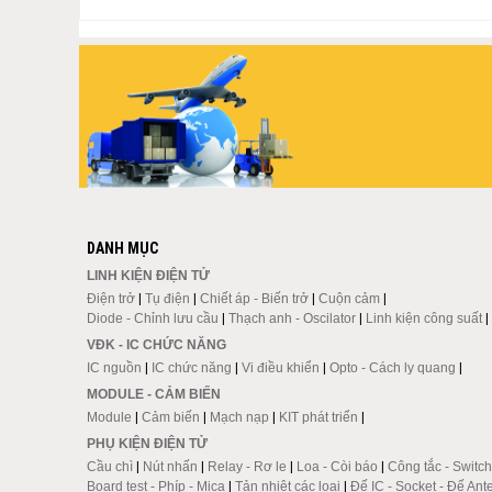
DANH MỤC
LINH KIỆN ĐIỆN TỬ
Điện trở
|
Tụ điện
|
Chiết áp - Biến trở
|
Cuộn cảm
|
Diode - Chỉnh lưu cầu
|
Thạch anh - Oscilator
|
Linh kiện công suất
|
VĐK - IC CHỨC NĂNG
IC nguồn
|
IC chức năng
|
Vi điều khiển
|
Opto - Cách ly quang
|
MODULE - CẢM BIẾN
Module
|
Cảm biến
|
Mạch nạp
|
KIT phát triển
|
PHỤ KIỆN ĐIỆN TỬ
Cầu chì
|
Nút nhấn
|
Relay - Rơ le
|
Loa - Còi báo
|
Công tắc - Switch
Board test - Phíp - Mica
|
Tản nhiệt các loại
|
Đế IC - Socket - Đế Ant