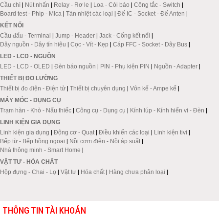
Cầu chì
|
Nút nhấn
|
Relay - Rơ le
|
Loa - Còi báo
|
Công tắc - Switch
|
Board test - Phíp - Mica
|
Tản nhiệt các loại
|
Đế IC - Socket - Đế Anten
|
KẾT NỐI
Cầu đấu - Terminal
|
Jump - Header
|
Jack - Cổng kết nối
|
Dây nguồn - Dây tín hiệu
|
Cọc - Vít - Kẹp
|
Cáp FFC - Socket - Dây Bus
|
LED - LCD - NGUỒN
LED - LCD - OLED
|
Đèn báo nguồn
|
PIN - Phụ kiện PIN
|
Nguồn - Adapter
|
THIẾT BỊ ĐO LƯỜNG
Thiết bị đo điện - Điện tử
|
Thiết bị chuyên dụng
|
Vôn kế - Ampe kế
|
MÁY MÓC - DỤNG CỤ
Trạm hàn - Khò - Nấu thiếc
|
Công cụ - Dụng cụ
|
Kính lúp - Kính hiển vi - Đèn
|
LINH KIỆN GIA DỤNG
Linh kiện gia dụng
|
Động cơ - Quạt
|
Điều khiển các loại
|
Linh kiện tivi
|
Bếp từ - Bếp hồng ngoại
|
Nồi cơm điện - Nồi áp suất
|
Nhà thông minh - Smart Home
|
VẬT TƯ - HÓA CHẤT
Hộp đựng - Chai - Lọ
|
Vật tư
|
Hóa chất
|
Hàng chưa phân loại
|
THÔNG TIN TÀI KHOẢN