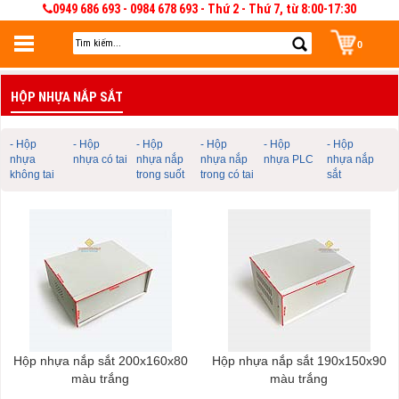
0949 686 693 - 0984 678 693 - Thứ 2 - Thứ 7, từ 8:00-17:30
0
Đăng nhập
HỘP NHỰA NẮP SẮT
Đăng nhập để lưu giỏ hàng 30 ngày. Có thể sửa và quản lý giỏ hàng và đơn
hàng
- Hộp
- Hộp
- Hộp
- Hộp
- Hộp
- Hộp
nhựa
nhựa có tai
nhựa nắp
nhựa nắp
nhựa PLC
nhựa nắp
không tai
trong suốt
trong có tai
sắt
Hộp nhựa nắp sắt 200x160x80
Hộp nhựa nắp sắt 190x150x90
màu trắng
màu trắng