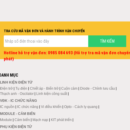
TRA CỨU MÃ VẬN ĐƠN VÀ HÀNH TRÌNH VẬN CHUYỂN
Hotline hỗ trợ vận đơn: 0985 084 693 (Hỗ trợ tra mã vận đơn chuyể
phát)
DANH MỤC
LINH KIỆN ĐIỆN TỬ
Điện trở
|
Tụ điện
|
Chiết áp - Biến trở
|
Cuộn cảm
|
Diode - Chỉnh lưu cầu
|
Thạch anh - Oscilator
|
Linh kiện công suất
|
VĐK - IC CHỨC NĂNG
IC nguồn
|
IC chức năng
|
Vi điều khiển
|
Opto - Cách ly quang
|
MODULE - CẢM BIẾN
Module
|
Cảm biến
|
Mạch nạp
|
KIT phát triển
|
PHỤ KIỆN ĐIỆN TỬ