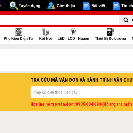
n
Tuyển dụng
Giới thiệu
Bài viết
Tin c
Phụ Kiện Điện Tử
Kết Nối
LED - LCD - Nguồn
Thiết Bị Đo Lường
TRA CỨU MÃ VẬN ĐƠN VÀ HÀNH TRÌNH VẬN CHU
Hotline hỗ trợ vận đơn: 0985 084 693 (Hỗ trợ tra mã 