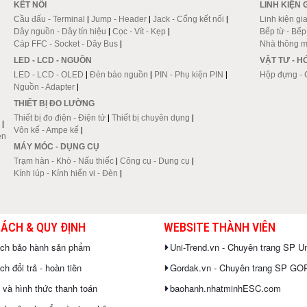
KẾT NỐI
LINH KIỆN 
Cầu đấu - Terminal
|
Jump - Header
|
Jack - Cổng kết nối
|
Linh kiện gi
Dây nguồn - Dây tín hiệu
|
Cọc - Vít - Kẹp
|
Bếp từ - Bế
Cáp FFC - Socket - Dây Bus
|
Nhà thông m
LED - LCD - NGUỒN
VẬT TƯ - 
LED - LCD - OLED
|
Đèn báo nguồn
|
PIN - Phụ kiện PIN
|
Hộp đựng - 
Nguồn - Adapter
|
THIẾT BỊ ĐO LƯỜNG
Thiết bị đo điện - Điện tử
|
Thiết bị chuyên dụng
|
|
Vôn kế - Ampe kế
|
en
MÁY MÓC - DỤNG CỤ
Trạm hàn - Khò - Nấu thiếc
|
Công cụ - Dụng cụ
|
Kính lúp - Kính hiển vi - Đèn
|
SÁCH & QUY ĐỊNH
WEBSITE THÀNH VIÊN
ách bảo hành sản phẩm
Uni-Trend.vn - Chuyên trang SP Un
h đổi trả - hoàn tiền
Gordak.vn - Chuyên trang SP G
 và hình thức thanh toán
baohanh.nhatminhESC.com