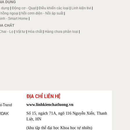
GIA DỤNG
a dụng
|
Động cơ - Quạt
|
Điều khiển các loại
|
Linh kiện tivi
|
p hồng ngoại
|
Nồi cơm điện - Nồi áp suất
|
inh - Smart Home
|
HÓA CHẤT
Chai - Lọ
|
Vật tư
|
Hóa chất
|
Hàng chưa phân loại
|
ĐỊA CHỈ LIÊN HỆ
i-Trend
www.linhkienchatluong.vn
ORDAK
Số 15, ngách 71A, ngõ 116 Nguyễn Xiển, Thanh
Liệt, HN
(khu tập thể đại học Khoa học tự nhiên)