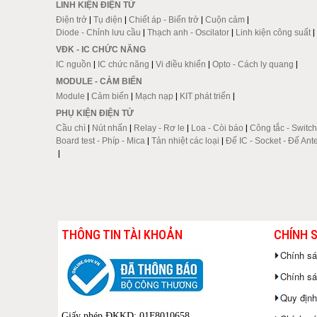
LINH KIỆN ĐIỆN TỬ
Điện trở
|
Tụ điện
|
Chiết áp - Biến trở
|
Cuộn cảm
|
Diode - Chỉnh lưu cầu
|
Thạch anh - Oscilator
|
Linh kiện công suất
|
VĐK - IC CHỨC NĂNG
IC nguồn
|
IC chức năng
|
Vi điều khiển
|
Opto - Cách ly quang
|
MODULE - CẢM BIẾN
Module
|
Cảm biến
|
Mạch nạp
|
KIT phát triển
|
PHỤ KIỆN ĐIỆN TỬ
Cầu chì
|
Nút nhấn
|
Relay - Rơ le
|
Loa - Còi báo
|
Công tắc - Switch
Board test - Phíp - Mica
|
Tản nhiệt các loại
|
Đế IC - Socket - Đế Ant
|
THÔNG TIN TÀI KHOẢN
CHÍNH 
Chính s
Chính sác
Quy định
Giấy phép ĐKKD: 01F8010658