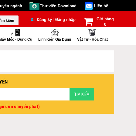
huyên ngành
Thư viện Download
Liên hệ
Giỏ hàng
|
Đăng ký
Đăng nhập
Tìm kiếm
0
Máy Móc - Dụng Cụ
Linh Kiện Gia Dụng
Vật Tư - Hóa Chất
YỂN
vận đơn chuyển phát)