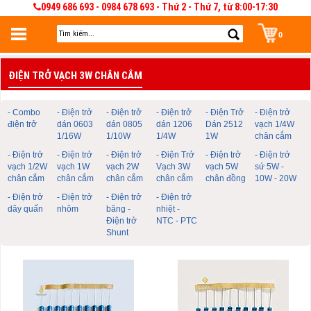
0949 686 693 - 0984 678 693 - Thứ 2 - Thứ 7, từ 8:00-17:30
0
Đăng nhập
ĐIỆN TRỞ VẠCH 3W CHÂN CẮM
Đăng nhập để lưu giỏ hàng 30 ngày. Có thể sửa và quản lý giỏ hàng và đơn
hàng
- Combo
- Điện trở
- Điện trở
- Điện trở
- Điện Trở
- Điện trở
điện trở
dán 0603
dán 0805
dán 1206
Dán 2512
vạch 1/4W
1/16W
1/10W
1/4W
1W
chân cắm
- Điện trở
- Điện trở
- Điện trở
- Điện Trở
- Điện trở
- Điện trở
vạch 1/2W
vạch 1W
vạch 2W
Vạch 3W
vạch 5W
sứ 5W -
chân cắm
chân cắm
chân cắm
chân cắm
chân đồng
10W - 20W
- Điện trở
- Điện trở
- Điện trở
- Điện trở
dây quấn
nhôm
băng -
nhiệt -
Điện trở
NTC - PTC
Shunt