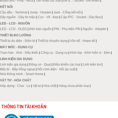
Board test - Phíp - Mica
|
Tản nhiệt các loại
|
Đế IC - Socket - Đế Anten
|
KẾT NỐI
Cầu đấu - Terminal
|
Jump - Header
|
Jack - Cổng kết nối
|
Dây nguồn - Dây tín hiệu
|
Cọc - Vít - Kẹp
|
Cáp FFC - Socket - Dây Bus
|
LED - LCD - NGUỒN
LED - LCD - OLED
|
Đèn báo nguồn
|
PIN - Phụ kiện PIN
|
Nguồn - Adapter
|
THIẾT BỊ ĐO LƯỜNG
Thiết bị đo điện - Điện tử
|
Thiết bị chuyên dụng
|
Vôn kế - Ampe kế
|
MÁY MÓC - DỤNG CỤ
Trạm hàn - Khò - Nấu thiếc
|
Công cụ - Dụng cụ
|
Kính lúp - Kính hiển vi - Đèn
|
LINH KIỆN GIA DỤNG
Linh kiện gia dụng
|
Động cơ - Quạt
|
Điều khiển các loại
|
Linh kiện tivi
|
Bếp từ - Bếp hồng ngoại
|
Nồi cơm điện - Nồi áp suất
|
Nhà thông minh - Smart Home
|
VẬT TƯ - HÓA CHẤT
Hộp đựng - Chai - Lọ
|
Vật tư
|
Hóa chất
|
Hàng chưa phân loại
|
THÔNG TIN TÀI KHOẢN