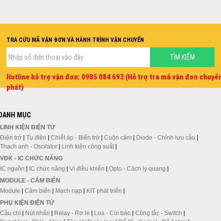
TRA CỨU MÃ VẬN ĐƠN VÀ HÀNH TRÌNH VẬN CHUYỂN
Hotline hỗ trợ vận đơn: 0985 084 693 (Hỗ trợ tra mã vận đơn chuyể
phát)
DANH MỤC
LINH KIỆN ĐIỆN TỬ
Điện trở
|
Tụ điện
|
Chiết áp - Biến trở
|
Cuộn cảm
|
Diode - Chỉnh lưu cầu
|
Thạch anh - Oscilator
|
Linh kiện công suất
|
VĐK - IC CHỨC NĂNG
IC nguồn
|
IC chức năng
|
Vi điều khiển
|
Opto - Cách ly quang
|
MODULE - CẢM BIẾN
Module
|
Cảm biến
|
Mạch nạp
|
KIT phát triển
|
PHỤ KIỆN ĐIỆN TỬ
Cầu chì
|
Nút nhấn
|
Relay - Rơ le
|
Loa - Còi báo
|
Công tắc - Switch
|