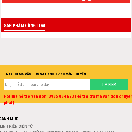
SẢN PHẨM CÙNG LOẠI
TRA CỨU MÃ VẬN ĐƠN VÀ HÀNH TRÌNH VẬN CHUYỂN
Hotline hỗ trợ vận đơn: 0985 084 693 (Hỗ trợ tra mã vận đơn chuyể
phát)
DANH MỤC
LINH KIỆN ĐIỆN TỬ