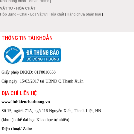
Nhà thông minh - Smart Home
|
VẬT TƯ - HÓA CHẤT
Hộp đựng - Chai - Lọ
|
Vật tư
|
Hóa chất
|
Hàng chưa phân loại
|
THÔNG TIN TÀI KHOẢN
Giấy phép ĐKKD: 01F8010658
Cấp ngày: 15/03/2017 tại UBND Q.Thanh Xuân
ĐỊA CHỈ LIÊN HỆ
www.linhkienchatluong.vn
Số 15, ngách 71A, ngõ 116 Nguyễn Xiển, Thanh Liệt, HN
(khu tập thể đại học Khoa học tự nhiên)
Điện thoại/ Zalo: