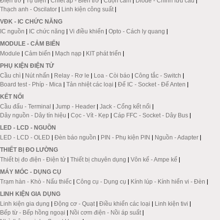
Điện trở
|
Tụ điện
|
Chiết áp - Biến trở
|
Cuộn cảm
|
Diode - Chỉnh lưu cầu
|
Thạch anh - Oscilator
|
Linh kiện công suất
|
VĐK - IC CHỨC NĂNG
IC nguồn
|
IC chức năng
|
Vi điều khiển
|
Opto - Cách ly quang
|
MODULE - CẢM BIẾN
Module
|
Cảm biến
|
Mạch nạp
|
KIT phát triển
|
PHỤ KIỆN ĐIỆN TỬ
Cầu chì
|
Nút nhấn
|
Relay - Rơ le
|
Loa - Còi báo
|
Công tắc - Switch
|
Board test - Phíp - Mica
|
Tản nhiệt các loại
|
Đế IC - Socket - Đế Anten
|
KẾT NỐI
Cầu đấu - Terminal
|
Jump - Header
|
Jack - Cổng kết nối
|
Dây nguồn - Dây tín hiệu
|
Cọc - Vít - Kẹp
|
Cáp FFC - Socket - Dây Bus
|
LED - LCD - NGUỒN
LED - LCD - OLED
|
Đèn báo nguồn
|
PIN - Phụ kiện PIN
|
Nguồn - Adapter
|
THIẾT BỊ ĐO LƯỜNG
Thiết bị đo điện - Điện tử
|
Thiết bị chuyên dụng
|
Vôn kế - Ampe kế
|
MÁY MÓC - DỤNG CỤ
Trạm hàn - Khò - Nấu thiếc
|
Công cụ - Dụng cụ
|
Kính lúp - Kính hiển vi - Đèn
|
LINH KIỆN GIA DỤNG
Linh kiện gia dụng
|
Động cơ - Quạt
|
Điều khiển các loại
|
Linh kiện tivi
|
Bếp từ - Bếp hồng ngoại
|
Nồi cơm điện - Nồi áp suất
|