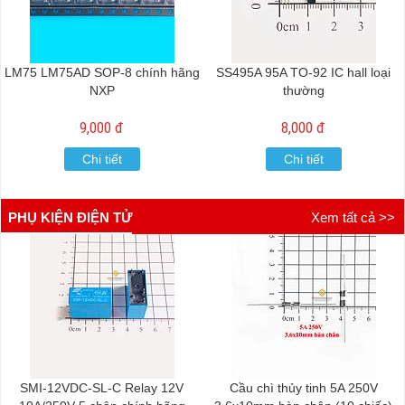
LM75 LM75AD SOP-8 chính hãng
SS495A 95A TO-92 IC hall loại
NXP
thường
9,000 đ
8,000 đ
Chi tiết
Chi tiết
PHỤ KIỆN ĐIỆN TỬ
Xem tất cả >>
SMI-12VDC-SL-C Relay 12V
Cầu chì thủy tinh 5A 250V