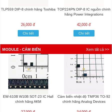
TLP559 DIP-8 chính hãng Toshiba
TOP224PN DIP-8 IC nguồn chính
hãng Power Integrations
26,000 đ
42,000 đ
Chi tiết
Chi tiết
MODULE - CẢM BIẾN
Xem tất cả >>
EW-610B W10B SOT-23 IC Hall
Cảm biến nhiệt độ TMP36 TO-92
chính hãng AKM
chính hãng Analog Devices
27,000 đ
34,000 đ