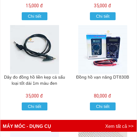
15,000 đ
35,000 đ
Chi tiết
Chi tiết
Dây đo đồng hồ liền kẹp cá sấu
Đồng hồ vạn năng DT830B
loại tốt dài 1m màu đen
35,000 đ
80,000 đ
Chi tiết
Chi tiết
MÁY MÓC - DỤNG CỤ
Xem tất cả >>