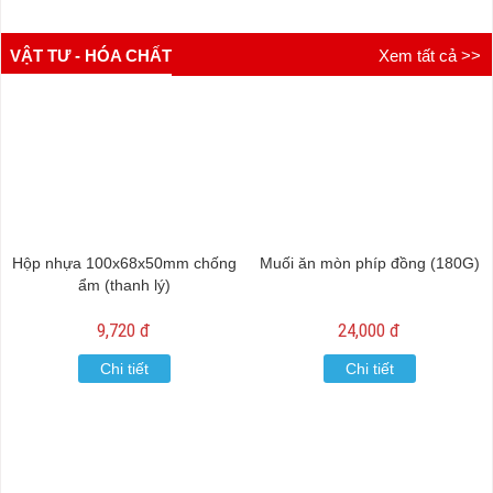
VẬT TƯ - HÓA CHẤT
Xem tất cả >>
Hộp nhựa 100x68x50mm chống
Muối ăn mòn phíp đồng (180G)
ẩm (thanh lý)
9,720 đ
24,000 đ
Chi tiết
Chi tiết