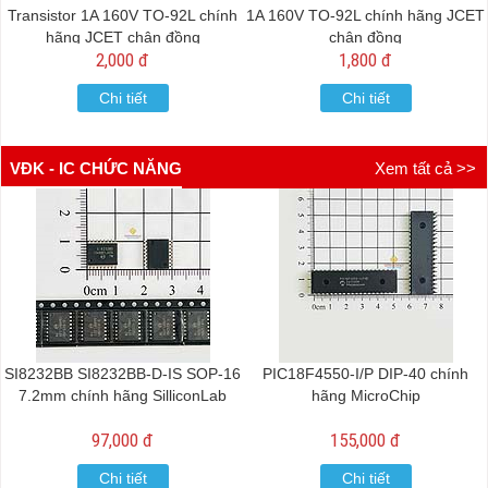
Transistor 1A 160V TO-92L chính
1A 160V TO-92L chính hãng JCET
hãng JCET chân đồng
chân đồng
2,000 đ
1,800 đ
Chi tiết
Chi tiết
VĐK - IC CHỨC NĂNG
Xem tất cả >>
SI8232BB SI8232BB-D-IS SOP-16
PIC18F4550-I/P DIP-40 chính
7.2mm chính hãng SilliconLab
hãng MicroChip
97,000 đ
155,000 đ
Chi tiết
Chi tiết