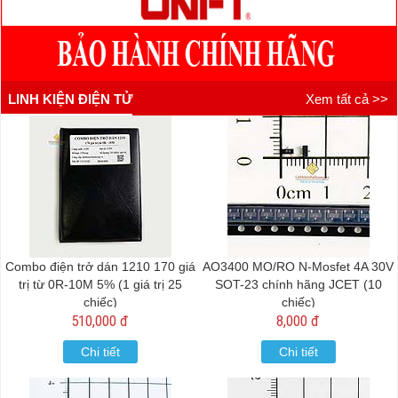
LINH KIỆN ĐIỆN TỬ
Xem tất cả >>
Combo điện trở dán 1210 170 giá
AO3400 MO/RO N-Mosfet 4A 30V
trị từ 0R-10M 5% (1 giá trị 25
SOT-23 chính hãng JCET (10
chiếc)
chiếc)
510,000 đ
8,000 đ
Chi tiết
Chi tiết