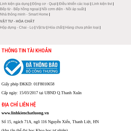
Linh kiện gia dụng
|
Động cơ - Quạt
|
Điều khiển các loại
|
Linh kiện tivi
|
Bếp từ - Bếp hồng ngoại
|
Nồi cơm điện - Nồi áp suất
|
Nhà thông minh - Smart Home
|
VẬT TƯ - HÓA CHẤT
Hộp đựng - Chai - Lọ
|
Vật tư
|
Hóa chất
|
Hàng chưa phân loại
|
THÔNG TIN TÀI KHOẢN
Giấy phép ĐKKD: 01F8010658
Cấp ngày: 15/03/2017 tại UBND Q.Thanh Xuân
ĐỊA CHỈ LIÊN HỆ
www.linhkienchatluong.vn
Số 15, ngách 71A, ngõ 116 Nguyễn Xiển, Thanh Liệt, HN
(khu tập thể đại học Khoa học tự nhiên)