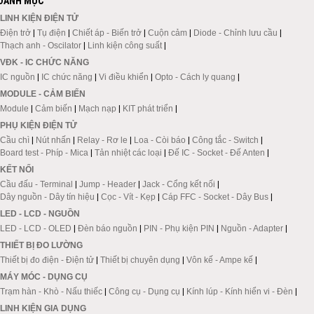
DANH MỤC
LINH KIỆN ĐIỆN TỬ
Điện trở
|
Tụ điện
|
Chiết áp - Biến trở
|
Cuộn cảm
|
Diode - Chỉnh lưu cầu
|
Thạch anh - Oscilator
|
Linh kiện công suất
|
VĐK - IC CHỨC NĂNG
IC nguồn
|
IC chức năng
|
Vi điều khiển
|
Opto - Cách ly quang
|
MODULE - CẢM BIẾN
Module
|
Cảm biến
|
Mạch nạp
|
KIT phát triển
|
PHỤ KIỆN ĐIỆN TỬ
Cầu chì
|
Nút nhấn
|
Relay - Rơ le
|
Loa - Còi báo
|
Công tắc - Switch
|
Board test - Phíp - Mica
|
Tản nhiệt các loại
|
Đế IC - Socket - Đế Anten
|
KẾT NỐI
Cầu đấu - Terminal
|
Jump - Header
|
Jack - Cổng kết nối
|
Dây nguồn - Dây tín hiệu
|
Cọc - Vít - Kẹp
|
Cáp FFC - Socket - Dây Bus
|
LED - LCD - NGUỒN
LED - LCD - OLED
|
Đèn báo nguồn
|
PIN - Phụ kiện PIN
|
Nguồn - Adapter
|
THIẾT BỊ ĐO LƯỜNG
Thiết bị đo điện - Điện tử
|
Thiết bị chuyên dụng
|
Vôn kế - Ampe kế
|
MÁY MÓC - DỤNG CỤ
Trạm hàn - Khò - Nấu thiếc
|
Công cụ - Dụng cụ
|
Kính lúp - Kính hiển vi - Đèn
|
LINH KIỆN GIA DỤNG