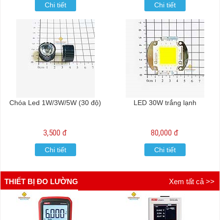
Chi tiết
Chi tiết
Chóa Led 1W/3W/5W (30 độ)
LED 30W trắng lạnh
3,500 đ
80,000 đ
Chi tiết
Chi tiết
THIẾT BỊ ĐO LƯỜNG
Xem tất cả >>