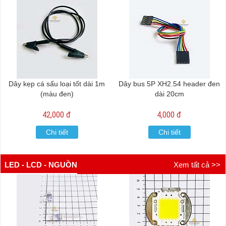
Dây kẹp cá sấu loại tốt dài 1m
Dây bus 5P XH2.54 header đen
(màu đen)
dài 20cm
42,000 đ
4,000 đ
Chi tiết
Chi tiết
LED - LCD - NGUỒN
Xem tất cả >>