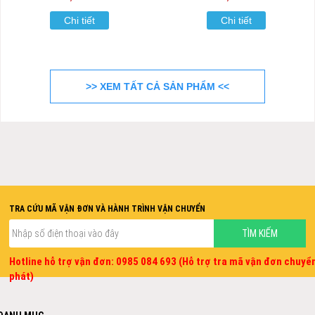
Chi tiết
Chi tiết
>> XEM TẤT CẢ SẢN PHẨM <<
TRA CỨU MÃ VẬN ĐƠN VÀ HÀNH TRÌNH VẬN CHUYỂN
Hotline hỗ trợ vận đơn: 0985 084 693 (Hỗ trợ tra mã vận đơn chuyể
phát)