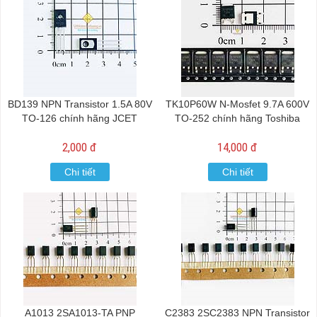
BD139 NPN Transistor 1.5A 80V
TK10P60W N-Mosfet 9.7A 600V
TO-126 chính hãng JCET
TO-252 chính hãng Toshiba
2,000 đ
14,000 đ
Chi tiết
Chi tiết
A1013 2SA1013-TA PNP
C2383 2SC2383 NPN Transistor