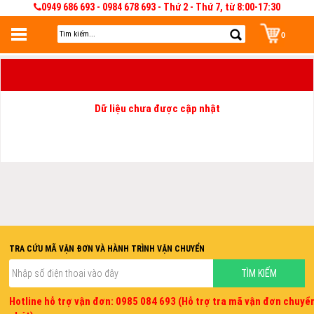
0949 686 693 - 0984 678 693 - Thứ 2 - Thứ 7, từ 8:00-17:30
0
Đăng nhập
Đăng nhập để lưu giỏ hàng 30 ngày. Có thể sửa và quản lý giỏ hàng và đơn
hàng
Dữ liệu chưa được cập nhật
TRA CỨU MÃ VẬN ĐƠN VÀ HÀNH TRÌNH VẬN CHUYỂN
Hotline hỗ trợ vận đơn: 0985 084 693 (Hỗ trợ tra mã vận đơn chuyể