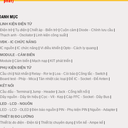
phát)
DANH MỤC
LINH KIỆN ĐIỆN TỬ
Điện trở
|
Tụ điện
|
Chiết áp - Biến trở
|
Cuộn cảm
|
Diode - Chỉnh lưu cầu
|
Thạch anh - Oscilator
|
Linh kiện công suất
|
VĐK - IC CHỨC NĂNG
IC nguồn
|
IC chức năng
|
Vi điều khiển
|
Opto - Cách ly quang
|
MODULE - CẢM BIẾN
Module
|
Cảm biến
|
Mạch nạp
|
KIT phát triển
|
PHỤ KIỆN ĐIỆN TỬ
Cầu chì
|
Nút nhấn
|
Relay - Rơ le
|
Loa - Còi báo
|
Công tắc - Switch
|
Board test - Phíp - Mica
|
Tản nhiệt các loại
|
Đế IC - Socket - Đế Anten
|
KẾT NỐI
Cầu đấu - Terminal
|
Jump - Header
|
Jack - Cổng kết nối
|
Dây nguồn - Dây tín hiệu
|
Cọc - Vít - Kẹp
|
Cáp FFC - Socket - Dây Bus
|
LED - LCD - NGUỒN
LED - LCD - OLED
|
Đèn báo nguồn
|
PIN - Phụ kiện PIN
|
Nguồn - Adapter
|
THIẾT BỊ ĐO LƯỜNG
Thiết bị đo điện - Điện tử
|
Thiết bị chuyên dụng
|
Vôn kế - Ampe kế
|