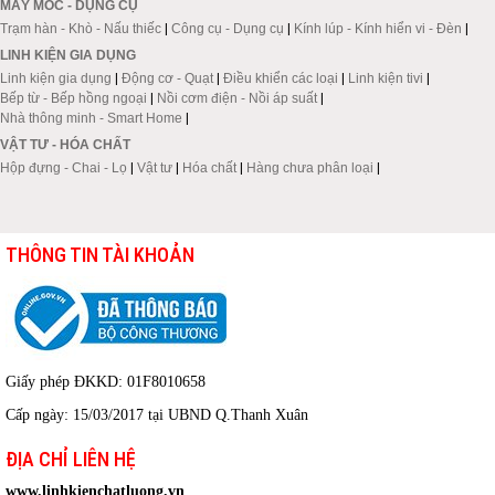
MÁY MÓC - DỤNG CỤ
Trạm hàn - Khò - Nấu thiếc
|
Công cụ - Dụng cụ
|
Kính lúp - Kính hiển vi - Đèn
|
LINH KIỆN GIA DỤNG
Linh kiện gia dụng
|
Động cơ - Quạt
|
Điều khiển các loại
|
Linh kiện tivi
|
Bếp từ - Bếp hồng ngoại
|
Nồi cơm điện - Nồi áp suất
|
Nhà thông minh - Smart Home
|
VẬT TƯ - HÓA CHẤT
Hộp đựng - Chai - Lọ
|
Vật tư
|
Hóa chất
|
Hàng chưa phân loại
|
THÔNG TIN TÀI KHOẢN
Giấy phép ĐKKD: 01F8010658
Cấp ngày: 15/03/2017 tại UBND Q.Thanh Xuân
ĐỊA CHỈ LIÊN HỆ
www.linhkienchatluong.vn